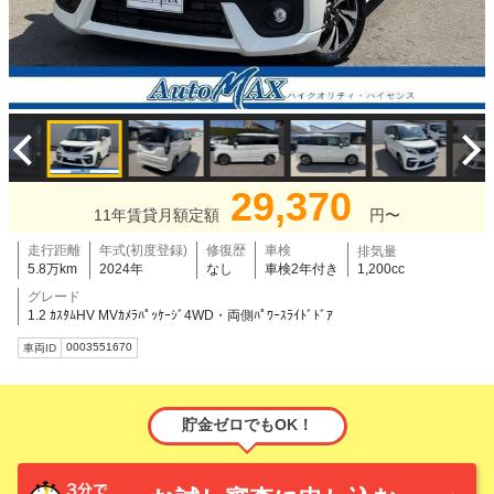
29,370
11年賃貸月額定額
円〜
走行距離
年式(初度登録)
修復歴
車検
排気量
5.8万km
2024年
なし
車検2年付き
1,200cc
グレード
1.2 ｶｽﾀﾑHV MVｶﾒﾗﾊﾟｯｹｰｼﾞ4WD・両側ﾊﾟﾜｰｽﾗｲﾄﾞﾄﾞｱ
0003551670
車両ID
貯金ゼロでもOK！