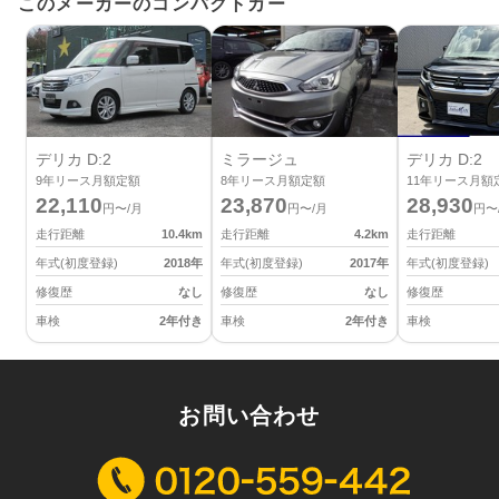
このメーカーのコンパクトカー
デリカ D:2
ミラージュ
デリカ D:2
9
年リース月額定額
8
年リース月額定額
11
年リース月額
22,110
23,870
28,930
円〜/月
円〜/月
円〜
走行距離
10.4
km
走行距離
4.2
km
走行距離
年式(初度登録)
2018
年
年式(初度登録)
2017
年
年式(初度登録)
修復歴
なし
修復歴
なし
修復歴
車検
2年付き
車検
2年付き
車検
お問い合わせ