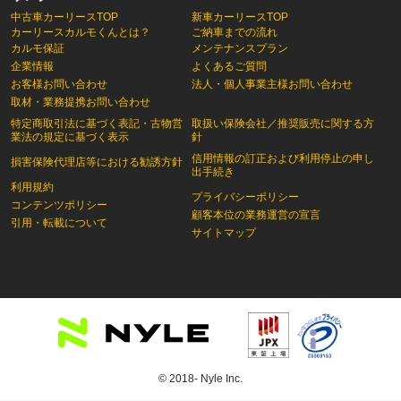
中古車カーリースTOP
新車カーリースTOP
カーリースカルモくんとは？
ご納車までの流れ
カルモ保証
メンテナンスプラン
企業情報
よくあるご質問
お客様お問い合わせ
法人・個人事業主様お問い合わせ
取材・業務提携お問い合わせ
特定商取引法に基づく表記・古物営
取扱い保険会社／推奨販売に関する方
業法の規定に基づく表示
針
信用情報の訂正および利用停止の申し
損害保険代理店等における勧誘方針
出手続き
利用規約
プライバシーポリシー
コンテンツポリシー
顧客本位の業務運営の宣言
引用・転載について
サイトマップ
© 2018- Nyle Inc.