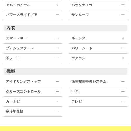
○
アルミホイール
バックカメラ
ー
パワースライドドア
ー
サンルーフ
ー
内装
○
スマートキー
ー
キーレス
プッシュスタート
ー
パワーシート
ー
○
革シート
ー
エアコン
機能
アイドリングストップ
ー
衝突被害軽減システム
ー
ETC
クルーズコントロール
ー
ー
○
カーナビ
テレビ
ー
寒冷地仕様
ー