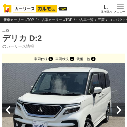
メニュー
保存済み
新車カーリースTOP
中古車カーリースTOP
中古車一覧
三菱
コンパクト
三菱
デリカ D:2
のカーリース情報
車両仕様
車両状況
装備・他