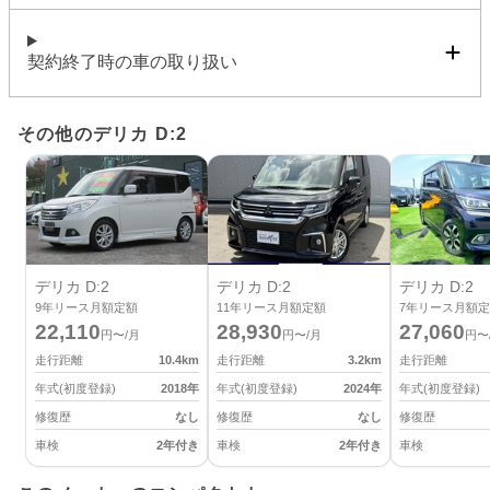
契約終了時の車の取り扱い
その他のデリカ D:2
デリカ D:2
デリカ D:2
デリカ D:2
9
年リース月額定額
11
年リース月額定額
7
年リース月額定
22,110
28,930
27,060
円〜/月
円〜/月
円〜
走行距離
10.4
km
走行距離
3.2
km
走行距離
年式(初度登録)
2018
年
年式(初度登録)
2024
年
年式(初度登録)
修復歴
なし
修復歴
なし
修復歴
車検
2年付き
車検
2年付き
車検