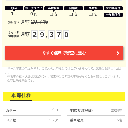
頭金
ボーナス払い
各種税金
自賠責
手数料
法的整備付
0
0
コミ
コミ
コミ
円
円
一年補償付
29,745
月額
通常価格
2
9
3
7
0
,
ネット割
月額
適用価格
今すぐ無料で審査に進む
※リース審査の申込みです。ご契約のお申込みではございませんのでお気軽にお試しくださ
い。
※中古車の在庫状況は流動的です。審査中にご希望の車種がなくなる可能性もございます。
※金額は税込表記です。
車両仕様
ﾊﾟｰﾙ
カラー
年式(初度登録)
2024年
ドア数
5ドア
乗車定員
5名