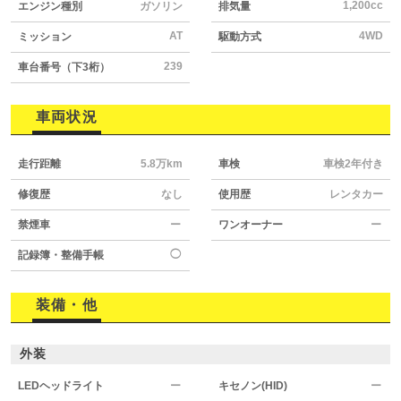
1,200cc
エンジン種別
ガソリン
排気量
AT
4WD
ミッション
駆動方式
239
車台番号（下3桁）
車両状況
走行距離
5.8万km
車検
車検2年付き
修復歴
なし
使用歴
レンタカー
禁煙車
ー
ワンオーナー
ー
◯
記録簿・整備手帳
装備・他
外装
LEDヘッドライト
ー
キセノン(HID)
ー