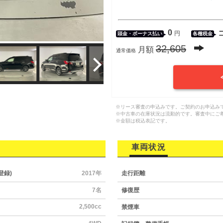
0
円
頭金・
ボーナス払い
各種税金
32,605
月額
通常価格
※リース審査の申込みです。ご契約のお申込み
※中古車の在庫状況は流動的です。審査中にご
※金額は税込表記です。
車両状況
登録)
2017年
走行距離
7名
修復歴
2,500cc
禁煙車