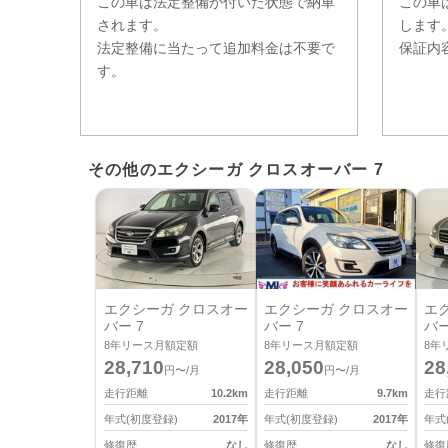
この車は法定整備が付いた状態で納車
この車
されます。
します
法定整備に当たって追加料金は不要で
保証内
す。
その他のエクシーガ クロスオーバー 7
エクシーガ クロスオー
エクシーガ クロスオー
エ
バー 7
バー 7
バー
8
年リース月額定額
8
年リース月額定額
8
年
28,710
28,050
28
円〜/月
円〜/月
走行距離
10.2
km
走行距離
9.7
km
走行
年式(初度登録)
2017
年
年式(初度登録)
2017
年
年式
修復歴
なし
修復歴
なし
修復