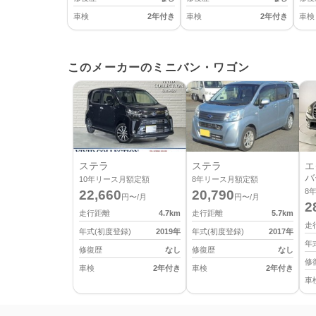
車検
2年付き
車検
2年付き
車検
このメーカーのミニバン・ワゴン
ステラ
ステラ
エ
バ
10
年リース月額定額
8
年リース月額定額
8
22,660
20,790
円〜/月
円〜/月
2
走行距離
4.7
km
走行距離
5.7
km
走
年式(初度登録)
2019
年
年式(初度登録)
2017
年
年
修復歴
なし
修復歴
なし
修
車検
2年付き
車検
2年付き
車