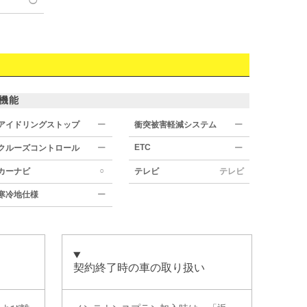
◯
機能
アイドリングストップ
ー
衝突被害軽減システム
ー
ETC
クルーズコントロール
ー
ー
○
カーナビ
テレビ
テレビ
寒冷地仕様
ー
契約終了時の車の取り扱い