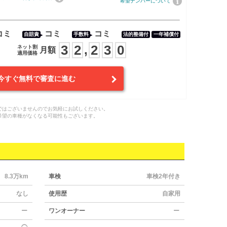
希望ナンバーについて
コミ
コミ
コミ
自賠責
手数料
法的整備付
一年補償付
3
2
2
3
0
,
ネット割
月額
適用価格
今すぐ無料で審査に進む
ではございませんのでお気軽にお試しください。
希望の車種がなくなる可能性もございます。
8.3万km
車検
車検2年付き
なし
使用歴
自家用
ー
ワンオーナー
ー