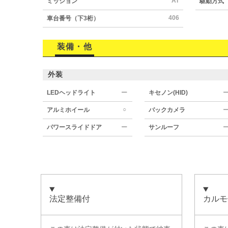
AT
ミッション
駆動方式
406
車台番号（下3桁）
装備・他
外装
LEDヘッドライト
ー
キセノン(HID)
○
アルミホイール
バックカメラ
パワースライドドア
ー
サンルーフ
法定整備付
カルモ