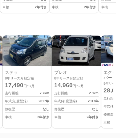
車検
2年付き
車検
2年付き
車検
2
ステラ
プレオ
エクシーガ クロ
バー 7
8
年リース月額定額
8
年リース月額定額
8
年リース月額定額
17,490
14,960
円〜/月
円〜/月
28,050
円〜/月
走行距離
7.7
km
走行距離
2.9
km
走行距離
年式(初度登録)
2017
年
年式(初度登録)
2017
年
年式(初度登録)
修復歴
なし
修復歴
なし
修復歴
車検
2年付き
車検
2年付き
車検