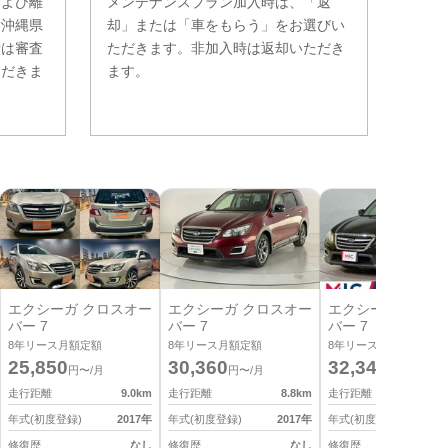
および離
メンテナンスプラン加入時は、「返
。沖縄県
却」または「車をもらう」をお選びい
費は審査
ただきます。非加入時は返却いただき
ただきま
ます。
エクシーガ クロスオー
エクシーガ クロスオー
エクシーガ クロス
バー 7
バー 7
バー 7
8
年リース月額定額
8
年リース月額定額
8
年リース月額定額
25,850
30,360
32,340
円〜/月
円〜/月
円〜/月
走行距離
9.0
km
走行距離
8.8
km
走行距離
6
年式(初度登録)
2017
年
年式(初度登録)
2017
年
年式(初度登録)
2
修復歴
なし
修復歴
なし
修復歴