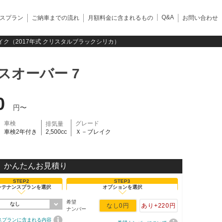
Q&A
スプラン
ご納車までの流れ
月額料金に含まれるもの
お問い合わせ
イク（2017年式 クリスタルブラックシリカ）
スオーバー 7
0
円〜
車検
グレード
排気量
車検2年付き
2,500cc
Ｘ－ブレイク
かんたんお見積り
STEP2
STEP3
ンテナンスプランを選択
オプションを選択
希望
なし
なし
0円
あり
+220円
ナンバー
スプランに含まれる内容