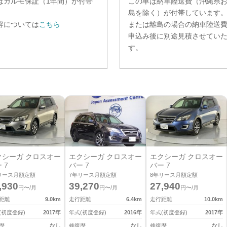
は
カルモ保証（1年間）
が付帯
この車は納車陸送費（沖縄県
。
島を除く）が付帯しています
容については
こちら
または離島の場合の納車陸送
申込み後に別途見積させてい
す。
クシーガ クロスオー
エクシーガ クロスオー
エクシーガ クロスオー
 7
バー 7
バー 7
リース月額定額
7
年リース月額定額
8
年リース月額定額
,930
39,270
27,940
円〜/月
円〜/月
円〜/月
距離
9.0
km
走行距離
6.4
km
走行距離
10.0
km
(初度登録)
2017
年
年式(初度登録)
2016
年
年式(初度登録)
2017
年
歴
なし
修復歴
なし
修復歴
なし