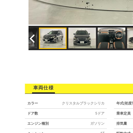
車両仕様
カラー
クリスタルブラックシリカ
年式(初度
ドア数
5ドア
乗車定員
エンジン種別
ガソリン
排気量