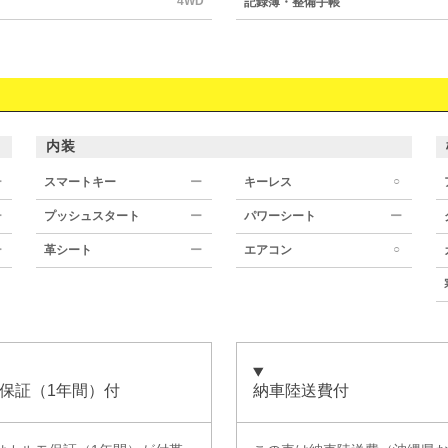
4WD
記録簿・整備手帳
内装
○
ー
スマートキー
ー
キーレス
ー
プッシュスタート
ー
パワーシート
ー
○
ー
革シート
ー
エアコン
保証（1年間）付
納車陸送費付