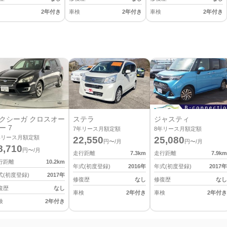
2年付き
車検
2年付き
車検
2年付き
クシーガ クロスオー
ステラ
ジャスティ
ー 7
7
年リース月額定額
8
年リース月額定額
年リース月額定額
22,550
25,080
円〜/月
円〜/月
8,710
円〜/月
走行距離
7.3
km
走行距離
7.9
km
行距離
10.2
km
年式(初度登録)
2016
年
年式(初度登録)
2017
年
式(初度登録)
2017
年
修復歴
なし
修復歴
なし
復歴
なし
車検
2年付き
車検
2年付き
検
2年付き