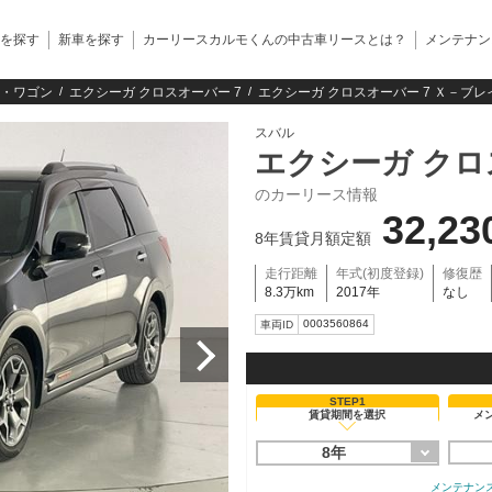
を探す
新車を探す
カーリースカルモくんの中古車リースとは？
メンテナン
・ワゴン
エクシーガ クロスオーバー 7
エクシーガ クロスオーバー 7 Ｘ－ブレ
スバル
エクシーガ クロ
のカーリース情報
32,23
8年賃貸月額定額
走行距離
年式(初度登録)
修復歴
8.3万km
2017年
なし
0003560864
車両ID
STEP1
賃貸期間を選択
メ
8年
メンテナン