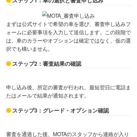
ステップ1：車の選択と審査申し込み
「車がもらえる」という点に惹かれて最長の11年契約にし
まずは公式サイトで希望の車を選び、審査申し込みフ
ましたが、月々の支払総額を計算するとどちらとも言えな
いにローンを組んで買った方が遥かに安上がりだったと後
ォームに必要事項を入力して送信します。この段階で
悔しています。また、サポート体制がかなり不親切です。
は、車のカラーやオプションは確定ではなく、仮の選
ネット完結を謳っているせいか、契約後の不明点やトラブ
択でも構いません。
ル時の問い合わせに対するレスポンスが遅く、担当者の対
応も事務的でマニュアル通り。大手のディーラーのような
手厚いフォローは一切期待できません。
ステップ2：審査結果の確認
申し込み後、所定の審査が行われ、最短翌日に電話ま
30代 男性
たはメールで結果が通知されます。
ステップ3：グレード・オプション確認
利用して感じた注意点は、契約内容によって走行距離制限
があることです。長距離移動が多い人や、仕事で頻繁に車
を使う人は事前確認が必要だと思います。また、中途解約
がしづらい点や、契約終了時の車両状態によって追加費用
審査を通過した後、MOTAのスタッフから連絡が入り
が発生する可能性がある点も理解しておいた方が安心で