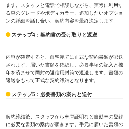
ます。スタッフと電話で相談しながら、実際に利用す
す。購入と違い自由にカスタムしにくい部分もあるため、
車を自分好みに改造したい人には向かないかもしれませ
る車のグレードやボディカラー、追加したいオプショ
ん。
ンの詳細を話し合い、契約内容を最終決定します。
ステップ4：契約書の受け取りと返送
20代 女性
内容が確定すると、自宅宛てに正式な契約書類が郵送
されます。届いた書類を確認し、必要事項の記入と捺
月額料金が一定で安心感はありましたが、契約期間中は途
印を済ませて同封の返信用封筒で返送します。書類の
中解約がしづらく、ライフスタイルが変わったときに柔軟
に対応ができない点は不便に感じました。また、走行距離
返送をもって正式な契約締結となります。
制限があるため、長距離運転が多い人には少し気を遣う場
面がありました。
ステップ5：必要書類の案内と送付
契約締結後、スタッフから車庫証明など自動車の登録
に必要な書類の案内が届きます。手元に届いた書類の