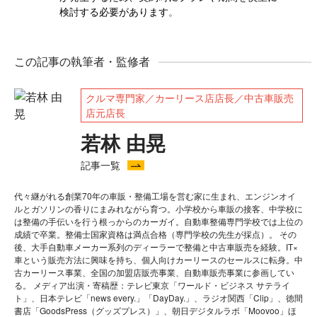
検討する必要があります
。
この記事の執筆者・監修者
クルマ専門家／カーリース店店長／中古車販売
店元店長
若林 由晃
記事一覧
代々継がれる創業70年の車販・整備工場を営む家に生まれ、エンジンオイ
ルとガソリンの香りにまみれながら育つ。小学校から車販の接客、中学校に
は整備の手伝いを行う根っからのカーガイ。自動車整備専門学校では上位の
成績で卒業。整備士国家資格は満点合格（専門学校の先生が採点）。 その
後、大手自動車メーカー系列のディーラーで整備と中古車販売を経験。IT×
車という販売方法に興味を持ち、個人向けカーリースのセールスに転身。中
古カーリース事業、全国の加盟店販売事業、自動車販売事業に参画してい
る。 メディア出演・寄稿歴：テレビ東京「ワールド・ビジネス サテライ
ト」、日本テレビ「news every.」「DayDay.」、ラジオ関西「Clip」、徳間
書店「GoodsPress（グッズプレス）」、朝日デジタルラボ「Moovoo」ほ