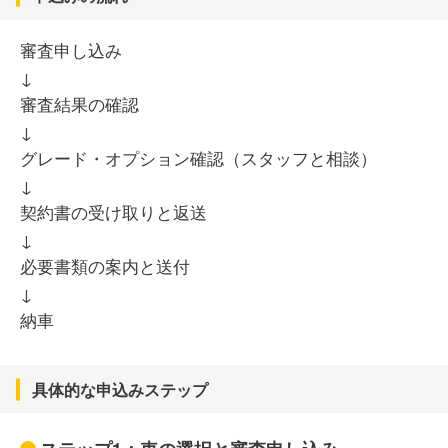
ません。あくまで「最終的に自分の所有物にする」という
ので急な出費の不安が減りました。契約前の説明も比較的
目的で、長期間同じ車を大切に乗る覚悟がある人向けのサ
分かりやすく、納車までの流れもスムーズだったため、初
審査申し込み
ービスである点は、契約前にしっかり理解しておくべき注
めてカーリースを利用する人でも安心しやすいと思いま
意点です。
↓
す。維持費をまとめて管理したい人にはかなり便利なサー
ビスだと感じました。
審査結果の確認
↓
グレード・オプション確認（スタッフと相談）
20代 男性
↓
契約書の受け取りと返送
↓
利用して感じた注意点は、契約内容を細かく読まないと認
識違いが起きやすいことです。特に返却時の車両状態や走
必要書類の案内と送付
行距離に関する条件は事前確認が必要だと思いました。ま
↓
た、ネット中心で進む分、対面で細かく相談したい人には
納車
少し物足りなさを感じるかもしれません。契約前に不明点
を整理しておくことが大切だと感じました。
具体的な申込みステップ
40代 女性