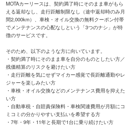
MOTAカーリースは、契約満了時にそのまま車がもら
引き継いだり新規加入したりする手間と費用が発生しま
す。コミコミ価格だけに目を向けず、トータルの維持費を
える返却なし、走行距離制限なし（途中返却時のみ月
冷静に計算しておくべきです。
間2,000km）、車検・オイル交換の無料クーポン付帯
MOTAカーリースでハスラーを５年契約しました。頭金な
しで新車に乗れたことに加えて、月額料金もわかりやすく
でメンテナンスの心配なしという「3つのナシ」が特
家計管理がしやすかったです。燃費もよく、小回りが効く
徴のサービスです。
ので通勤や買い物もしやすく、初めてのカーリースを利用
する人にお勧めだと思いました。
30代 男性
そのため、以下のような方に向いています。
・契約満了時にそのまま車を自分のものとしたい方／
残価精算のリスクを避けたい方
契約プランや車種によって選べるオプションやメンテナン
40代 女性
スの範囲が異なり、細かい条件を自分でしっかり確認して
・走行距離を気にせずマイカー感覚で長距離通勤やレ
おかないと、後から思っていたサポートが含まれていなか
ジャーを楽しみたい方
ったということが起こり得る点に注意が必要です。また、
オンラインでの手続きやディーラーとのやり取りが中心に
・車検・オイル交換などのメンテナンス費用を抑えた
一番のメリットは、契約満了時に追加精算なしで車がその
なるため、対面でじっくり細かい相談をしたい方にとって
い方
まま自分の物になるプランがある点です。一般的なカーリ
は、少しやり取りがスピーディーすぎて戸惑う部分がある
ースのような走行距離制限や、返却時のキズ・汚れによる
・自動車税・自賠責保険料・車検関連費用が月額にコ
かもしれないと感じました。
減点を過度に気にする必要がないため、マイカーと同じ感
ミコミの分かりやすい支払いを希望する方
覚で気兼ねなくガシガシ乗り回したいという人には向いて
いるシステムだと思います。
・7年・9年・11年と長期で1台に乗り続けたい方