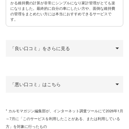
かる維持費の計算が非常にシンプルになり家計管理がとても楽
になりました。最終的に自分の車にしたい方や、面倒な維持費
の管理をまとめたい方には本当におすすめできるサービスで
す。
「良い口コミ」をさらに見る
40代 男性
「悪い口コミ」はこちら
一般的なカーリースと違い、契約満了時に追加料金なしで
「必ず車がもらえる」点が最大のメリットです。そのた
* カルモマガジン編集部が、インターネット調査ツールにて2026年1月
め、リースでありながら走行距離の制限が一切なく、返却
30代 男性
～7月に「このサービスを利用したことがある、または利用している
時の傷や汚れを気にするストレスもありません。自分でア
方」を対象に行ったもの
ルミホイールを変えたりと、好みのカスタムを自由に楽し