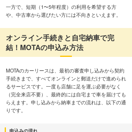
30代 男性
一方で、短期（1〜5年程度）の利用を希望する方
や、中古車から選びたい方には不向きといえます。
30代 男性
契約前に確認しておくべき点もあると感じました。走行距
離の考え方や契約期間中の解約条件など、自由度は購入よ
オンライン手続きと自宅納車で完
り低いため、通勤距離が長い方やライフスタイルが変わり
MOTAの新車リースは、初期費用を抑えながら新車に乗れ
やすい方は注意が必要です。保険は別途加入が必要なの
結！MOTAの申込み方法
た点がとても良かったです。月額に税金や車検関連の費用
で、月額だけでなく総費用を見て判断することが大切だと
が含まれているので、毎月の支出を把握しやすく、家計管
思いました 。
理がしやすいと感じました。契約満了後に車がもらえる仕
組みもあり、最終的に自分の車として長く使える安心感が
ありました 。
MOTAのカーリースは、最初の審査申し込みから契約
手続きまで、すべてオンラインと郵送だけで進められ
40代 男性
るサービスです。一度も店舗に足を運ぶ必要がなく
（完全来店不要）、最終的には自宅まで車を届けても
30代 男性
らえます。申し込みから納車までの流れは、以下の通
MOTAは11年といった長期契約で月額を下げるプランが魅
りです。
力ですが、その分、総支払額で見ると現金一括購入や銀行
ローンよりは高くなります。また、原則として中途解約が
頭金なしで新車に乗れた点が特に良かったです。購入だと
できないため、数年で頻繁に最新車種へ乗り換えたいとい
まとまった費用が必要になりますが、MOTAの新車リース
う方には、この「最後にもらえる」前提の長期契約は向き
申込みの流れ
は毎月定額で管理しやすく、税金や車検費用も込みだった