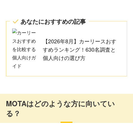
めるのも車好きには嬉しいポイントです。月々の支払いを
極限まで抑えつつ、将来的に自分の資産として車を長く乗
あらかじめ定められた期間中の走行距離の制限をオーバー
り続けたい方には、これ以上ない最適な選択肢だと思いま
しないように、遠出のドライブが重なったときなどは少し
あなたにおすすめの記事
す。
だけ意識を向ける必要がある点に注意しています。また、
最後に車がもらえるとはいえ、契約期間中はあくまでリー
ス車両であるため、車体に大きな傷や致命的なダメージを
【2026年8月】カーリースおす
与えないように日頃から丁寧な扱いを心がける心構えが常
に求められる点は、人によっては少し気疲れしてしまう要
20代 男性
すめランキング！630名調査と
素になるかもしれません。
個人向けの選び方
複数のプランを比較しながら自分に合う条件を選びやすか
ったのがよかったです。SUVに乗りたかったものの、購入
60代 男性
だと初期費用や維持費が気になっていました。リースにす
ることで毎月の支払いが安定し、急な大きな出費を抑えら
れたのは助かりました。オンライン中心で手続きを進めら
れたので、忙しい中でも負担が少なかったです。
MOTAはどのような方に向いてい
11年という歳月は想像以上に長く、その間に車の安全技術
や電気自動車へのシフトがどう進むか予測できないという
る？
リスクはあります。一度契約すれば長期間の拘束となるた
め、途中で飽きたり生活環境が変わったりしても、容易に
車種変更ができない点は重い決断になります。また、基本
20代 女性
プランには任意保険が含まれていないため、自身で等級を