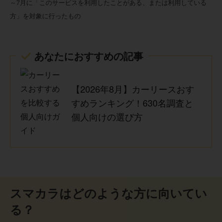
～7月に「このサービスを利用したことがある、または利用している
契約時の説明も比較的分かりやすく、オンラインで見積も
方」を対象に行ったもの
りを確認できたのも便利でした。納車までの流れもスムー
ズで、初めてのリース契約でも不安なく進めることができ
ました。車の維持に関する手間が減り、安心して乗れる点
契約期間が満了したタイミングで車を返却する際、車体の
が良かったです。
キズやへこみ、室内の汚れ、あるいは規定の走行距離をオ
あなたにおすすめの記事
ーバーしていると、最終的に追加の精算費用を請求される
可能性がある点が少しハラハラします。自分の所有物では
ないため、日頃から運転や駐車にはかなり気を遣います
【2026年8月】カーリースおす
し、タバコやペットの同乗なども自由にできない縛りがあ
30代 女性
ります。本当に自分の部屋のようにガシガシ使い倒したい
すめランキング！630名調査と
人や、運転にあまり自信がなくて擦ってしまうのが怖い人
個人向けの選び方
は、保証内容を事前によく確認した方が良いです。
税金や車検、自賠責保険が月額定額に含まれている点がと
ても良かったです。 毎月の支払いが固定されているので、
大きな出費を気にせずに生活費を管理できました。さらに
車検や点検のタイミングで予約や手続きをまとめて任せら
40代 男性
れたので、車に詳しくない私でも安心して乗り続けること
ができました。キグナス石油のサービスステーションで相
談できる点も安心感につながりました。
スマカラはどのような方に向いてい
基本料金は抑えられていますが、メンテナンス内容を充実
る？
させようとするとオプション料金が加算されるため、最終
的な月額が予算を上回らないよう注意が必要です。また、