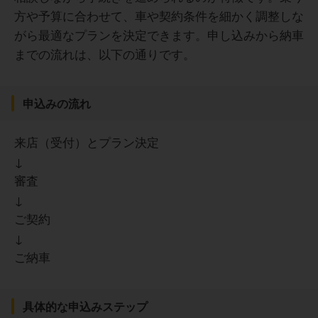
方や予算に合わせて、車や契約条件を細かく調整しな
がら最適なプランを決定できます。申し込みから納車
30代女性
までの流れは、以下の通りです。
税金や車検、自賠責保険が月額定額に含まれている点がと
ても良かったです。 毎月の支払いが固定されているので、
大きな出費を気にせずに生活費を管理できました。さらに
車検や点検のタイミングで予約や手続きをまとめて任せら
申込みの流れ
契約期間中は原則解約不可になり、やむを得ない事情で解
れたので、車に詳しくない私でも安心して乗り続けること
約に至った場合も、違約金が発生する点が残念だと思いま
ができました。キグナス石油のサービスステーションで相
した。私は3年間の契約で利用していましたが、途中で別の
談できる点も安心感につながりました。
来店（受付）とプラン決定
サービスを利用してみたいなという気持ちがあり、できれ
↓
ば契約期間中であっても違約金なしで解約できれば良いな
と思いました。
審査
↓
30代女性
ご契約
↓
50代女性
ご納車
サポート体制がしっかりしているので、スマカラを利用し
ていて悩んだり迷ったりしたときに、店舗の窓口にすぐ相
談に行ける点が魅力的だと思いました。窓口での対応も良
契約期間中の中途解約が難しく、ライフスタイルが変わっ
く、親切で丁寧に対応していただけるので、安心して利用
具体的な申込みステップ
た場合の対応に不安を感じました。走行距離の上限がある
することができました。