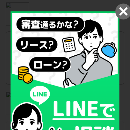
30代 女性
スマカラを利用して良かったと感じたのは まとまった頭金を用
意しなくても新車に乗れたことです。税金や車検などの費用が
月額に含まれているので大きな出費が発生しにくく家計の見通
しが立てやすくなりました。
またプランの説明が分かりやすくこちらの予算や希望を丁寧に
聞いたうえで提案してもらえたので車にあまり詳しくない自分
でも安心して契約できました。維持費をシンプルにしたい人に
は検討しやすいサービスだと感じました。
20代 女性
初期費用を大きく抑えながら新車に乗れたことです。子どもが