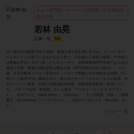
クルマ専門家／カーリース店店長／中古車販売
店元店長
若林 由晃
記事一覧
代々継がれる創業70年の車販・整備工場を営む家に生まれ、エンジンオイ
ルとガソリンの香りにまみれながら育つ。小学校から車販の接客、中学校に
は整備の手伝いを行う根っからのカーガイ。自動車整備専門学校では上位の
成績で卒業。整備士国家資格は満点合格（専門学校の先生が採点）。 その
後、大手自動車メーカー系列のディーラーで整備と中古車販売を経験。IT×
車という販売方法に興味を持ち、個人向けカーリースのセールスに転身。中
古カーリース事業、全国の加盟店販売事業、自動車販売事業に参画してい
る。 メディア出演・寄稿歴：テレビ東京「ワールド・ビジネス サテライ
ト」、日本テレビ「news every.」「DayDay.」、ラジオ関西「Clip」、徳間
書店「GoodsPress（グッズプレス）」、朝日デジタルラボ「Moovoo」ほ
か
ライター一覧