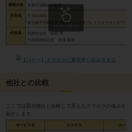
事業内容
各種石油製品の販売
所在地
〒100-0004
東京都千代田区大手町2-3-2大手町プレイスイーストタワー 1
スクロールできます
代表者
取締役会長 金田 凖
代表取締役社長 若澤 雅博
他社との比較
ここでは競合他社と比較して見えたスマカラの強みを
紹介します。
サービス名
スマカラ
カーリ