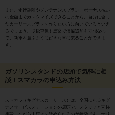
30代 男性
月額料金に車検や保険、税金がすべて含まれており、急な
また、走行距離やメンテナンスプラン、ボーナス払い
出費がなく安心です。また、契約後のサポートも丁寧で、
の金額までカスタマイズできることから、自分に合っ
初めて車を所有する人や家計管理を重視する方に特におす
すめです。手軽に安心して車に乗れる点が最大のメリット
たカーリースプランを作りたい方に向いているといえ
車種やオプションの選択肢が限定されているため、車に強
です。
いこだわりがある人は注意が必要です。また、月間走行距
るでしょう。取扱車種も豊富で装備追加も可能なの
離に制限があるため、通勤距離や長距離移動が多い方は事
で、新車を選ぶように好きな車に乗ることができま
前に確認することをおすすめします。使用状況に合わせた
す。
契約が大切です。
40代男性
40代男性
ガソリンスタンドの店頭で気軽に相
仕事が忙しく、リース契約でなければ車検や車のメンテナ
ンス時期を忘れがちでしたが、そのへんのお知らせや予約
談！スマカラの申込み方法
管理をしてくれるので車も細かなメンテナンスのおかげで
最後まで大きな故障もなく安心して乗ることが出来まし
契約途中から仕事先が全国多方面の遠方になっていったこ
た。
ともあり、想定していた走行距離制限をだいぶ超えてしま
い、契約満了にともない、買取をする選択をせざるを得な
スマカラ（キグナスカーリース）は、全国にあるキグ
い状況になってしまった。距離関係の契約内容をもう少し
ナスサービスステーションの店頭で、スタッフと直接
柔軟にしてくれたら嬉しい。
相談しながら手続きを進められるのが特徴です。乗り
30代女性