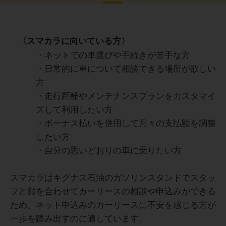
あくまでリースなので、自分好みのカスタマイズを自由に
50代 男性
楽しみたい方や、喫煙・ペット同乗を考えている方は、返
却時の原状回復費用が発生する可能性があるため慎重に検
討すべきです。契約前に「どこまでが月額に含まれるか」
〈スマカラに向いている方〉
を細かく担当者に確認することをおすすめします。
・ネットでの車選びや手続きが苦手な方
一番の魅力は、給油のたびに実感できる「ガソリン代の割
引」と「メンテナンスの手軽さ」です。地方在住で車が生
・日常的に車について相談できる場所が欲しい
活必需品である私にとって、毎月の固定費が抑えられるの
方
は非常に助かります。
また、車検や点検の時期になると店員さんが声をかけてく
30代 女性
・走行距離やメンテナンスプランをカスタマイ
れるので、うっかり忘れる心配がありません。車のことは
ズして利用したい方
すべてプロに任せて、自分はただ運転を楽しむだけという
贅沢な環境が手に入ります。特に、ディーラー特有の堅苦
・ボーナス払いを併用して月々の支払額を調整
しい雰囲気が苦手な方や、普段から同じガソリンスタンド
したい方
契約内容によっては走行距離に制限があるため、長距離利
を利用している方には、利便性が高く非常におすすめのサ
用が多い方には不向きな場合があります。また、中途解約
・自分の思いどおりの車に乗りたい方
ービスです。
時の条件が厳しい点は事前にしっかり確認しておく必要が
あると感じました。契約満了後に車が自分の所有にならな
いケースもあるため、その点も含めて検討することが大切
スマカラはキグナス石油のガソリンスタンドでスタッ
だと思います。
フと顔を合わせてカーリースの相談や申込みができる
30代 男性
ため、ネット申込みのカーリースに不安を感じる方が
一歩を踏み出すのに適しています。