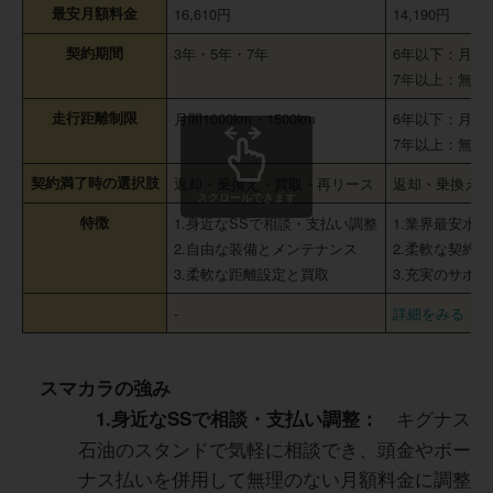
最安月額料金
16,610円
14,190円
契約期間
3年・5年・7年
6年以下：月間1,
7年以上：無制
走行距離制限
月間1000km・1500km
6年以下：月間1,
7年以上：無制
契約満了時の選択肢
返却・乗換え・買取・再リース
返却・乗換え
スクロールできます
特徴
1.身近なSSで相談・支払い調整
1.業界最安水
2.自由な装備とメンテナンス
2.柔軟な契約
3.柔軟な距離設定と買取
3.充実のサポ
-
詳細をみる
スマカラの強み
キグナス
1.身近なSSで相談・支払い調整：
石油のスタンドで気軽に相談でき、頭金やボー
ナス払いを併用して無理のない月額料金に調整