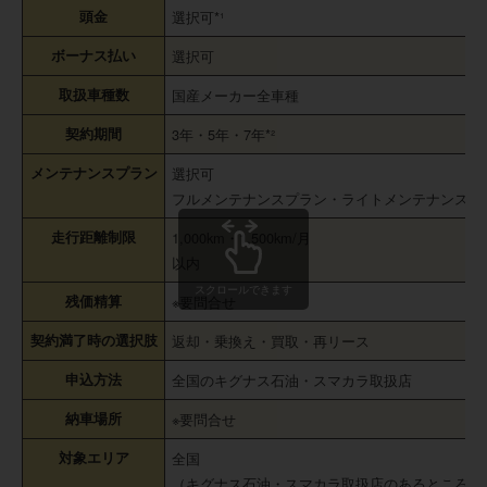
頭金
選択可*¹
ボーナス払い
選択可
取扱車種数
国産メーカー全車種
契約期間
3年・5年・7年*²
メンテナンスプラン
選択可
フルメンテナンスプラン・ライトメンテナンスプ
走行距離制限
1,000km・1,500km/月
以内
スクロールできます
残価精算
※要問合せ
契約満了時の選択肢
返却・乗換え・買取・再リース
申込方法
全国のキグナス石油・スマカラ取扱店
納車場所
※要問合せ
対象エリア
全国
（キグナス石油・スマカラ取扱店のあるところ）