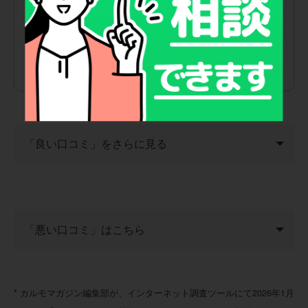
いるため急な出費を減らしたかったのですが、毎月定額で管理
しやすく、税金や車検の負担感も少なく感じました。契約時の
説明も比較的わかりやすく、納車までの流れもスムーズでし
た。
ミニバンのような価格が高めの車でも利用しやすい点は、カー
リースならではのメリットだと思います。
「良い口コミ」をさらに見る
50代 女性
「悪い口コミ」はこちら
頭金が不要で、毎月定額の支払いに税金や車検費用が含ま
れている点が一番のメリットでした。急な出費を心配する
* カルモマガジン編集部が、インターネット調査ツールにて2026年1月
必要がなく、家計管理がとても楽になりました。
20代 男性