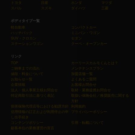
トヨタ
日産
ホンダ
マツダ
スバル
スズキ
ダイハツ
三菱
ボディタイプ一覧
軽自動車
コンパクトカー
ハッチバック
ミニバン・ワゴン
SUV・クロカン
セダン
ステーションワゴン
クーペ・オープンカー
リンク
TOP
カーリースカルモくんとは？
ご納車までの流れ
メンテナンスプラン
値段・料金について
加盟店舗一覧
お知らせ一覧
よくあるご質問
企業情報
お客様お問合せ
法人・個人事業主様お問合せ
取材・業務提携お問合せ
特定商取引法に基づく表記
取扱い保険会社／推奨販売に関する
方針
損害保険代理店等における勧誘方針
利用規約
信用情報の訂正および利用停止の申
プライバシーポリシー
し出手続き
コンテンツポリシー
引用・転載について
顧客本位の業務運営の宣言