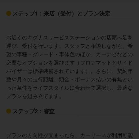
ため、長距離ドライブの際には距離を気にしてしまいま
す。また、オプションを追加すると月額料金が想定より高
ステップ1：来店（受付）とプラン決定
くなることもありました。最終的に車が自分の所有になら
ないプランだと、支払いが終わった後に何も残らない点に
少し物足りなさを感じました。契約前に細かい条件をよく
確認する必要があると思いました。
お近くのキグナスサービスステーションの店頭へ足を
運び、受付を行います。スタッフと相談しながら、希
望の車種・グレード・車体色のほか、カーナビなどの
必要なオプションを選びます（フロアマットとサイド
バイザーは標準装備されています）。さらに、契約年
数や月々の走行距離、頭金・ボーナス払いの有無とい
った条件をライフスタイルに合わせて選択し、最適な
プランを組み立てます。
ステップ2：審査
プランの方向性が固まったら、カーリースが利用可能