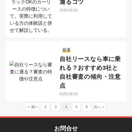
通るコツ
2026.08.06
新車
自社リースなら車に乗
れる？おすすめ3社と
自社審査の傾向・注意
点
2026.08.06
＜ 前へ
2
3
4
5
6
次へ ＞
お問合せ