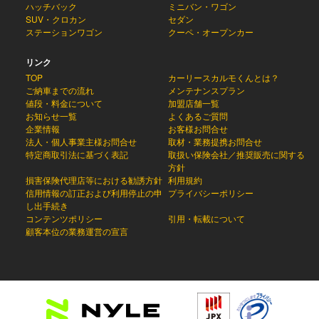
ハッチバック
ミニバン・ワゴン
SUV・クロカン
セダン
ステーションワゴン
クーペ・オープンカー
リンク
TOP
カーリースカルモくんとは？
ご納車までの流れ
メンテナンスプラン
値段・料金について
加盟店舗一覧
お知らせ一覧
よくあるご質問
企業情報
お客様お問合せ
法人・個人事業主様お問合せ
取材・業務提携お問合せ
特定商取引法に基づく表記
取扱い保険会社／推奨販売に関する
方針
損害保険代理店等における勧誘方針
利用規約
信用情報の訂正および利用停止の申
プライバシーポリシー
し出手続き
コンテンツポリシー
引用・転載について
顧客本位の業務運営の宣言