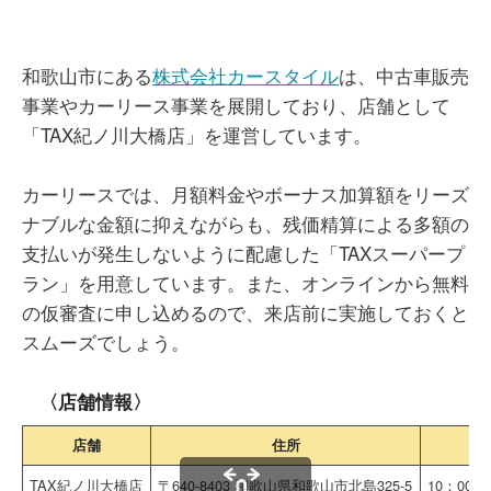
和歌山市にある
株式会社カースタイル
は、中古車販売
事業やカーリース事業を展開しており、店舗として
「TAX紀ノ川大橋店」を運営しています。
カーリースでは、月額料金やボーナス加算額をリーズ
ナブルな金額に抑えながらも、残価精算による多額の
支払いが発生しないように配慮した「TAXスーパープ
ラン」を用意しています。また、オンラインから無料
の仮審査に申し込めるので、来店前に実施しておくと
スムーズでしょう。
〈店舗情報〉
店舗
住所
TAX紀ノ川大橋店
〒640-8403 和歌山県和歌山市北島325-5
10：00～