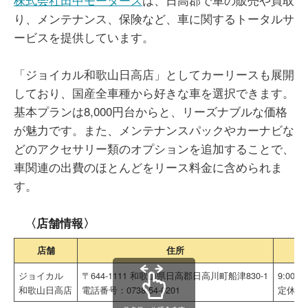
り、メンテナンス、保険など、車に関するトータルサ
ービスを提供しています。
「ジョイカル和歌山日高店」としてカーリースも展開
しており、国産全車種から好きな車を選択できます。
基本プランは8,000円台からと、リーズナブルな価格
が魅力です。また、メンテナンスパックやカーナビな
どのアクセサリー類のオプションを追加することで、
車関連の出費のほとんどをリース料金に含められま
す。
〈店舗情報〉
店舗
住所
ジョイカル
〒644-1111 和歌山県日高郡日高川町船津830-1
9:00～1
和歌山日高店
電話番号：0738-54-0201
定休日