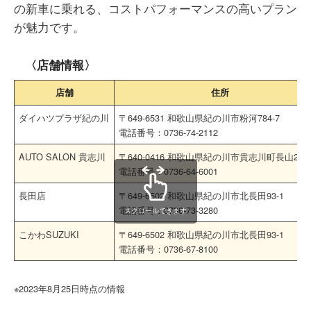
の新車に乗れる、コストパフォーマンスの高いプラン
が魅力です。
〈店舗情報〉
店舗
住所
ダイハツプラザ紀の川
〒649-6531 和歌山県紀の川市粉河784-7
電話番号：0736-74-2112
AUTO SALON 貴志川
〒640-0416 和歌山県紀の川市貴志川町長山277-
電話番号：0736-64-6001
長田店
〒649-6502 和歌山県紀の川市北長田93-1
電話番号：0736-73-3280
スクロールできます
こかわSUZUKI
〒649-6502 和歌山県紀の川市北長田93-1
電話番号：0736-67-8100
※2023年8月25日時点の情報