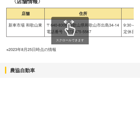
〈店舗情報〉
店舗
住所
営
新車市場 和歌山東
〒640-8306 和歌山県和歌山市出島34-14
9:30～18
電話番号：073-475-5567
定休日：
スクロールできます
※2023年8月25日時点の情報
農協自動車