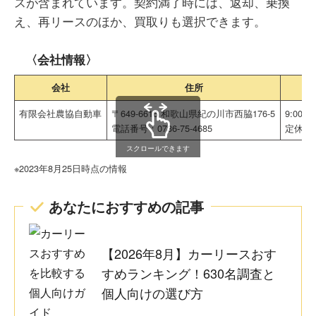
スが含まれています。契約満了時には、返却、乗換
え、再リースのほか、買取りも選択できます。
〈会社情報〉
会社
住所
営
有限会社農協自動車
〒649-6616 和歌山県紀の川市西脇176-5
9:00～1
電話番号：0736-75-4685
定休日
スクロールできます
※2023年8月25日時点の情報
あなたにおすすめの記事
【2026年8月】カーリースおす
すめランキング！630名調査と
個人向けの選び方