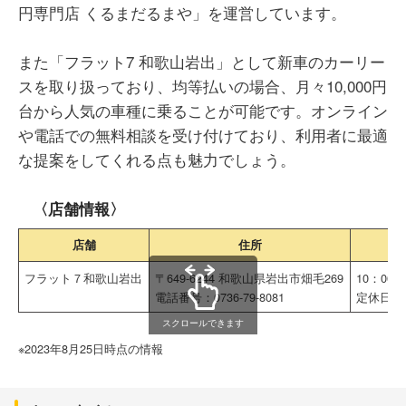
円専門店 くるまだるまや」を運営しています。
また「フラット7 和歌山岩出」として新車のカーリー
スを取り扱っており、均等払いの場合、月々10,000円
台から人気の車種に乗ることが可能です。オンライン
や電話での無料相談を受け付けており、利用者に最適
な提案をしてくれる点も魅力でしょう。
〈店舗情報〉
店舗
住所
フラット７和歌山岩出
〒649-6244 和歌山県岩出市畑毛269
10：00～
電話番号：0736-79-8081
定休日：
スクロールできます
※2023年8月25日時点の情報