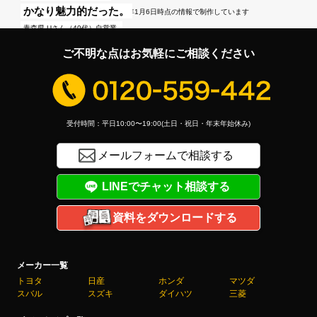
正直、驚きましたね。
かなり魅力的だった。
※この記事は2026年1月6日時点の情報で制作しています
埼玉県 Mさん（20代）大工
青森県 Uさん（40代）自営業
ご不明な点はお気軽にご相談ください
受付時間：平日10:00〜19:00(土日・祝日・年末年始休み)
メールフォームで相談する
LINEでチャット相談する
資料をダウンロードする
メーカー一覧
トヨタ
日産
ホンダ
マツダ
スバル
スズキ
ダイハツ
三菱