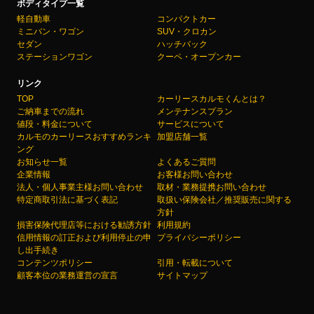
ボディタイプ一覧
軽自動車
コンパクトカー
ミニバン・ワゴン
SUV・クロカン
セダン
ハッチバック
ステーションワゴン
クーペ・オープンカー
リンク
TOP
カーリースカルモくんとは？
ご納車までの流れ
メンテナンスプラン
値段・料金について
サービスについて
カルモのカーリースおすすめランキ
加盟店舗一覧
ング
お知らせ一覧
よくあるご質問
企業情報
お客様お問い合わせ
法人・個人事業主様お問い合わせ
取材・業務提携お問い合わせ
特定商取引法に基づく表記
取扱い保険会社／推奨販売に関する
方針
損害保険代理店等における勧誘方針
利用規約
信用情報の訂正および利用停止の申
プライバシーポリシー
し出手続き
コンテンツポリシー
引用・転載について
顧客本位の業務運営の宣言
サイトマップ