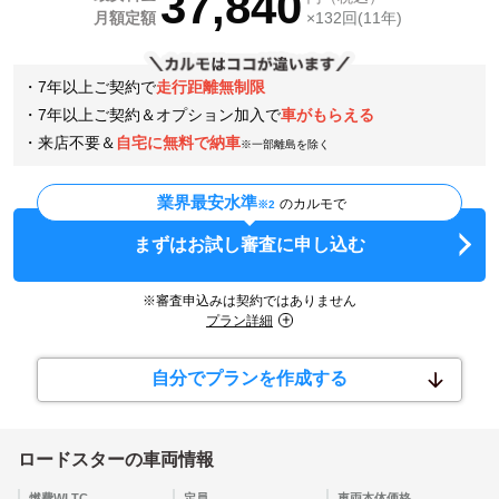
37,840
月額定額
×132回(11年)
・7年以上ご契約で
走行距離無制限
・7年以上ご契約＆オプション加入で
車がもらえる
・来店不要＆
自宅に無料で納車
※一部離島を除く
業界最安水準
のカルモで
※2
まずはお試し審査に申し込む
※審査申込みは契約ではありません
プラン詳細
自分でプランを作成する
ロードスター
の車両情報
燃費WLTC
定員
車両本体価格