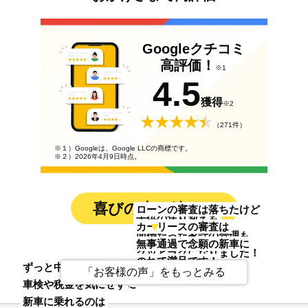
Googleクチコミ
高評価！
※1
4.5
獲得
※2
（271件）
※１）Googleは、Google LLCの商標です。
※２）2026年4月9日時点。
喜びの声も続々！
ローンの審査は落ちたけど
子供の送り迎えも
カーリースの審査は
面倒だった家計の管理も
無事通過で念願の新車に
グッとラクになりました！
のれて満足です！
貯金がなくても
ずっと中古車だったから
東京都 Oさん（30代）主婦
「お客様の声」をもっとみる
神奈川県 Kさん（40代）バス運転手
乗りたいと思った新車に
車検や税金を気にせず
乗れるんだって
新車に乗れるのは