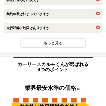
オプションです。7年以上の新車カーリース契約でご加入い
自動車購入の際には自己負担になる部分が含まれているた
ただけます。
め、車に関する出費がフラットになり家計の管理がラクにな
【審査に通るか不安です】
もらえるオプションについて詳しくは
こちら
ります。
契約年数は決まっていますか
・できるだけ安い車種やプランで申し込むのがおすすめで
ぜひご検討くださいませ。
す。カーリースカルモくんでは、業界最安水準でお車を豊富
1年を最短とし、11年まで1年単位でお選びいただけます。
に揃えています。
走行距離に制限はありますか
・審査の基準が異なりますので、カーローンや他社のリース
審査に落ちた方でもカーリースカルモくんをご利用できる可
7年以上でご契約される場合、走行距離に制限はございませ
能性があります。
ん。
もっと見る
【パート・アルバイトでも審査に通りますか】
また、契約満了時に乗っていた車を追加料金無しでもらうこ
パート・アルバイト勤務の方でカーリースカルモくんをご利
とが可能になる「もらえるオプション」もご用意しており、
用されているお客様も多くいらっしゃいます。どうぞお気軽
カーリースでもマイカー感覚でご利用いただけます。
にお申込みください。
カーリースカルモくんが選ばれる
4つのポイント
詳しくは
こちら
をご覧ください。
業界最安水準の
価格
※1