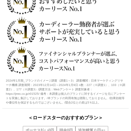
2024年1月期_ブランドのイメージ調査（調査1～3） 調査機関：日本マーケティングリサ
ーチ機構 調査期間：2023年12月14日～2024年1月9日 n数：227（※調査1）、103（※調
査2）、177（※調査3）/調査方法：Webアンケート 調査対象者：
https://jmro.co.jp/r01525/ 備考：本調査は個人のブランドに対するイメージを元にアンケー
トを実施し集計しております。/本ブランドの利用有無は聴取しておりません。/効果効能等
や優位性を保証するものではございません。/競合2位との差は5％以上。
＜ロードスターのおすすめプラン＞
ボーナス払い0円
頭金0円
追加精算０円
※1