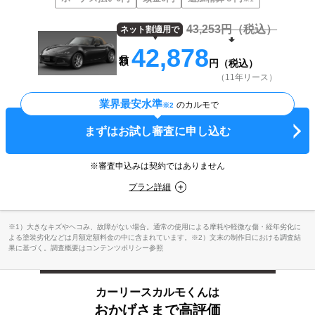
43,253
円（税込）
ネット割適用で
42,878
円（税込）
（11年リース）
業界最安水準
のカルモで
※2
まずはお試し審査に申し込む
※審査申込みは契約ではありません
プラン詳細
※1）大きなキズやヘコみ、故障がない場合。通常の使用による摩耗や軽微な傷・経年劣化に
よる塗装劣化などは月額定額料金の中に含まれています。※2）文末の制作日における調査結
果に基づく。調査概要はコンテンツポリシー参照
カーリースカルモくんは
おかげさまで高評価