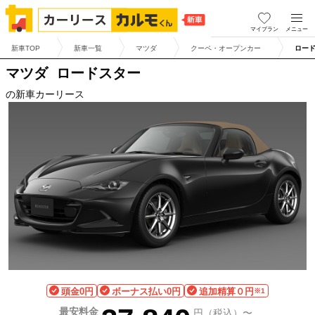
マイプラン
メニュー
新車TOP
新車一覧
マツダ
クーペ・オープンカー
ロー
マツダ
ロードスター
の新車カーリース
頭金0円
ボーナス払い0円
追加精算０円
※1
最安料金
円（税込）〜