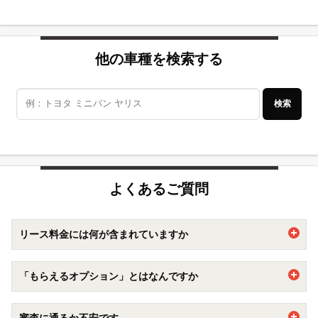
他の車種を検索する
検索
よくあるご質問
リース料金には何が含まれていますか
車両代に加えて自動車税や重量税、自賠責保険などの法定費
「もらえるオプション」とはなんですか
用などがリース料金に含まれています。
加えて、車検点検費用もカバーする
メンテナンスプラン
もオ
契約期間満了時に追加精算ナシで乗っていた車両をもらえる
プションで追加出来ます。
審査に通るか不安です