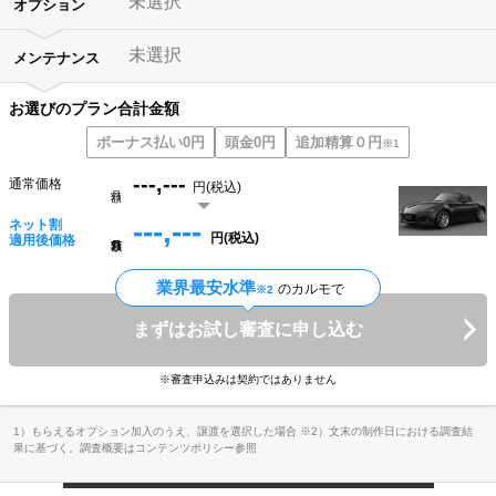
未選択
オプション
未選択
メンテナンス
お選びのプラン合計金額
ボーナス払い0円
頭金0円
追加精算０円
※1
---,---
通常価格
円(税込)
月額
---,---
ネット割
円(税込)
月額
適用後価格
業界最安水準
のカルモで
※2
まずはお試し審査に申し込む
※審査申込みは契約ではありません
1）もらえるオプション加入のうえ、譲渡を選択した場合 ※2）文末の制作日における調査結
果に基づく。調査概要はコンテンツポリシー参照