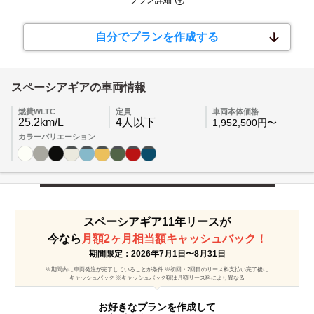
プラン詳細
自分でプランを作成する
スペーシアギア
の車両情報
燃費WLTC
定員
車両本体価格
25.2km/L
4人以下
1,952,500円〜
カラーバリエーション
スペーシアギア
11年リースが
今なら
月額2ヶ月相当額キャッシュバック！
期間限定：2026年7月1日〜8月31日
※期間内に車両発注が完了していることが条件 ※初回・2回目のリース料支払い完了後に
キャッシュバック ※キャッシュバック額は月額リース料により異なる
お好きなプランを作成して