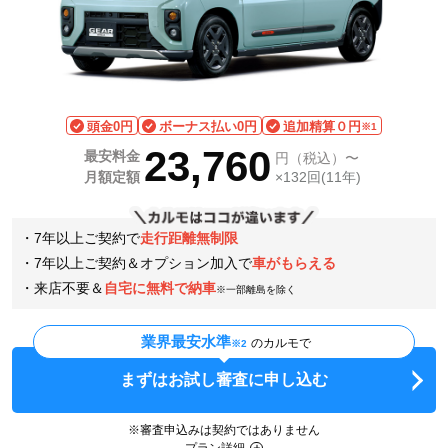
頭金0円
ボーナス払い0円
追加精算０円
※1
23,760
最安料金
円（税込）〜
月額定額
×132回(11年)
・7年以上ご契約で
走行距離無制限
・7年以上ご契約＆オプション加入で
車がもらえる
・来店不要＆
自宅に無料で納車
※一部離島を除く
業界最安水準
のカルモで
※2
まずはお試し審査に申し込む
※審査申込みは契約ではありません