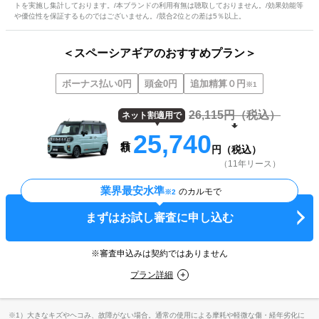
トを実施し集計しております。/本ブランドの利用有無は聴取しておりません。/効果効能等
や優位性を保証するものではございません。/競合2位との差は5％以上。
＜スペーシアギアのおすすめプラン＞
ボーナス払い0円
頭金0円
追加精算０円
※1
26,115
円（税込）
ネット割適用で
25,740
円（税込）
（11年リース）
業界最安水準
のカルモで
※2
まずはお試し審査に申し込む
※審査申込みは契約ではありません
プラン詳細
※1）大きなキズやヘコみ、故障がない場合。通常の使用による摩耗や軽微な傷・経年劣化に