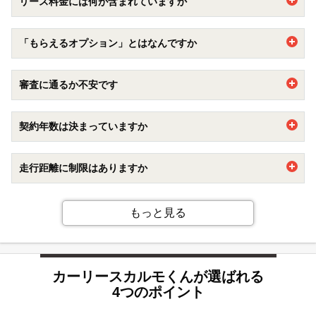
リース料金には何が含まれていますか
車両代に加えて自動車税や重量税、自賠責保険などの法定費
「もらえるオプション」とはなんですか
用などがリース料金に含まれています。
加えて、車検点検費用もカバーする
メンテナンスプラン
もオ
契約期間満了時に追加精算ナシで乗っていた車両をもらえる
プションで追加出来ます。
審査に通るか不安です
オプションです。7年以上の新車カーリース契約でご加入い
自動車購入の際には自己負担になる部分が含まれているた
ただけます。
め、車に関する出費がフラットになり家計の管理がラクにな
【審査に通るか不安です】
もらえるオプションについて詳しくは
こちら
ります。
契約年数は決まっていますか
・できるだけ安い車種やプランで申し込むのがおすすめで
ぜひご検討くださいませ。
す。カーリースカルモくんでは、業界最安水準でお車を豊富
1年を最短とし、11年まで1年単位でお選びいただけます。
に揃えています。
走行距離に制限はありますか
・審査の基準が異なりますので、カーローンや他社のリース
審査に落ちた方でもカーリースカルモくんをご利用できる可
7年以上でご契約される場合、走行距離に制限はございませ
能性があります。
ん。
もっと見る
【パート・アルバイトでも審査に通りますか】
また、契約満了時に乗っていた車を追加料金無しでもらうこ
パート・アルバイト勤務の方でカーリースカルモくんをご利
とが可能になる「もらえるオプション」もご用意しており、
用されているお客様も多くいらっしゃいます。どうぞお気軽
カーリースでもマイカー感覚でご利用いただけます。
にお申込みください。
カーリースカルモくんが選ばれる
4つのポイント
詳しくは
こちら
をご覧ください。