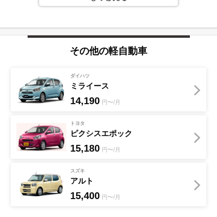
その他の
軽自動車
ダイハツ
ミライース
14,190
円〜/月
トヨタ
ピクシスエポック
15,180
円〜/月
スズキ
アルト
15,400
円〜/月