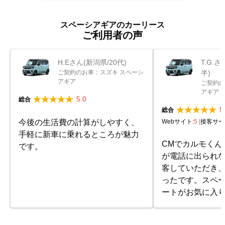
スペーシアギアのカーリース
ご利用者の声
H.Eさん(新潟県/20代)
T.G.
ご契約のお車：スズキ スペーシ
半)
アギア
ご契約の
アギア
5.0
総合
5
総合
今後の生活費の計算がしやすく、
Webサイト:
5
|
接客サー
手軽に新車に乗れるところが魅力
CMでカルモくん
です。
が電話に出られ
客していただき
ったです。スペ
ートがお気に入