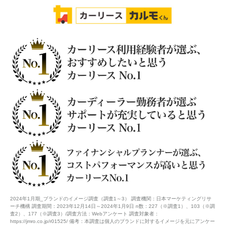
2024年1月期_ブランドのイメージ調査（調査1～3） 調査機関：日本マーケティングリサ
ーチ機構 調査期間：2023年12月14日～2024年1月9日 n数：227（※調査1）、103（※調
査2）、177（※調査3）/調査方法：Webアンケート 調査対象者：
https://jmro.co.jp/r01525/ 備考：本調査は個人のブランドに対するイメージを元にアンケー