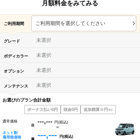
月額料金をみてみる
ご利用期間を選択してください
ご利用期間
未選択
グレード
未選択
ボディカラー
未選択
オプション
未選択
メンテナンス
お選びのプラン合計金額
ボーナス払い0円
頭金0円
追加精算０円
※1
---,---
通常価格
円(税込)
月額
---,---
ネット割
円(税込)
月額
適用後価格