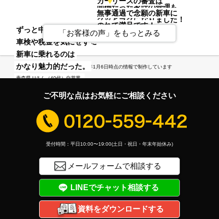
カーリースの審査は
面倒だった家計の管理も
無事通過で念願の新車に
グッとラクになりました！
のれて満足です！
貯金がなくても
ずっと中古車だったから
東京都 Oさん（30代）主婦
「お客様の声」をもっとみる
神奈川県 Kさん（40代）バス運転手
乗りたいと思った新車に
車検や税金を気にせず
乗れるんだって
新車に乗れるのは
正直、驚きましたね。
かなり魅力的だった。
※この記事は2026年1月6日時点の情報で制作しています
埼玉県 Mさん（20代）大工
青森県 Uさん（40代）自営業
ご不明な点はお気軽にご相談ください
受付時間：平日10:00〜19:00(土日・祝日・年末年始休み)
メールフォームで相談する
LINEでチャット相談する
資料をダウンロードする