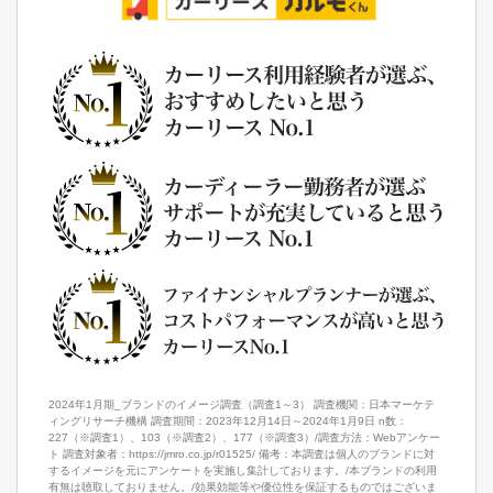
2024年1月期_ブランドのイメージ調査（調査1～3） 調査機関：日本マーケテ
ィングリサーチ機構 調査期間：2023年12月14日～2024年1月9日 n数：
227（※調査1）、103（※調査2）、177（※調査3）/調査方法：Webアンケー
ト 調査対象者：https://jmro.co.jp/r01525/ 備考：本調査は個人のブランドに対
するイメージを元にアンケートを実施し集計しております。/本ブランドの利用
有無は聴取しておりません。/効果効能等や優位性を保証するものではございま