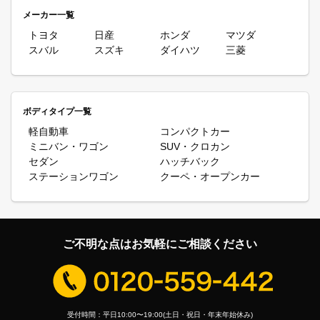
カーリースです。カーリースは基本的に頭金やボーナス払いなし、
メーカー一覧
あらかじめ決められた月額料金のみでリース会社が購入した車を借
りてマイカーのように自由に利用できるサービスです。月額料金に
トヨタ
日産
ホンダ
マツダ
は自賠責保険料や自動車税(種別割)、重量税なども含まれていま
スバル
スズキ
ダイハツ
三菱
す。さらにメンテナンスがついたプランを選択すれば車検などの出
費もかからないので、お手軽に車を導入できます。また、返却まで
料金は固定ですから、家計管理も楽になるというメリットがありま
す。
さらに、カーシェアやレンタカーにはないカーリースのメリットと
ボディタイプ一覧
して挙げられるのが、新車に乗れることです。新車のうれしい点と
軽自動車
コンパクトカー
しては、やはりまだ誰も乗っていない真新しい車を手に入れるこ
ミニバン・ワゴン
SUV・クロカン
と。中古車にありがちな走り癖や車内の臭いなどの心配も必要あり
セダン
ハッチバック
ません。自分のためだけに用意された新車はやはり愛着もひとしお
なのではないでしょうか。カーリースカルモくんの新車カーリース
ステーションワゴン
クーペ・オープンカー
であれば、国産メーカー全車種、メーカー保証付きの新車をご用意
いたします。公式サイトに載っていない車種でも取扱いが可能で
す。軽自動車から話題の人気SUVなどの車種はもちろん、オプシ
ョンの設定やボディカラー、グレードなども購入と同じように自由
に選べるので、車選びの楽しみも存分に味わっていただけます。ま
ご不明な点はお気軽にご相談ください
た、初期費用の必要がないカーリースであれば、購入ではためらっ
てしまいそうな憧れの車にも手が届くかもしれません。カーリース
カルモくんならではのお得な新車カーリース、ぜひご検討くださ
い。
受付時間：平日10:00〜19:00(土日・祝日・年末年始休み)