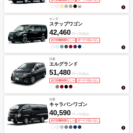
※
2
ホンダ
ステップワゴン
42,460
円〜/月(税込)
走行距離制限なし
ボーナス払いなし
※
2
…
日産
エルグランド
51,480
円〜/月(税込)
走行距離制限なし
ボーナス払いなし
※
2
日産
キャラバンワゴン
40,590
円〜/月(税込)
走行距離制限なし
ボーナス払いなし
※
2
…