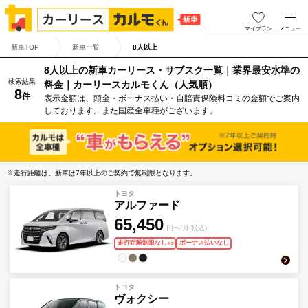
マイプラン
メニュー
新車TOP
新車一覧
8人以上
8人以上の新車カーリース・サブスク一覧｜業界最安水準の
検索結果
料金｜カーリースカルモくん（人気順）
8
件
表示金額は、頭金・ボーナス払い・自賠責保険料コミの金額でご案内
しております。また国産全車種がございます。
※走行距離は、新車は7年以上のご契約で無制限となります。
トヨタ
アルファード
65,450
円〜/月(税込)
走行距離制限なし
ボーナス払いなし
※
2
トヨタ
ヴォクシー