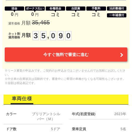
頭金
ボーナス払い
各種税金
自賠責
手数料
法的整備付
0
0
コミ
コミ
コミ
円
円
一年補償付
35,465
月額
通常価格
3
5
0
9
0
,
ネット割
月額
適用価格
今すぐ無料で審査に進む
※リース審査の申込みです。ご契約のお申込みではございませんのでお気軽にお試しくださ
い。
※中古車の在庫状況は流動的です。審査中にご希望の車種がなくなる可能性もございます。
※金額は税込表記です。
車両仕様
カラー
ブリリアントシル
年式(初度登録)
2023年
バー（Ｍ）
ドア数
5ドア
乗車定員
5名