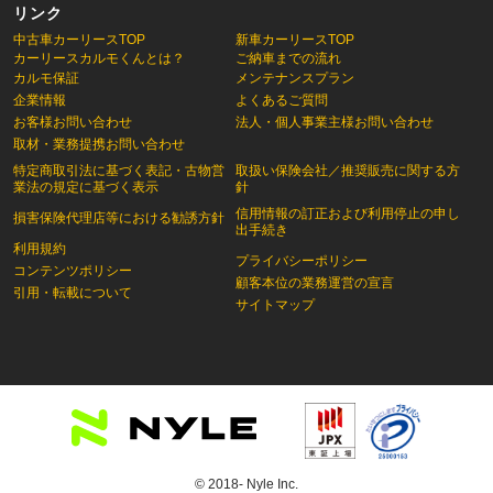
リンク
中古車カーリースTOP
新車カーリースTOP
カーリースカルモくんとは？
ご納車までの流れ
カルモ保証
メンテナンスプラン
企業情報
よくあるご質問
お客様お問い合わせ
法人・個人事業主様お問い合わせ
取材・業務提携お問い合わせ
特定商取引法に基づく表記・古物営
取扱い保険会社／推奨販売に関する方
業法の規定に基づく表示
針
信用情報の訂正および利用停止の申し
損害保険代理店等における勧誘方針
出手続き
利用規約
プライバシーポリシー
コンテンツポリシー
顧客本位の業務運営の宣言
引用・転載について
サイトマップ
© 2018- Nyle Inc.