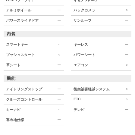
○
アルミホイール
ー
バックカメラ
パワースライドドア
ー
サンルーフ
ー
内装
○
スマートキー
キーレス
ー
○
プッシュスタート
パワーシート
ー
○
革シート
ー
エアコン
機能
○
アイドリングストップ
ー
衝突被害軽減システム
ETC
○
クルーズコントロール
ー
○
カーナビ
テレビ
ー
寒冷地仕様
ー