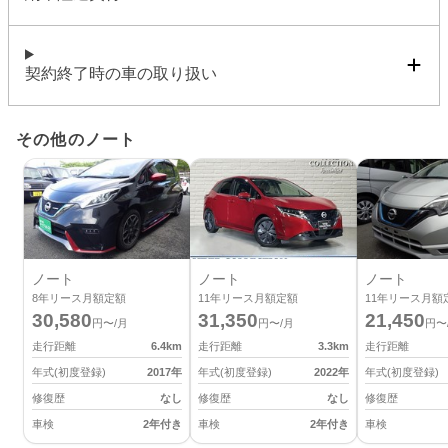
契約終了時の車の取り扱い
その他のノート
ノート
ノート
ノート
8
年リース月額定額
11
年リース月額定額
11
年リース月額
30,580
31,350
21,450
円〜/月
円〜/月
円〜
走行距離
6.4
km
走行距離
3.3
km
走行距離
年式(初度登録)
2017
年
年式(初度登録)
2022
年
年式(初度登録)
修復歴
なし
修復歴
なし
修復歴
車検
2年付き
車検
2年付き
車検