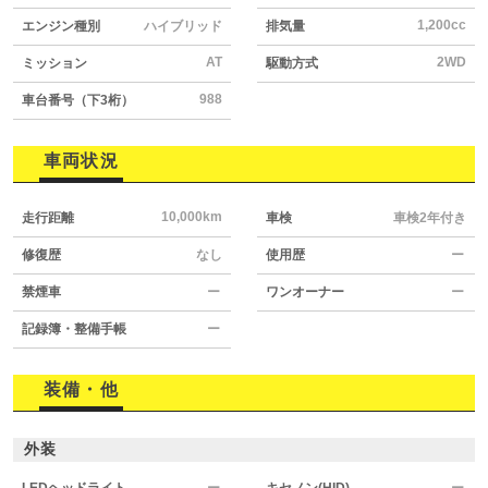
1,200cc
エンジン種別
ハイブリッド
排気量
AT
2WD
ミッション
駆動方式
988
車台番号（下3桁）
車両状況
10,000km
走行距離
車検
車検2年付き
修復歴
なし
使用歴
ー
禁煙車
ー
ワンオーナー
ー
記録簿・整備手帳
ー
装備・他
外装
LEDヘッドライト
ー
キセノン(HID)
ー