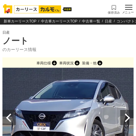
メニュー
保存済み
新車カーリースTOP
中古車カーリースTOP
中古車一覧
日産
コンパクト
日産
ノート
のカーリース情報
車両仕様
車両状況
装備・他