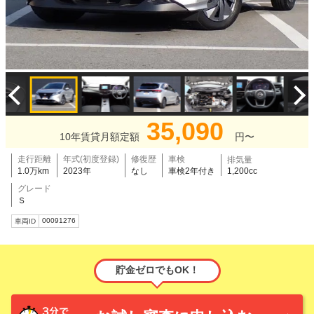
35,090
10年賃貸月額定額
円〜
走行距離
年式(初度登録)
修復歴
車検
排気量
1.0万km
2023年
なし
車検2年付き
1,200cc
グレード
Ｓ
00091276
車両ID
貯金ゼロでもOK！