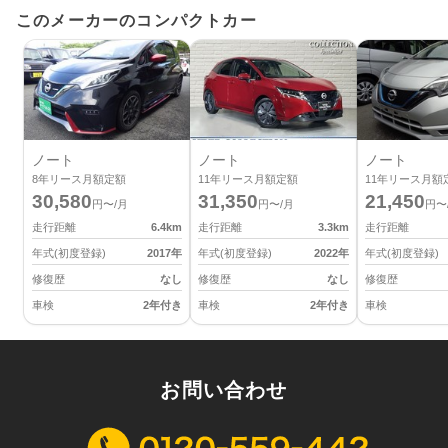
このメーカーのコンパクトカー
ノート
ノート
ノート
8
年リース月額定額
11
年リース月額定額
11
年リース月額
30,580
31,350
21,450
円〜/月
円〜/月
円〜
走行距離
6.4
km
走行距離
3.3
km
走行距離
年式(初度登録)
2017
年
年式(初度登録)
2022
年
年式(初度登録)
修復歴
なし
修復歴
なし
修復歴
車検
2年付き
車検
2年付き
車検
お問い合わせ