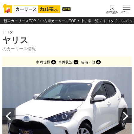
メニュー
保存済み
新車カーリースTOP
中古車カーリースTOP
中古車一覧
トヨタ
コンパク
トヨタ
ヤリス
のカーリース情報
車両仕様
車両状況
装備・他