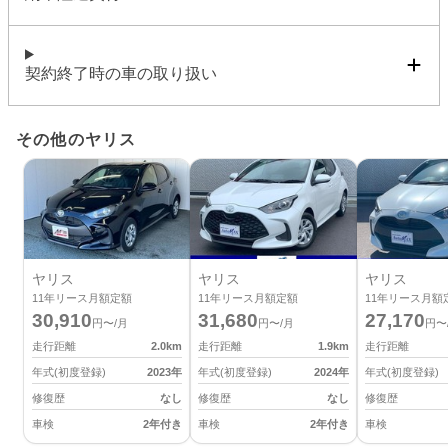
契約終了時の車の取り扱い
その他のヤリス
ヤリス
ヤリス
ヤリス
11
年リース月額定額
11
年リース月額定額
11
年リース月額
30,910
31,680
27,170
円〜/月
円〜/月
円〜
走行距離
2.0
km
走行距離
1.9
km
走行距離
年式(初度登録)
2023
年
年式(初度登録)
2024
年
年式(初度登録)
修復歴
なし
修復歴
なし
修復歴
車検
2年付き
車検
2年付き
車検