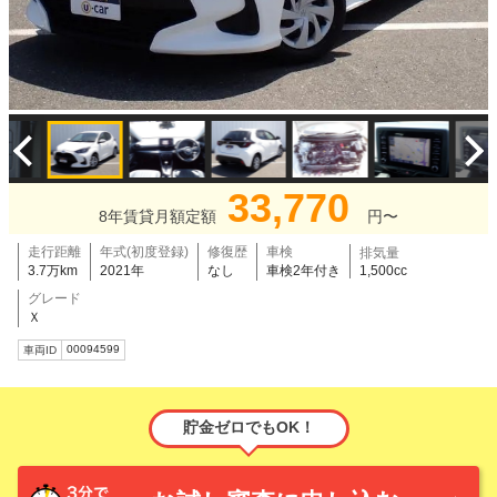
33,770
8年賃貸月額定額
円〜
走行距離
年式(初度登録)
修復歴
車検
排気量
3.7万km
2021年
なし
車検2年付き
1,500cc
グレード
Ｘ
00094599
車両ID
貯金ゼロでもOK！