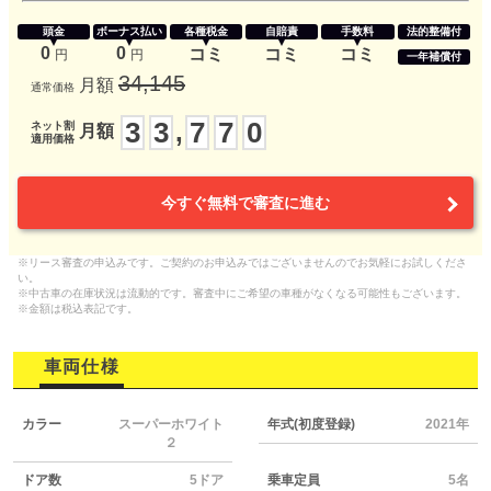
頭金
ボーナス払い
各種税金
自賠責
手数料
法的整備付
0
0
コミ
コミ
コミ
円
円
一年補償付
34,145
月額
通常価格
3
3
7
7
0
,
ネット割
月額
適用価格
今すぐ無料で審査に進む
※リース審査の申込みです。ご契約のお申込みではございませんのでお気軽にお試しくださ
い。
※中古車の在庫状況は流動的です。審査中にご希望の車種がなくなる可能性もございます。
※金額は税込表記です。
車両仕様
カラー
スーパーホワイト
年式(初度登録)
2021年
２
ドア数
5ドア
乗車定員
5名