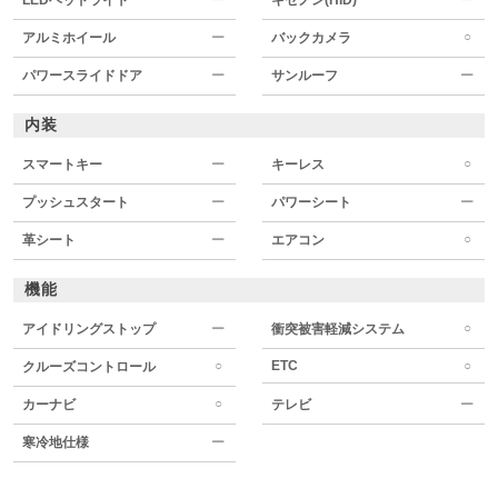
○
アルミホイール
ー
バックカメラ
パワースライドドア
ー
サンルーフ
ー
内装
○
スマートキー
ー
キーレス
プッシュスタート
ー
パワーシート
ー
○
革シート
ー
エアコン
機能
○
アイドリングストップ
ー
衝突被害軽減システム
○
ETC
○
クルーズコントロール
○
カーナビ
テレビ
ー
寒冷地仕様
ー