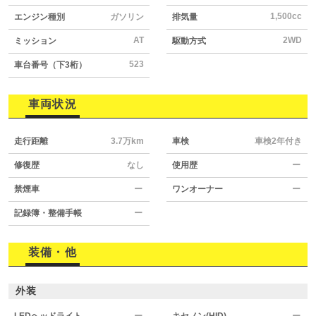
1,500cc
エンジン種別
ガソリン
排気量
AT
2WD
ミッション
駆動方式
523
車台番号（下3桁）
車両状況
走行距離
3.7万km
車検
車検2年付き
修復歴
なし
使用歴
ー
禁煙車
ー
ワンオーナー
ー
記録簿・整備手帳
ー
装備・他
外装
LEDヘッドライト
ー
キセノン(HID)
ー