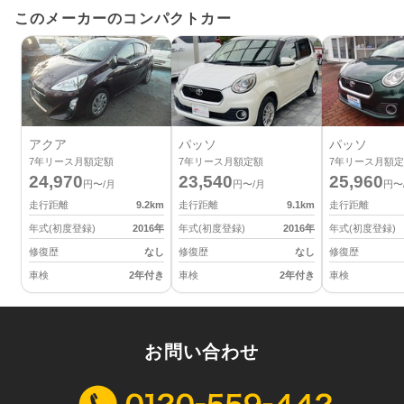
このメーカーのコンパクトカー
アクア
パッソ
パッソ
7
年リース月額定額
7
年リース月額定額
7
年リース月額定
24,970
23,540
25,960
円〜/月
円〜/月
円〜
走行距離
9.2
km
走行距離
9.1
km
走行距離
年式(初度登録)
2016
年
年式(初度登録)
2016
年
年式(初度登録)
修復歴
なし
修復歴
なし
修復歴
車検
2年付き
車検
2年付き
車検
お問い合わせ