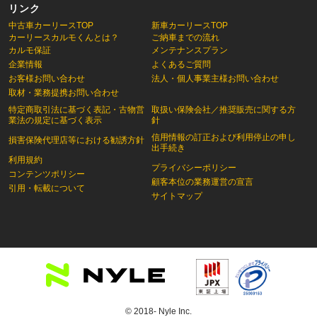
リンク
中古車カーリースTOP
新車カーリースTOP
カーリースカルモくんとは？
ご納車までの流れ
カルモ保証
メンテナンスプラン
企業情報
よくあるご質問
お客様お問い合わせ
法人・個人事業主様お問い合わせ
取材・業務提携お問い合わせ
特定商取引法に基づく表記・古物営
取扱い保険会社／推奨販売に関する方
業法の規定に基づく表示
針
信用情報の訂正および利用停止の申し
損害保険代理店等における勧誘方針
出手続き
利用規約
プライバシーポリシー
コンテンツポリシー
顧客本位の業務運営の宣言
引用・転載について
サイトマップ
© 2018- Nyle Inc.