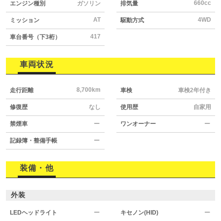
660cc
エンジン種別
ガソリン
排気量
AT
4WD
ミッション
駆動方式
417
車台番号（下3桁）
車両状況
8,700km
走行距離
車検
車検2年付き
修復歴
なし
使用歴
自家用
禁煙車
ー
ワンオーナー
ー
記録簿・整備手帳
ー
装備・他
外装
LEDヘッドライト
ー
キセノン(HID)
ー