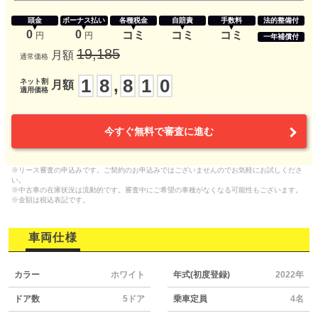
頭金
ボーナス払い
各種税金
自賠責
手数料
法的整備付
0
0
コミ
コミ
コミ
円
円
一年補償付
19,185
月額
通常価格
1
8
8
1
0
,
ネット割
月額
適用価格
今すぐ無料で審査に進む
※リース審査の申込みです。ご契約のお申込みではございませんのでお気軽にお試しくださ
い。
※中古車の在庫状況は流動的です。審査中にご希望の車種がなくなる可能性もございます。
※金額は税込表記です。
車両仕様
カラー
ホワイト
年式(初度登録)
2022年
ドア数
5ドア
乗車定員
4名