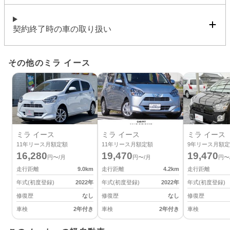
契約終了時の車の取り扱い
その他のミラ イース
ミラ イース
ミラ イース
ミラ イース
11
年リース月額定額
11
年リース月額定額
9
年リース月額定
16,280
19,470
19,470
円〜/月
円〜/月
円〜
走行距離
9.0
km
走行距離
4.2
km
走行距離
年式(初度登録)
2022
年
年式(初度登録)
2022
年
年式(初度登録)
修復歴
なし
修復歴
なし
修復歴
車検
2年付き
車検
2年付き
車検