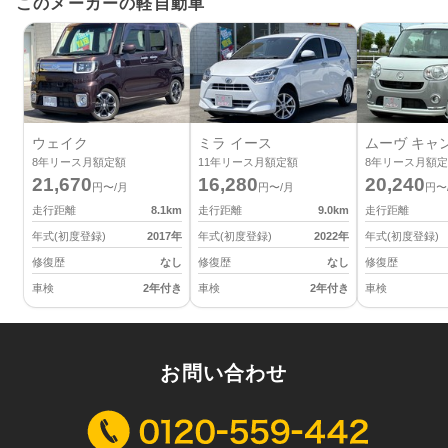
このメーカーの軽自動車
ウェイク
ミラ イース
ムーヴ キャ
8
年リース月額定額
11
年リース月額定額
8
年リース月額定
21,670
16,280
20,240
円〜/月
円〜/月
円〜
走行距離
8.1
km
走行距離
9.0
km
走行距離
年式(初度登録)
2017
年
年式(初度登録)
2022
年
年式(初度登録)
修復歴
なし
修復歴
なし
修復歴
車検
2年付き
車検
2年付き
車検
お問い合わせ