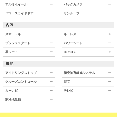
アルミホイール
ー
バックカメラ
ー
パワースライドドア
ー
サンルーフ
ー
内装
○
スマートキー
ー
キーレス
プッシュスタート
ー
パワーシート
ー
○
革シート
ー
エアコン
機能
アイドリングストップ
ー
衝突被害軽減システム
ー
ETC
クルーズコントロール
ー
ー
カーナビ
ー
テレビ
ー
寒冷地仕様
ー