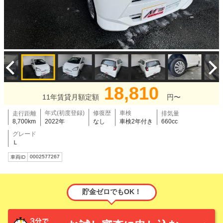
18,810
11年賃貸月額定額
円〜
年式(初度登録)
修復歴
車検
走行距離
排気量
8,700km
2022年
なし
車検2年付き
660cc
グレード
Ｌ
0002577267
車両ID
貯金ゼロでもOK！