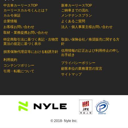
中古車カーリースTOP
新車カーリースTOP
カーリースカルモくんとは？
ご納車までの流れ
カルモ保証
メンテナンスプラン
企業情報
よくあるご質問
お客様お問い合わせ
法人・個人事業主様お問い合わせ
取材・業務提携お問い合わせ
特定商取引法に基づく表記・古物営
取扱い保険会社／推奨販売に関する方
業法の規定に基づく表示
針
信用情報の訂正および利用停止の申し
損害保険代理店等における勧誘方針
出手続き
利用規約
プライバシーポリシー
コンテンツポリシー
顧客本位の業務運営の宣言
引用・転載について
サイトマップ
© 2018- Nyle Inc.