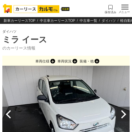
メニュー
保存済み
新車カーリースTOP
中古車カーリースTOP
中古車一覧
ダイハツ
軽自動
ダイハツ
ミラ イース
のカーリース情報
車両仕様
車両状況
装備・他