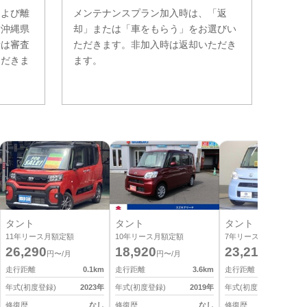
および離
メンテナンスプラン加入時は、「返
。沖縄県
却」または「車をもらう」をお選びい
費は審査
ただきます。非加入時は返却いただき
ただきま
ます。
タント
タント
タント
11
年リース月額定額
10
年リース月額定額
7
年リース月額定額
26,290
18,920
23,210
円〜/月
円〜/月
円〜/月
走行距離
0.1
km
走行距離
3.6
km
走行距離
5
年式(初度登録)
2023
年
年式(初度登録)
2019
年
年式(初度登録)
2
修復歴
なし
修復歴
なし
修復歴