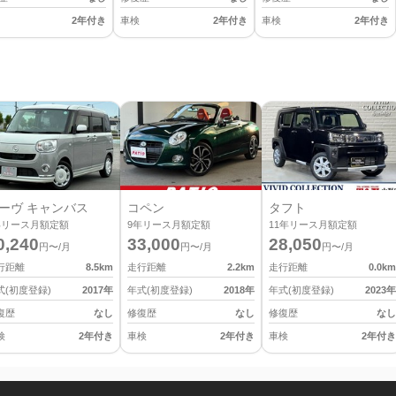
2年付き
車検
2年付き
車検
2年付き
ーヴ キャンバス
コペン
タフト
年リース月額定額
9
年リース月額定額
11
年リース月額定額
0,240
33,000
28,050
円〜/月
円〜/月
円〜/月
行距離
8.5
km
走行距離
2.2
km
走行距離
0.0
km
式(初度登録)
2017
年
年式(初度登録)
2018
年
年式(初度登録)
2023
年
復歴
なし
修復歴
なし
修復歴
なし
検
2年付き
車検
2年付き
車検
2年付き