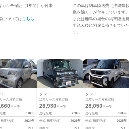
は
カルモ保証（1年間）
が付帯
この車は納車陸送費（沖縄県
。
島を除く）が付帯しています
容については
こちら
または離島の場合の納車陸送
申込み後に別途見積させてい
す。
ント
タント
タント
リース月額定額
11
年リース月額定額
11
年リース月額定額
,660
28,930
28,050
円〜/月
円〜/月
円〜/月
距離
0.0
km
走行距離
2.3
km
走行距離
0.0
km
(初度登録)
2024
年
年式(初度登録)
2023
年
年式(初度登録)
2025
年
歴
なし
修復歴
なし
修復歴
なし