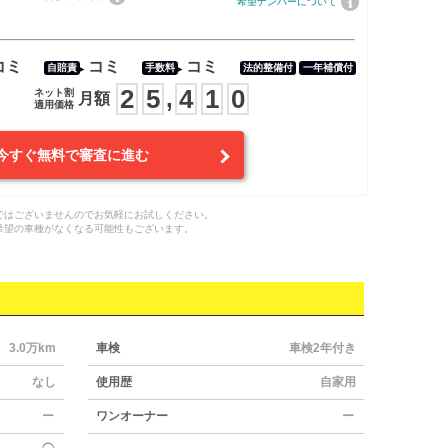
希望ナンバーについて
コミ
コミ
コミ
自賠責
手数料
法的整備付
一年補償付
2
5
4
1
0
,
ネット割
月額
適用価格
今すぐ無料で審査に進む
ではございませんのでお気軽にお試しください。
希望の車種がなくなる可能性もございます。
3.0万km
車検
車検2年付き
なし
使用歴
自家用
ー
ワンオーナー
ー