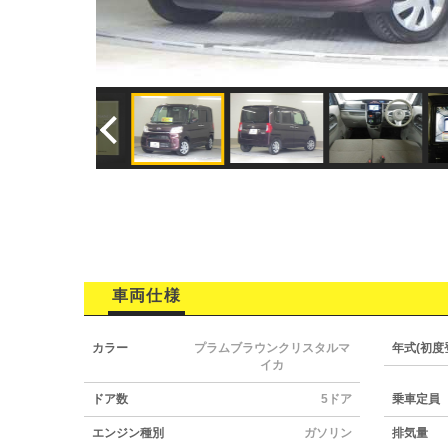
車両仕様
カラー
プラムブラウンクリスタルマ
年式(初度
イカ
ドア数
5ドア
乗車定員
エンジン種別
ガソリン
排気量