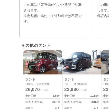
この車は法定整備が付いた状態で納車
この車
されます。
します
法定整備に当たって追加料金は不要で
保証内
す。
その他のタント
タント
タント
タ
11
年リース月額定額
7
年リース月額定額
11
年
26,070
23,980
22
円〜/月
円〜/月
走行距離
1.5
km
走行距離
10.8
km
走行
年式(初度登録)
2021
年
年式(初度登録)
2016
年
年式
修復歴
なし
修復歴
なし
修復