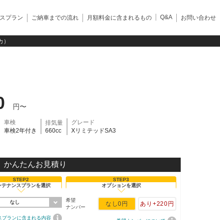
Q&A
スプラン
ご納車までの流れ
月額料金に含まれるもの
お問い合わせ
カ）
0
円〜
車検
グレード
排気量
車検2年付き
660cc
XリミテッドSA3
かんたんお見積り
STEP2
STEP3
ンテナンスプランを選択
オプションを選択
希望
なし
なし
0円
あり
+220円
ナンバー
スプランに含まれる内容