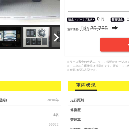
0
円
頭金・
ボーナス払い
各種税金
25,785
月額
通常価格
※リース審査の申込みです。ご契約のお申込み
※中古車の在庫状況は流動的です。審査中にご
※金額は税込表記です。
車両状況
登録)
2018年
走行距離
修復歴
4名
禁煙車
660cc