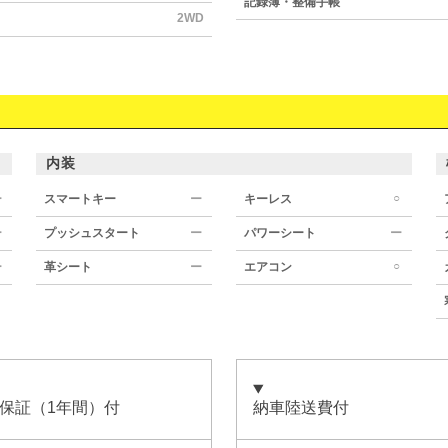
記録簿・整備手帳
2WD
内装
○
ー
スマートキー
ー
キーレス
ー
プッシュスタート
ー
パワーシート
ー
○
ー
革シート
ー
エアコン
保証（1年間）付
納車陸送費付