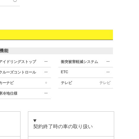
◯
機能
アイドリングストップ
ー
衝突被害軽減システム
ー
ETC
クルーズコントロール
ー
ー
○
カーナビ
テレビ
テレビ
寒冷地仕様
ー
契約終了時の車の取り扱い