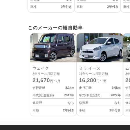
車検
2年付き
車検
2年付き
車検
このメーカーの軽自動車
ウェイク
ミラ イース
ム
8
年リース月額定額
11
年リース月額定額
8
21,670
16,280
2
円〜/月
円〜/月
走行距離
8.1
km
走行距離
9.0
km
走
年式(初度登録)
2017
年
年式(初度登録)
2022
年
年
修復歴
なし
修復歴
なし
修
車検
2年付き
車検
2年付き
車