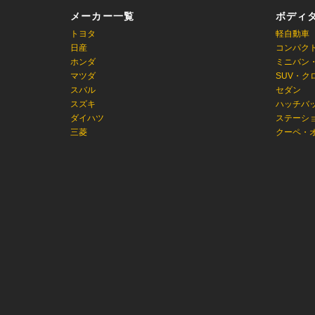
メーカー一覧
ボディ
トヨタ
軽自動車
日産
コンパク
ホンダ
ミニバン
マツダ
SUV・ク
スバル
セダン
スズキ
ハッチバ
ダイハツ
ステーシ
三菱
クーペ・