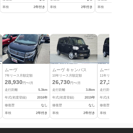
車検
2年付き
車検
2年付き
車検
2
ムーヴ
ムーヴ キャンバス
ムーヴ キャンバ
7
年リース月額定額
10
年リース月額定額
11
年リース月額定額
28,930
26,730
27,390
円〜/月
円〜/月
円〜/月
走行距離
5.3
km
走行距離
3.8
km
走行距離
年式(初度登録)
2016
年
年式(初度登録)
2019
年
年式(初度登録)
修復歴
なし
修復歴
なし
修復歴
車検
2年付き
車検
2年付き
車検