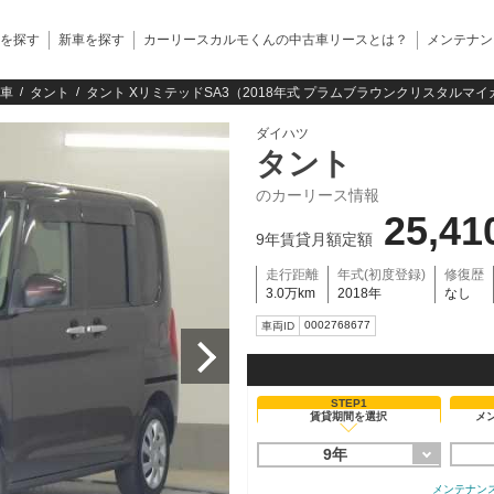
を探す
新車を探す
カーリースカルモくんの中古車リースとは？
メンテナン
車
タント
タント XリミテッドSA3（2018年式 プラムブラウンクリスタルマイ
ダイハツ
タント
のカーリース情報
25,41
9年賃貸月額定額
走行距離
年式(初度登録)
修復歴
3.0万km
2018年
なし
0002768677
車両ID
STEP1
賃貸期間を選択
メ
9年
メンテナン