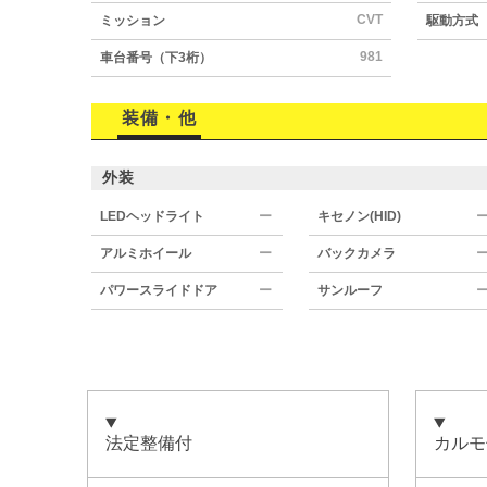
CVT
ミッション
駆動方式
981
車台番号（下3桁）
装備・他
外装
LEDヘッドライト
ー
キセノン(HID)
アルミホイール
ー
バックカメラ
パワースライドドア
ー
サンルーフ
法定整備付
カルモ