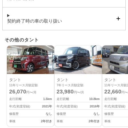
契約終了時の車の取り扱い
その他のタント
タント
タント
タント
11
年リース月額定額
7
年リース月額定額
11
年リース月額
26,070
23,980
22,660
円〜/月
円〜/月
円〜
走行距離
1.5
km
走行距離
10.8
km
走行距離
年式(初度登録)
2021
年
年式(初度登録)
2016
年
年式(初度登録)
修復歴
なし
修復歴
なし
修復歴
車検
2年付き
車検
2年付き
車検