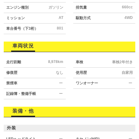
660cc
エンジン種別
ガソリン
排気量
AT
4WD
ミッション
駆動方式
801
車台番号（下3桁）
車両状況
8,978km
走行距離
車検
車検2年付き
修復歴
なし
使用歴
自家用
禁煙車
ー
ワンオーナー
ー
記録簿・整備手帳
ー
装備・他
外装
LEDヘッドライト
ー
キセノン(HID)
ー