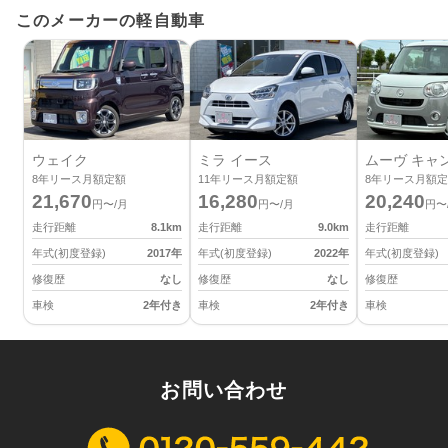
このメーカーの軽自動車
ウェイク
ミラ イース
ムーヴ キャ
8
年リース月額定額
11
年リース月額定額
8
年リース月額定
21,670
16,280
20,240
円〜/月
円〜/月
円〜
走行距離
8.1
km
走行距離
9.0
km
走行距離
年式(初度登録)
2017
年
年式(初度登録)
2022
年
年式(初度登録)
修復歴
なし
修復歴
なし
修復歴
車検
2年付き
車検
2年付き
車検
お問い合わせ