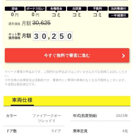
頭金
ボーナス払い
各種税金
自賠責
手数料
法的整備付
0
0
コミ
コミ
コミ
円
円
一年補償付
30,625
月額
通常価格
3
0
2
5
0
,
ネット割
月額
適用価格
今すぐ無料で審査に進む
※リース審査の申込みです。ご契約のお申込みではございませんのでお気軽にお試しくださ
い。
※中古車の在庫状況は流動的です。審査中にご希望の車種がなくなる可能性もございます。
※金額は税込表記です。
車両仕様
カラー
ファイアークオー
年式(初度登録)
2023年
ツレッドⅡ
ドア数
5ドア
乗車定員
4名