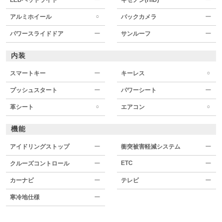
○
アルミホイール
バックカメラ
ー
パワースライドドア
ー
サンルーフ
ー
内装
○
スマートキー
ー
キーレス
プッシュスタート
ー
パワーシート
ー
○
○
革シート
エアコン
機能
アイドリングストップ
ー
衝突被害軽減システム
ー
ETC
クルーズコントロール
ー
ー
カーナビ
ー
テレビ
ー
寒冷地仕様
ー