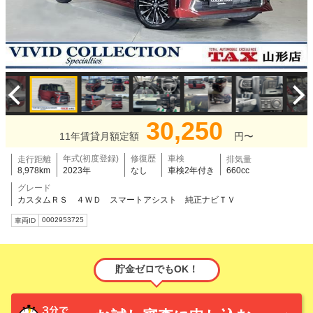
30,250
11年賃貸月額定額
円〜
年式(初度登録)
修復歴
車検
走行距離
排気量
8,978km
2023年
なし
車検2年付き
660cc
グレード
カスタムＲＳ ４ＷＤ スマートアシスト 純正ナビＴＶ
0002953725
車両ID
貯金ゼロでもOK！