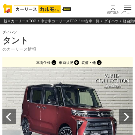
メニュー
保存済み
新車カーリースTOP
中古車カーリースTOP
中古車一覧
ダイハツ
軽自動
ダイハツ
タント
のカーリース情報
車両仕様
車両状況
装備・他