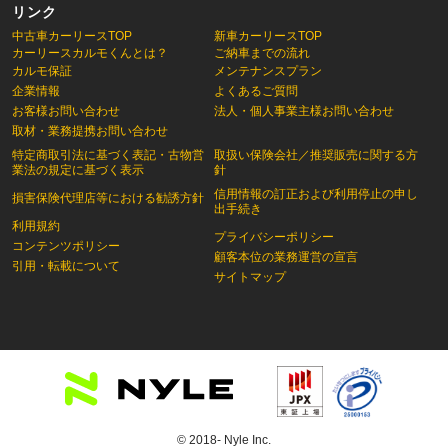
リンク
中古車カーリースTOP
新車カーリースTOP
カーリースカルモくんとは？
ご納車までの流れ
カルモ保証
メンテナンスプラン
企業情報
よくあるご質問
お客様お問い合わせ
法人・個人事業主様お問い合わせ
取材・業務提携お問い合わせ
特定商取引法に基づく表記・古物営
取扱い保険会社／推奨販売に関する方
業法の規定に基づく表示
針
信用情報の訂正および利用停止の申し
損害保険代理店等における勧誘方針
出手続き
利用規約
プライバシーポリシー
コンテンツポリシー
顧客本位の業務運営の宣言
引用・転載について
サイトマップ
© 2018- Nyle Inc.