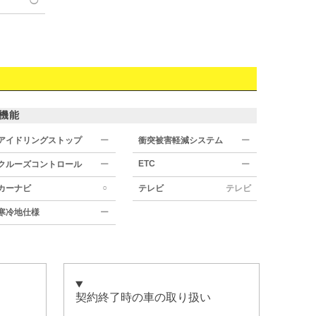
◯
機能
アイドリングストップ
ー
衝突被害軽減システム
ー
ETC
クルーズコントロール
ー
ー
○
カーナビ
テレビ
テレビ
寒冷地仕様
ー
契約終了時の車の取り扱い