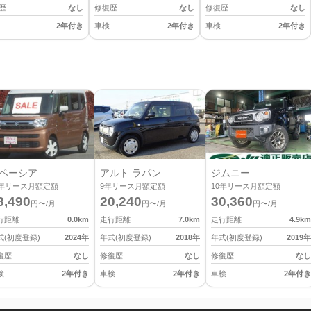
歴
なし
修復歴
なし
修復歴
なし
2年付き
車検
2年付き
車検
2年付き
ペーシア
アルト ラパン
ジムニー
年リース月額定額
9
年リース月額定額
10
年リース月額定額
8,490
20,240
30,360
円〜/月
円〜/月
円〜/月
行距離
0.0
km
走行距離
7.0
km
走行距離
4.9
km
式(初度登録)
2024
年
年式(初度登録)
2018
年
年式(初度登録)
2019
年
復歴
なし
修復歴
なし
修復歴
なし
検
2年付き
車検
2年付き
車検
2年付き