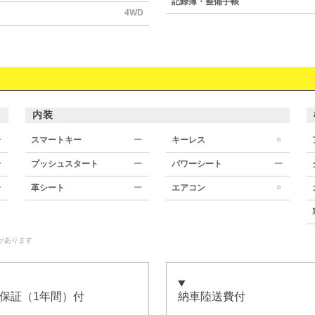
記録簿・整備手帳
4WD
内装
○
ー
スマートキー
ー
キーレス
ー
プッシュスタート
ー
パワーシート
ー
○
ー
革シート
ー
エアコン
があります
保証（1年間）付
納車陸送費付