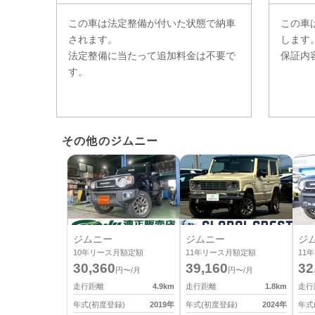
この車は法定整備が付いた状態で納車
この車
されます。
します
法定整備に当たって追加料金は不要で
保証内
す。
その他のジムニー
ジムニー
ジムニー
ジ
10
年リース月額定額
11
年リース月額定額
11
年
30,360
39,160
32
円〜/月
円〜/月
走行距離
4.9
km
走行距離
1.8
km
走行
年式(初度登録)
2019
年
年式(初度登録)
2024
年
年式