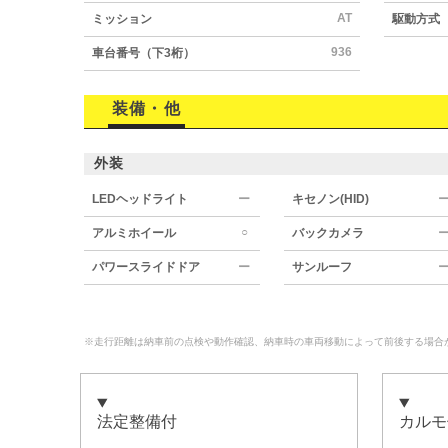
AT
ミッション
駆動方式
936
車台番号（下3桁）
装備・他
外装
LEDヘッドライト
ー
キセノン(HID)
○
アルミホイール
バックカメラ
パワースライドドア
ー
サンルーフ
※走行距離は納車前の点検や動作確認、納車時の車両移動によって前後する場合
法定整備付
カルモ