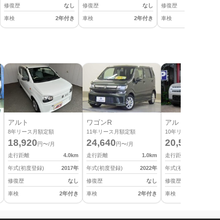
修復歴
なし
修復歴
なし
修復歴
車検
2年付き
車検
2年付き
車検
2
アルト
ワゴンR
アルト ラパン
8
年リース月額定額
11
年リース月額定額
10
年リース月額定額
18,920
24,640
20,570
円〜/月
円〜/月
円〜/月
走行距離
4.0
km
走行距離
1.0
km
走行距離
年式(初度登録)
2017
年
年式(初度登録)
2022
年
年式(初度登録)
修復歴
なし
修復歴
なし
修復歴
車検
2年付き
車検
2年付き
車検