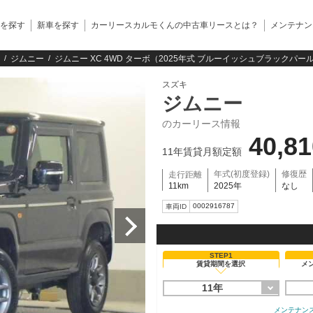
を探す
新車を探す
カーリースカルモくんの中古車リースとは？
メンテナン
ジムニー
ジムニー XC 4WD ターボ（2025年式 ブルーイッシュブラックパー
スズキ
ジムニー
のカーリース情報
40,8
11年賃貸月額定額
年式(初度登録)
修復歴
走行距離
11km
2025年
なし
0002916787
車両ID
STEP1
賃貸期間を選択
メ
11年
メンテナン