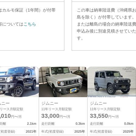
は
カルモ保証（1年間）
が付帯
この車は納車陸送費（沖縄県
。
島を除く）が付帯しています
容については
こちら
または離島の場合の納車陸送
申込み後に別途見積させてい
す。
ムニー
ジムニー
ジムニー
リース月額定額
11
年リース月額定額
11
年リース月額定額
,010
33,000
33,550
円〜/月
円〜/月
円〜/月
距離
2.1
km
走行距離
0.3
km
走行距離
0.0
km
(初度登録)
2021
年
年式(初度登録)
2025
年
年式(初度登録)
2025
年