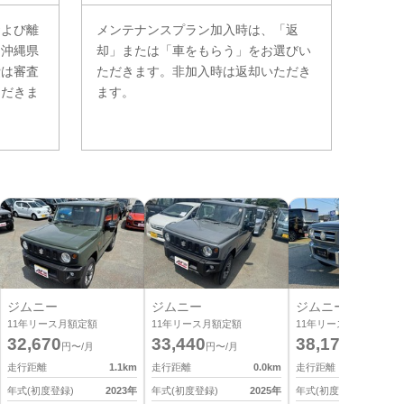
および離
メンテナンスプラン加入時は、「返
。沖縄県
却」または「車をもらう」をお選びい
費は審査
ただきます。非加入時は返却いただき
ただきま
ます。
ジムニー
ジムニー
ジムニー
11
年リース月額定額
11
年リース月額定額
11
年リース月額定額
32,670
33,440
38,170
円〜/月
円〜/月
円〜/月
走行距離
1.1
km
走行距離
0.0
km
走行距離
0
年式(初度登録)
2023
年
年式(初度登録)
2025
年
年式(初度登録)
2