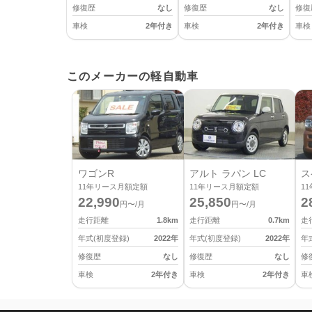
修復歴
なし
修復歴
なし
修復
車検
2年付き
車検
2年付き
車検
このメーカーの軽自動車
ワゴンR
アルト ラパン LC
ス
11
年リース月額定額
11
年リース月額定額
11
22,990
25,850
2
円〜/月
円〜/月
走行距離
1.8
km
走行距離
0.7
km
走
年式(初度登録)
2022
年
年式(初度登録)
2022
年
年
修復歴
なし
修復歴
なし
修
車検
2年付き
車検
2年付き
車