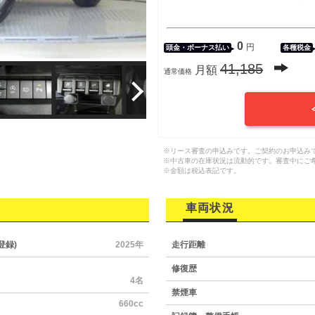
0
円
頭金・
ボーナス払い
各種税金
41,185
月額
通常価格
※リース審査の申込みです。ご契約のお申込み
※中古車の在庫状況は流動的です。審査中にご
※金額は税込表記です。
車両状況
登録)
2025年
走行距離
修復歴
4名
禁煙車
660cc