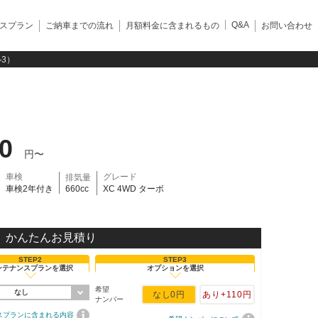
Q&A
スプラン
ご納車までの流れ
月額料金に含まれるもの
お問い合わせ
ル3）
10
円〜
車検
グレード
排気量
車検2年付き
660cc
XC 4WD ターボ
かんたんお見積り
STEP2
STEP3
ンテナンスプランを選択
オプションを選択
希望
なし
なし
0円
あり
+110円
ナンバー
スプランに含まれる内容