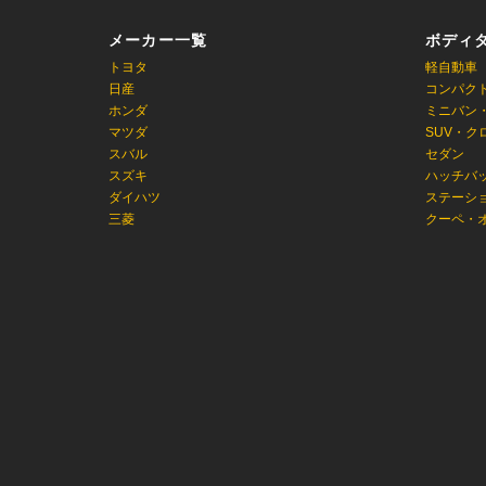
メーカー一覧
ボディ
トヨタ
軽自動車
日産
コンパク
ホンダ
ミニバン
マツダ
SUV・ク
スバル
セダン
スズキ
ハッチバ
ダイハツ
ステーシ
三菱
クーペ・