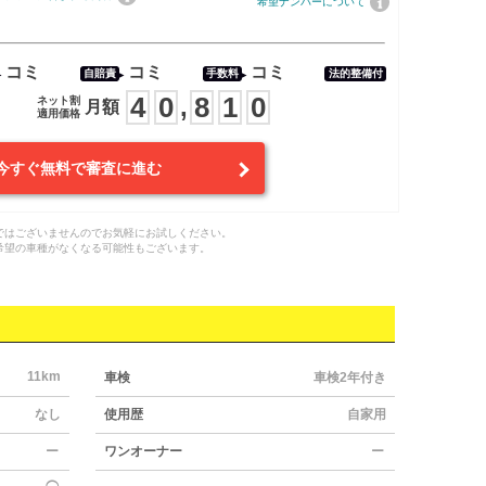
希望ナンバーについて
コミ
コミ
コミ
自賠責
手数料
法的整備付
4
0
8
1
0
,
ネット割
月額
適用価格
今すぐ無料で審査に進む
ではございませんのでお気軽にお試しください。
希望の車種がなくなる可能性もございます。
11km
車検
車検2年付き
なし
使用歴
自家用
ー
ワンオーナー
ー