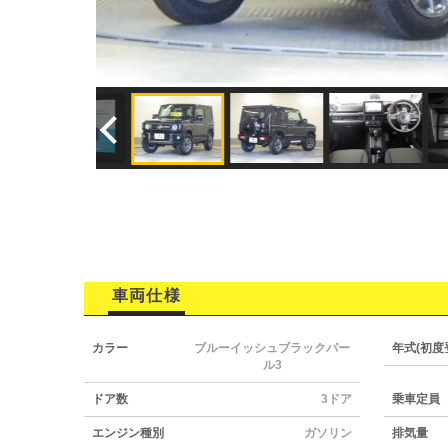
車両仕様
カラー
ブルーイッシュブラックパー
年式(初度
ル3
ドア数
3ドア
乗車定員
エンジン種別
ガソリン
排気量