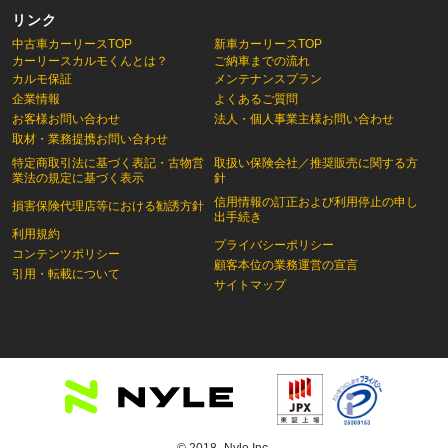
リンク
中古車カーリースTOP
新車カーリースTOP
カーリースカルモくんとは？
ご納車までの流れ
カルモ保証
メンテナンスプラン
企業情報
よくあるご質問
お客様お問い合わせ
法人・個人事業主様お問い合わせ
取材・業務提携お問い合わせ
特定商取引法に基づく表記・古物営
取扱い保険会社／推奨販売に関する方
業法の規定に基づく表示
針
信用情報の訂正および利用停止の申し
損害保険代理店等における勧誘方針
出手続き
利用規約
プライバシーポリシー
コンテンツポリシー
顧客本位の業務運営の宣言
引用・転載について
サイトマップ
© 2018- Nyle Inc.