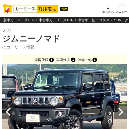
メニュー
保存済み
新車カーリースTOP
中古車カーリースTOP
中古車一覧
スズキ
SUV・
スズキ
ジムニーノマド
のカーリース情報
車両仕様
車両状況
装備・他