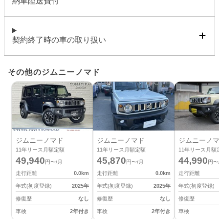
納車陸送費付
契約終了時の車の取り扱い
その他のジムニーノマド
ジムニーノマド
ジムニーノマド
ジムニーノ
11
年リース月額定額
11
年リース月額定額
11
年リース月額
49,940
45,870
44,990
円〜/月
円〜/月
円〜
走行距離
0.0
km
走行距離
0.0
km
走行距離
年式(初度登録)
2025
年
年式(初度登録)
2025
年
年式(初度登録)
修復歴
なし
修復歴
なし
修復歴
車検
2年付き
車検
2年付き
車検