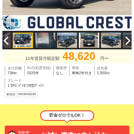
48,620
11年賃貸月額定額
円〜
年式(初度登録)
修復歴
車検
走行距離
排気量
73km
2025年
なし
車検2年付き
1,500cc
グレード
1.5FC ﾊﾟｲｵﾆｱ9型ﾃﾞｨｽﾌ
0003046248
車両ID
貯金ゼロでもOK！