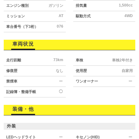
1,500cc
エンジン種別
ガソリン
排気量
AT
4WD
ミッション
駆動方式
076
車台番号（下3桁）
車両状況
73km
走行距離
車検
車検2年付き
修復歴
なし
使用歴
自家用
禁煙車
ー
ワンオーナー
ー
◯
記録簿・整備手帳
装備・他
外装
LEDヘッドライト
ー
キセノン(HID)
ー