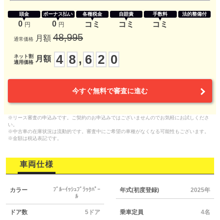
頭金
ボーナス払い
各種税金
自賠責
手数料
法的整備付
0
0
コミ
コミ
コミ
円
円
48,995
月額
通常価格
4
8
6
2
0
,
ネット割
月額
適用価格
今すぐ無料で審査に進む
※リース審査の申込みです。ご契約のお申込みではございませんのでお気軽にお試しくださ
い。
※中古車の在庫状況は流動的です。審査中にご希望の車種がなくなる可能性もございます。
※金額は税込表記です。
車両仕様
ﾌﾞﾙｰｲｯｼｭﾌﾞﾗｯｸﾊﾟｰ
カラー
年式(初度登録)
2025年
ﾙ
ドア数
5ドア
乗車定員
4名