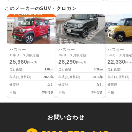
このメーカーのSUV・クロカン
ハスラー
ハスラー
ハスラー
11
年リース月額定額
7
年リース月額定額
8
年リース月額定
25,960
26,290
22,330
円〜/月
円〜/月
円〜
走行距離
1.6
km
走行距離
6.3
km
走行距離
年式(初度登録)
2020
年
年式(初度登録)
2016
年
年式(初度登録)
修復歴
なし
修復歴
なし
修復歴
車検
2年付き
車検
2年付き
車検
お問い合わせ