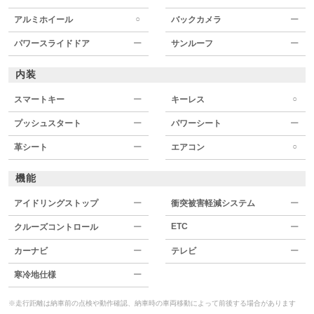
○
アルミホイール
バックカメラ
ー
パワースライドドア
ー
サンルーフ
ー
内装
○
スマートキー
ー
キーレス
プッシュスタート
ー
パワーシート
ー
○
革シート
ー
エアコン
機能
アイドリングストップ
ー
衝突被害軽減システム
ー
ETC
クルーズコントロール
ー
ー
カーナビ
ー
テレビ
ー
寒冷地仕様
ー
※走行距離は納車前の点検や動作確認、納車時の車両移動によって前後する場合があります