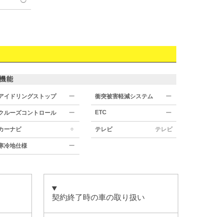
◯
機能
アイドリングストップ
ー
衝突被害軽減システム
ー
ETC
クルーズコントロール
ー
ー
○
カーナビ
テレビ
テレビ
寒冷地仕様
ー
契約終了時の車の取り扱い