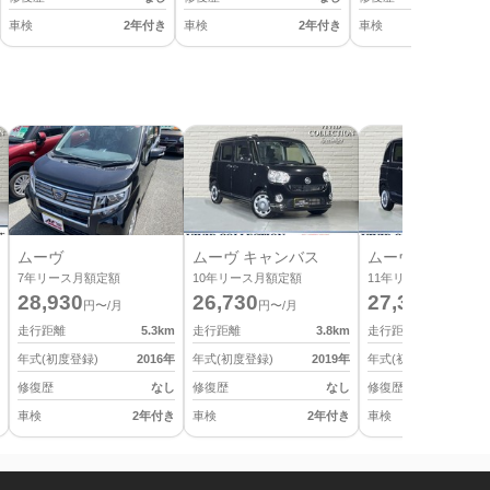
車検
2年付き
車検
2年付き
車検
2
ムーヴ
ムーヴ キャンバス
ムーヴ キャンバ
7
年リース月額定額
10
年リース月額定額
11
年リース月額定額
28,930
26,730
27,390
円〜/月
円〜/月
円〜/月
走行距離
5.3
km
走行距離
3.8
km
走行距離
年式(初度登録)
2016
年
年式(初度登録)
2019
年
年式(初度登録)
修復歴
なし
修復歴
なし
修復歴
車検
2年付き
車検
2年付き
車検