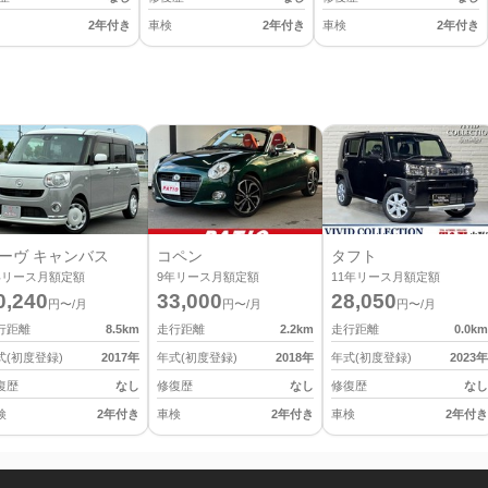
2年付き
車検
2年付き
車検
2年付き
ーヴ キャンバス
コペン
タフト
年リース月額定額
9
年リース月額定額
11
年リース月額定額
0,240
33,000
28,050
円〜/月
円〜/月
円〜/月
行距離
8.5
km
走行距離
2.2
km
走行距離
0.0
km
式(初度登録)
2017
年
年式(初度登録)
2018
年
年式(初度登録)
2023
年
復歴
なし
修復歴
なし
修復歴
なし
検
2年付き
車検
2年付き
車検
2年付き