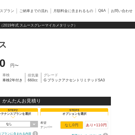
Q&A
スプラン
ご納車までの流れ
月額料金に含まれるもの
お問い合わせ
3（2019年式 スムースグレーマイカメタリック）
ス
40
円〜
車検
グレード
排気量
車検2年付き
660cc
G ブラックアクセントリミテッドSA3
かんたんお見積り
STEP2
STEP3
ンテナンスプランを選択
オプションを選択
希望
なし
なし
0円
あり
+110円
ナンバー
スプランに含まれる内容