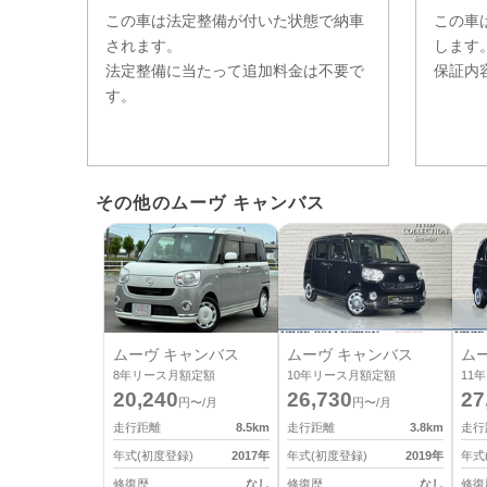
この車は法定整備が付いた状態で納車
この車
されます。
します
法定整備に当たって追加料金は不要で
保証内
す。
その他のムーヴ キャンバス
ムーヴ キャンバス
ムーヴ キャンバス
ム
8
年リース月額定額
10
年リース月額定額
11
年
20,240
26,730
27
円〜/月
円〜/月
走行距離
8.5
km
走行距離
3.8
km
走行
年式(初度登録)
2017
年
年式(初度登録)
2019
年
年式
修復歴
なし
修復歴
なし
修復