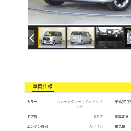
車両仕様
カラー
スムースグレーマイカメタリ
年式(初度
ック
ドア数
5ドア
乗車定員
エンジン種別
ガソリン
排気量