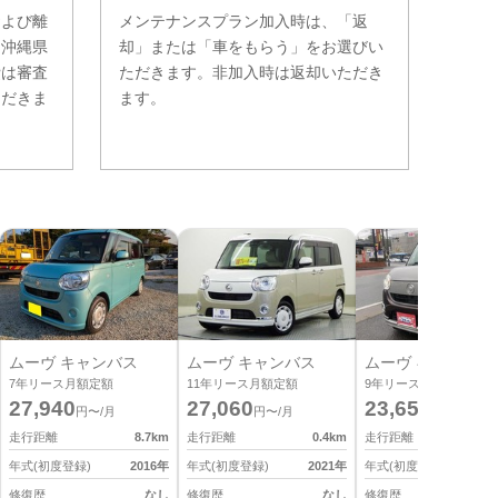
および離
メンテナンスプラン加入時は、「返
。沖縄県
却」または「車をもらう」をお選びい
費は審査
ただきます。非加入時は返却いただき
ただきま
ます。
ムーヴ キャンバス
ムーヴ キャンバス
ムーヴ キャンバス
7
年リース月額定額
11
年リース月額定額
9
年リース月額定額
27,940
27,060
23,650
円〜/月
円〜/月
円〜/月
走行距離
8.7
km
走行距離
0.4
km
走行距離
6
年式(初度登録)
2016
年
年式(初度登録)
2021
年
年式(初度登録)
2
修復歴
なし
修復歴
なし
修復歴