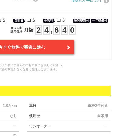
希望ナンバーについて
コミ
コミ
コミ
自賠責
手数料
法的整備付
一年補償付
2
4
6
4
0
,
ネット割
月額
適用価格
今すぐ無料で審査に進む
ではございませんのでお気軽にお試しください。
希望の車種がなくなる可能性もございます。
1.8万km
車検
車検2年付き
なし
使用歴
自家用
ー
ワンオーナー
ー