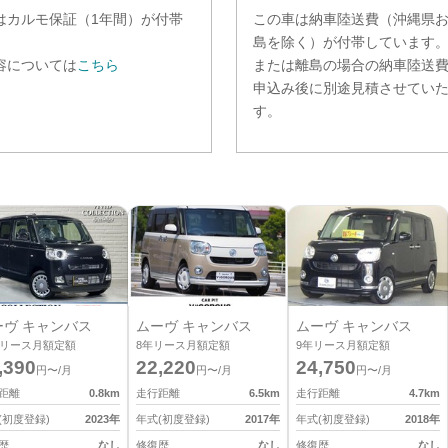
は
カルモ保証（1年間）
が付帯
この車は納車陸送費（沖縄県
。
島を除く）が付帯しています
容については
こちら
または離島の場合の納車陸送
申込み後に別途見積させてい
す。
ーヴ キャンバス
ムーヴ キャンバス
ムーヴ キャンバス
リース月額定額
8
年リース月額定額
9
年リース月額定額
,390
22,220
24,750
円〜/月
円〜/月
円〜/月
距離
0.8
km
走行距離
6.5
km
走行距離
4.7
km
(初度登録)
2023
年
年式(初度登録)
2017
年
年式(初度登録)
2018
年
歴
なし
修復歴
なし
修復歴
なし