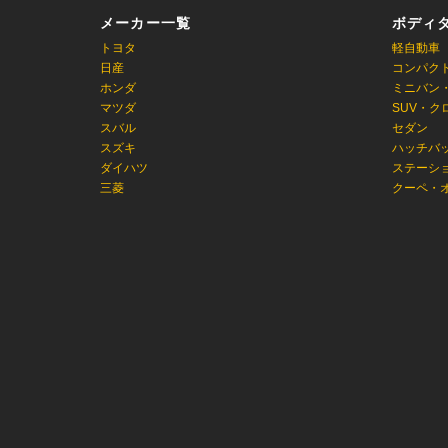
メーカー一覧
ボディ
トヨタ
軽自動車
日産
コンパク
ホンダ
ミニバン
マツダ
SUV・ク
スバル
セダン
スズキ
ハッチバ
ダイハツ
ステーシ
三菱
クーペ・