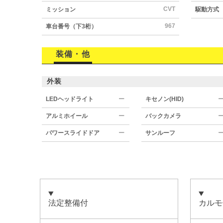
CVT
ミッション
駆動方式
967
車台番号（下3桁）
装備・他
外装
LEDヘッドライト
ー
キセノン(HID)
アルミホイール
ー
バックカメラ
パワースライドドア
ー
サンルーフ
法定整備付
カルモ