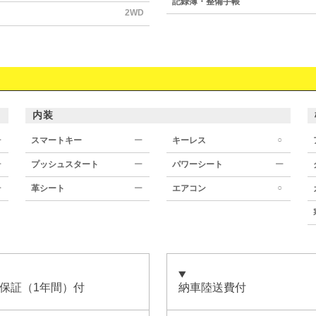
記録簿・整備手帳
2WD
内装
○
ー
スマートキー
ー
キーレス
ー
プッシュスタート
ー
パワーシート
ー
○
ー
革シート
ー
エアコン
保証（1年間）付
納車陸送費付