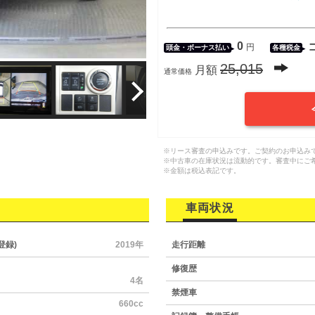
0
円
頭金・
ボーナス払い
各種税金
25,015
月額
通常価格
※リース審査の申込みです。ご契約のお申込み
※中古車の在庫状況は流動的です。審査中にご
※金額は税込表記です。
車両状況
登録)
2019年
走行距離
修復歴
4名
禁煙車
660cc