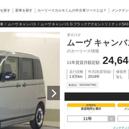
を探す
新車を探す
カーリースカルモくんの中古車リースとは？
メンテナン
車
ムーヴ キャンバス
ムーヴ キャンバス G ブラックアクセントリミテッドSA
ダイハツ
ムーヴ キャンバ
のカーリース情報
24,6
11年賃貸月額定額
走行距離
年式(初度登録)
修復歴
1.8万km
2019年
なし
0003067981
車両ID
STEP1
賃貸期間を選択
メ
11年
メンテナン