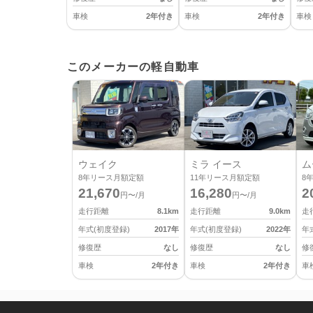
車検
2年付き
車検
2年付き
車検
このメーカーの軽自動車
ウェイク
ミラ イース
ム
8
年リース月額定額
11
年リース月額定額
8
21,670
16,280
2
円〜/月
円〜/月
走行距離
8.1
km
走行距離
9.0
km
走
年式(初度登録)
2017
年
年式(初度登録)
2022
年
年
修復歴
なし
修復歴
なし
修
車検
2年付き
車検
2年付き
車