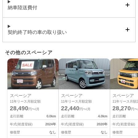
納車陸送費付
契約終了時の車の取り扱い
その他のスペーシア
スペーシア
スペーシア
スペーシア
11
年リース月額定額
11
年リース月額定額
11
年リース月額
28,490
22,440
28,270
円〜/月
円〜/月
円〜
走行距離
0.0
km
走行距離
4.0
km
走行距離
年式(初度登録)
2024
年
年式(初度登録)
2020
年
年式(初度登録)
修復歴
なし
修復歴
なし
修復歴