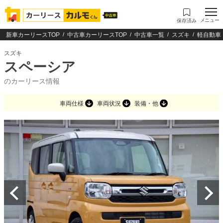
メニュー
保存済み
新車カーリースTOP
中古車カーリースTOP
中古車一覧
スズキ
軽自動車
スズキ
スペーシア
のカーリース情報
車両仕様
車両状況
装備・他