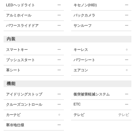
LEDヘッドライト
ー
キセノン(HID)
ー
アルミホイール
ー
バックカメラ
ー
パワースライドドア
ー
サンルーフ
ー
内装
○
スマートキー
ー
キーレス
プッシュスタート
ー
パワーシート
ー
○
革シート
ー
エアコン
機能
アイドリングストップ
ー
衝突被害軽減システム
ー
ETC
クルーズコントロール
ー
ー
○
カーナビ
テレビ
テレビ
寒冷地仕様
ー