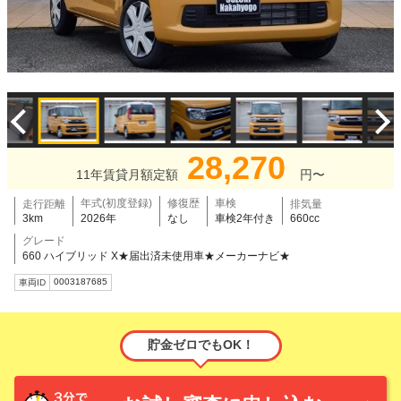
28,270
11年賃貸月額定額
円〜
年式(初度登録)
修復歴
車検
走行距離
排気量
3km
2026年
なし
車検2年付き
660cc
グレード
660 ハイブリッド X★届出済未使用車★メーカーナビ★
0003187685
車両ID
貯金ゼロでもOK！