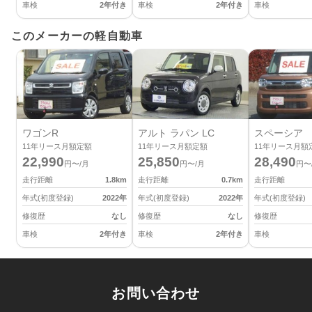
車検
2年付き
車検
2年付き
車検
このメーカーの軽自動車
ワゴンR
アルト ラパン LC
スペーシア
11
年リース月額定額
11
年リース月額定額
11
年リース月額
22,990
25,850
28,490
円〜/月
円〜/月
円〜
走行距離
1.8
km
走行距離
0.7
km
走行距離
年式(初度登録)
2022
年
年式(初度登録)
2022
年
年式(初度登録)
修復歴
なし
修復歴
なし
修復歴
車検
2年付き
車検
2年付き
車検
お問い合わせ