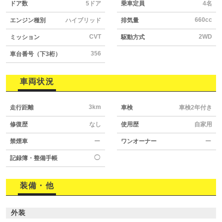
ドア数
5ドア
乗車定員
4名
660cc
エンジン種別
ハイブリッド
排気量
CVT
2WD
ミッション
駆動方式
356
車台番号（下3桁）
車両状況
3km
走行距離
車検
車検2年付き
修復歴
なし
使用歴
自家用
禁煙車
ー
ワンオーナー
ー
◯
記録簿・整備手帳
装備・他
外装