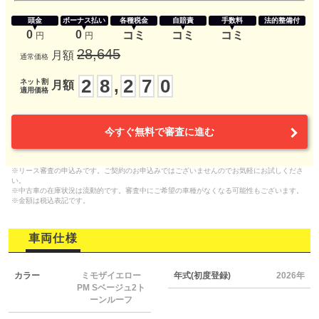
頭金
ボーナス払い
各種税金
自賠責
手数料
法的整備付
0
0
コミ
コミ
コミ
円
円
28,645
月額
通常価格
2
8
2
7
0
,
ネット割
月額
適用価格
今すぐ無料で審査に進む
※リース審査の申込みです。ご契約のお申込みではございませんのでお気軽にお試しくださ
い。
※中古車の在庫状況は流動的です。審査中にご希望の車種がなくなる可能性もございます。
※金額は税込表記です。
車両仕様
カラー
ミモザイエロー
年式(初度登録)
2026年
PM Sベージュ2ト
ーンルーフ