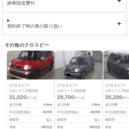
納車陸送費付
契約終了時の車の取り扱い
その他のクロスビー
クロスビー
クロスビー
クロスビー
11
年リース月額定額
11
年リース月額定額
11
年リース月額
31,020
29,700
35,200
円〜/月
円〜/月
円〜
走行距離
4.4
km
走行距離
2.9
km
走行距離
年式(初度登録)
2021
年
年式(初度登録)
2023
年
年式(初度登録)
修復歴
なし
修復歴
なし
修復歴
車検
2年付き
車検
2年付き
車検