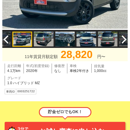
28,820
11年賃貸月額定額
円〜
走行距離
年式(初度登録)
修復歴
車検
排気量
4.1万km
2020年
なし
車検2年付き
1,000cc
グレード
1.0 ハイブリッド MZ
0003251722
車両ID
貯金ゼロでもOK！