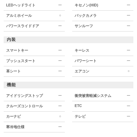
LEDヘッドライト
ー
キセノン(HID)
ー
○
アルミホイール
バックカメラ
ー
パワースライドドア
ー
サンルーフ
ー
内装
スマートキー
ー
キーレス
ー
プッシュスタート
ー
パワーシート
ー
○
革シート
ー
エアコン
機能
アイドリングストップ
ー
衝突被害軽減システム
ー
ETC
クルーズコントロール
ー
ー
○
カーナビ
テレビ
ー
寒冷地仕様
ー