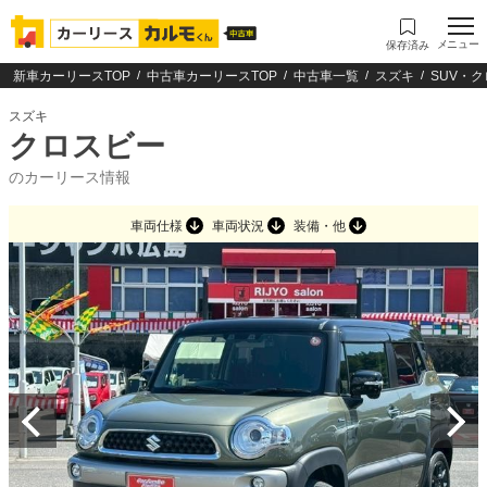
メニュー
保存済み
新車カーリースTOP
中古車カーリースTOP
中古車一覧
スズキ
SUV・
スズキ
クロスビー
のカーリース情報
車両仕様
車両状況
装備・他