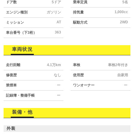
ドア数
5ドア
乗車定員
5名
1,000cc
エンジン種別
ガソリン
排気量
AT
2WD
ミッション
駆動方式
363
車台番号（下3桁）
車両状況
走行距離
4.1万km
車検
車検2年付き
修復歴
なし
使用歴
自家用
禁煙車
ー
ワンオーナー
ー
記録簿・整備手帳
ー
装備・他
外装