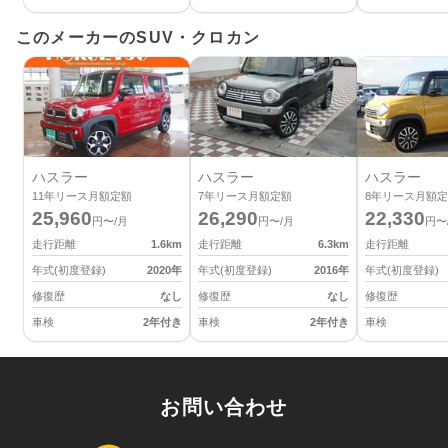
このメーカーのSUV・クロカン
ハスラー
ハスラー
ハスラー
11
年リース月額定額
7
年リース月額定額
8
年リース月額定
25,960
26,290
22,330
円〜/月
円〜/月
円〜
走行距離
1.6
km
走行距離
6.3
km
走行距離
年式(初度登録)
2020
年
年式(初度登録)
2016
年
年式(初度登録)
修復歴
なし
修復歴
なし
修復歴
車検
2年付き
車検
2年付き
車検
お問い合わせ