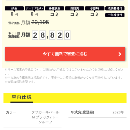
頭金
ボーナス払い
各種税金
自賠責
手数料
法的整備付
0
0
コミ
コミ
コミ
円
円
一年補償付
29,195
月額
通常価格
2
8
8
2
0
,
ネット割
月額
適用価格
今すぐ無料で審査に進む
※リース審査の申込みです。ご契約のお申込みではございませんのでお気軽にお試しくださ
い。
※中古車の在庫状況は流動的です。審査中にご希望の車種がなくなる可能性もございます。
※金額は税込表記です。
車両仕様
カラー
タフカーキパール
年式(初度登録)
2020年
M ブラック2トー
ンルーフ