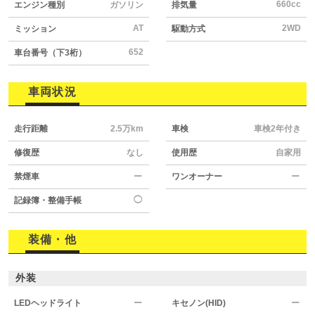
660cc
エンジン種別
ガソリン
排気量
AT
2WD
ミッション
駆動方式
652
車台番号（下3桁）
車両状況
走行距離
2.5万km
車検
車検2年付き
修復歴
なし
使用歴
自家用
禁煙車
ー
ワンオーナー
ー
◯
記録簿・整備手帳
装備・他
外装
LEDヘッドライト
ー
キセノン(HID)
ー