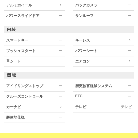
○
アルミホイール
バックカメラ
ー
パワースライドドア
ー
サンルーフ
ー
内装
○
スマートキー
ー
キーレス
プッシュスタート
ー
パワーシート
ー
○
革シート
ー
エアコン
機能
アイドリングストップ
ー
衝突被害軽減システム
ー
ETC
クルーズコントロール
ー
ー
○
カーナビ
テレビ
テレビ
寒冷地仕様
ー