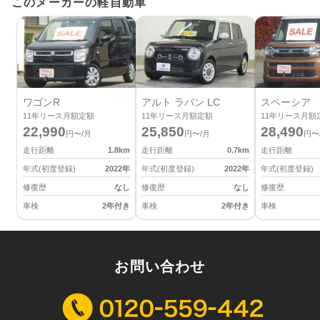
このメーカーの軽自動車
ワゴンR
アルト ラパン LC
スペーシア
11
年リース月額定額
11
年リース月額定額
11
年リース月額
22,990
25,850
28,490
円〜/月
円〜/月
円〜
走行距離
1.8
km
走行距離
0.7
km
走行距離
年式(初度登録)
2022
年
年式(初度登録)
2022
年
年式(初度登録)
修復歴
なし
修復歴
なし
修復歴
車検
2年付き
車検
2年付き
車検
お問い合わせ