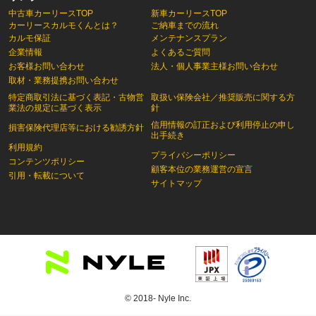
中古車カーリースTOP
新車カーリースTOP
カーリースカルモくんとは？
ご納車までの流れ
カルモ保証
メンテナンスプラン
企業情報
よくあるご質問
お客様お問い合わせ
法人・個人事業主様お問い合わせ
取材・業務提携お問い合わせ
特定商取引法に基づく表記・古物営
取扱い保険会社／推奨販売に関する方
業法の規定に基づく表示
針
信用情報の訂正および利用停止の申し
損害保険代理店等における勧誘方針
出手続き
利用規約
プライバシーポリシー
コンテンツポリシー
顧客本位の業務運営の宣言
引用・転載について
サイトマップ
© 2018- Nyle Inc.