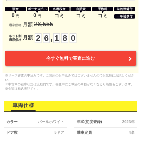
頭金
ボーナス払い
各種税金
自賠責
手数料
法的整備付
0
0
コミ
コミ
コミ
円
円
一年補償付
26,555
月額
通常価格
2
6
1
8
0
,
ネット割
月額
適用価格
今すぐ無料で審査に進む
※リース審査の申込みです。ご契約のお申込みではございませんのでお気軽にお試しくださ
い。
※中古車の在庫状況は流動的です。審査中にご希望の車種がなくなる可能性もございます。
※金額は税込表記です。
車両仕様
カラー
パールホワイト
年式(初度登録)
2023年
ドア数
5ドア
乗車定員
4名