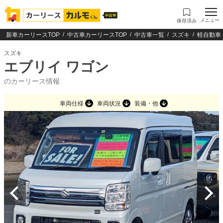
メニュー
保存済み
新車カーリースTOP
中古車カーリースTOP
中古車一覧
スズキ
軽自動車
スズキ
エブリイ ワゴン
のカーリース情報
車両仕様
車両状況
装備・他