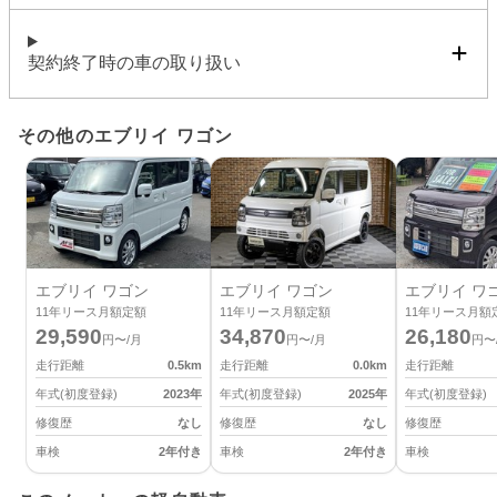
契約終了時の車の取り扱い
その他のエブリイ ワゴン
エブリイ ワゴン
エブリイ ワゴン
エブリイ ワ
11
年リース月額定額
11
年リース月額定額
11
年リース月額
29,590
34,870
26,180
円〜/月
円〜/月
円〜
走行距離
0.5
km
走行距離
0.0
km
走行距離
年式(初度登録)
2023
年
年式(初度登録)
2025
年
年式(初度登録)
修復歴
なし
修復歴
なし
修復歴
車検
2年付き
車検
2年付き
車検