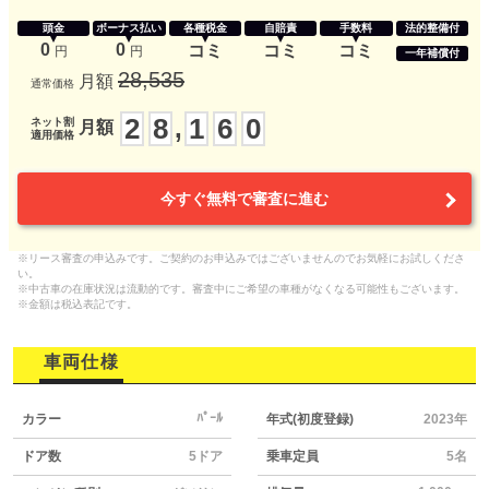
頭金
ボーナス払い
各種税金
自賠責
手数料
法的整備付
0
0
コミ
コミ
コミ
円
円
一年補償付
28,535
月額
通常価格
2
8
1
6
0
,
ネット割
月額
適用価格
今すぐ無料で審査に進む
※リース審査の申込みです。ご契約のお申込みではございませんのでお気軽にお試しくださ
い。
※中古車の在庫状況は流動的です。審査中にご希望の車種がなくなる可能性もございます。
※金額は税込表記です。
車両仕様
ﾊﾟｰﾙ
カラー
年式(初度登録)
2023年
ドア数
5ドア
乗車定員
5名