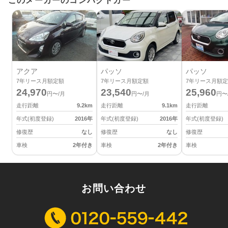
このメーカーのコンパクトカー
アクア
パッソ
パッソ
7
年リース月額定額
7
年リース月額定額
7
年リース月額定
24,970
23,540
25,960
円〜/月
円〜/月
円〜
走行距離
9.2
km
走行距離
9.1
km
走行距離
年式(初度登録)
2016
年
年式(初度登録)
2016
年
年式(初度登録)
修復歴
なし
修復歴
なし
修復歴
車検
2年付き
車検
2年付き
車検
お問い合わせ