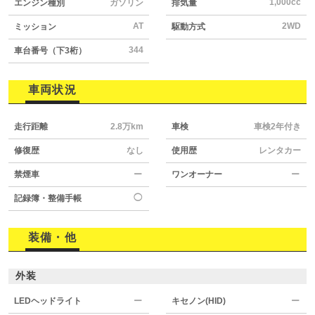
1,000cc
エンジン種別
ガソリン
排気量
AT
2WD
ミッション
駆動方式
344
車台番号（下3桁）
車両状況
走行距離
2.8万km
車検
車検2年付き
修復歴
なし
使用歴
レンタカー
禁煙車
ー
ワンオーナー
ー
◯
記録簿・整備手帳
装備・他
外装
LEDヘッドライト
ー
キセノン(HID)
ー