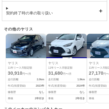
契約終了時の車の取り扱い
その他のヤリス
ヤリス
ヤリス
ヤリス
11
年リース月額定額
11
年リース月額定額
11
年リース月額
30,910
31,680
27,170
円〜/月
円〜/月
円〜
走行距離
2.0
km
走行距離
1.9
km
走行距離
年式(初度登録)
2023
年
年式(初度登録)
2024
年
年式(初度登録)
修復歴
なし
修復歴
なし
修復歴
車検
2年付き
車検
2年付き
車検