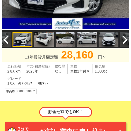
28,160
11年賃貸月額定額
円〜
走行距離
年式(初度登録)
修復歴
車検
排気量
2.8万km
2023年
なし
車検2年付き
1,000cc
グレード
1.0X・ｸﾘｱﾗﾝｽｿﾅｰ・ﾌﾛｱﾏｯﾄ
0003318432
車両ID
貯金ゼロでもOK！