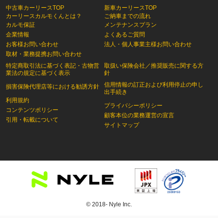
中古車カーリースTOP
新車カーリースTOP
カーリースカルモくんとは？
ご納車までの流れ
カルモ保証
メンテナンスプラン
企業情報
よくあるご質問
お客様お問い合わせ
法人・個人事業主様お問い合わせ
取材・業務提携お問い合わせ
特定商取引法に基づく表記・古物営
取扱い保険会社／推奨販売に関する方
業法の規定に基づく表示
針
信用情報の訂正および利用停止の申し
損害保険代理店等における勧誘方針
出手続き
利用規約
プライバシーポリシー
コンテンツポリシー
顧客本位の業務運営の宣言
引用・転載について
サイトマップ
© 2018- Nyle Inc.