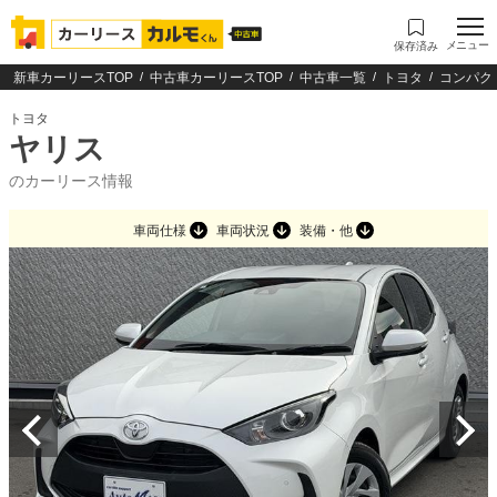
メニュー
保存済み
新車カーリースTOP
中古車カーリースTOP
中古車一覧
トヨタ
コンパク
トヨタ
ヤリス
のカーリース情報
車両仕様
車両状況
装備・他