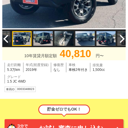
40,810
10年賃貸月額定額
円〜
走行距離
年式(初度登録)
修復歴
車検
排気量
5.3万km
2019年
なし
車検2年付き
1,500cc
グレード
1.5 JC 4WD
0003348823
車両ID
貯金ゼロでもOK！