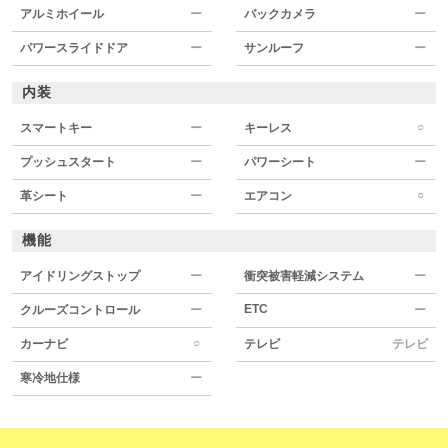
アルミホイール
ー
バックカメラ
ー
パワースライドドア
ー
サンルーフ
ー
内装
○
スマートキー
ー
キーレス
プッシュスタート
ー
パワーシート
ー
○
革シート
ー
エアコン
機能
アイドリングストップ
ー
衝突被害軽減システム
ー
ETC
クルーズコントロール
ー
ー
○
カーナビ
テレビ
テレビ
寒冷地仕様
ー