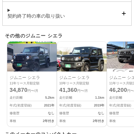
契約終了時の車の取り扱い
その他のジムニー シエラ
ジムニー シエラ
ジムニー シエラ
ジムニー シ
11
年リース月額定額
10
年リース月額定額
11
年リース月額
34,870
41,360
46,200
円〜/月
円〜/月
円〜
走行距離
5.2
km
走行距離
1.1
km
走行距離
年式(初度登録)
2021
年
年式(初度登録)
2019
年
年式(初度登録)
修復歴
なし
修復歴
なし
修復歴
車検
2年付き
車検
2年付き
車検