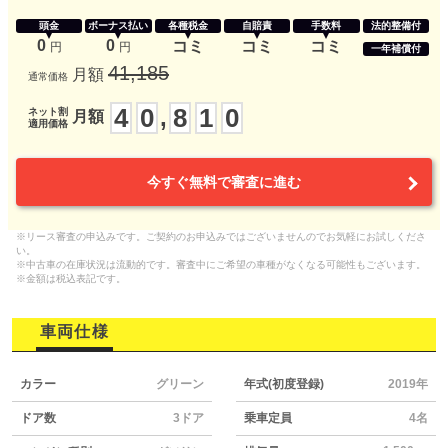
頭金
ボーナス払い
各種税金
自賠責
手数料
法的整備付
0
0
コミ
コミ
コミ
円
円
一年補償付
41,185
月額
通常価格
4
0
8
1
0
,
ネット割
月額
適用価格
今すぐ無料で審査に進む
※リース審査の申込みです。ご契約のお申込みではございませんのでお気軽にお試しくださ
い。
※中古車の在庫状況は流動的です。審査中にご希望の車種がなくなる可能性もございます。
※金額は税込表記です。
車両仕様
カラー
グリーン
年式(初度登録)
2019年
ドア数
3ドア
乗車定員
4名