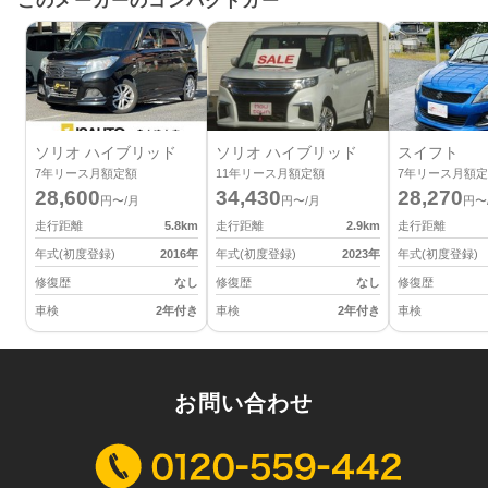
このメーカーのコンパクトカー
ソリオ ハイブリッド
ソリオ ハイブリッド
スイフト
7
年リース月額定額
11
年リース月額定額
7
年リース月額定
28,600
34,430
28,270
円〜/月
円〜/月
円〜
走行距離
5.8
km
走行距離
2.9
km
走行距離
年式(初度登録)
2016
年
年式(初度登録)
2023
年
年式(初度登録)
修復歴
なし
修復歴
なし
修復歴
車検
2年付き
車検
2年付き
車検
お問い合わせ