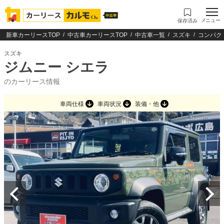
メニュー
保存済み
新車カーリースTOP
中古車カーリースTOP
中古車一覧
スズキ
コンパク
スズキ
ジムニー シエラ
のカーリース情報
車両仕様
車両状況
装備・他