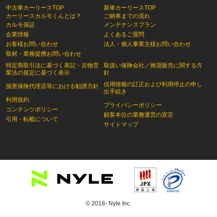
中古車カーリースTOP
新車カーリースTOP
カーリースカルモくんとは？
ご納車までの流れ
カルモ保証
メンテナンスプラン
企業情報
よくあるご質問
お客様お問い合わせ
法人・個人事業主様お問い合わせ
取材・業務提携お問い合わせ
特定商取引法に基づく表記・古物営
取扱い保険会社／推奨販売に関する方
業法の規定に基づく表示
針
信用情報の訂正および利用停止の申し
損害保険代理店等における勧誘方針
出手続き
利用規約
プライバシーポリシー
コンテンツポリシー
顧客本位の業務運営の宣言
引用・転載について
サイトマップ
© 2018- Nyle Inc.