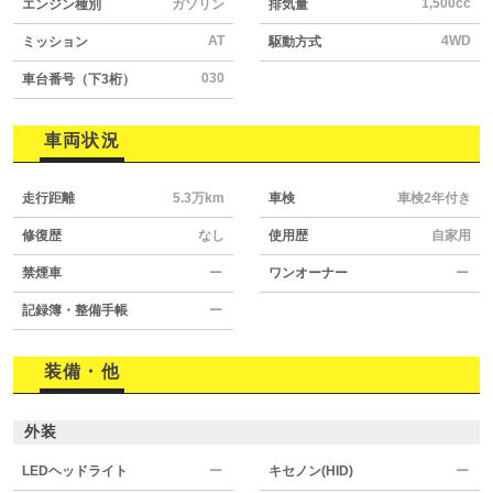
1,500cc
エンジン種別
ガソリン
排気量
AT
4WD
ミッション
駆動方式
030
車台番号（下3桁）
車両状況
走行距離
5.3万km
車検
車検2年付き
修復歴
なし
使用歴
自家用
禁煙車
ー
ワンオーナー
ー
記録簿・整備手帳
ー
装備・他
外装
LEDヘッドライト
ー
キセノン(HID)
ー