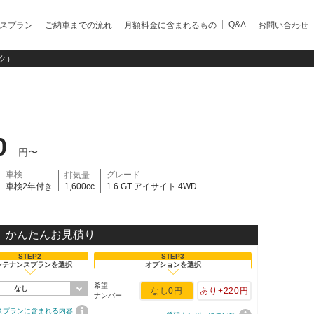
Q&A
スプラン
ご納車までの流れ
月額料金に含まれるもの
お問い合わせ
ック）
0
円〜
車検
グレード
排気量
車検2年付き
1,600cc
1.6 GT アイサイト 4WD
かんたんお見積り
STEP2
STEP3
ンテナンスプランを選択
オプションを選択
希望
なし
なし
0円
あり
+220円
ナンバー
スプランに含まれる内容