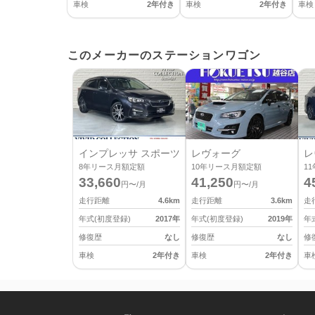
車検
2年付き
車検
2年付き
車検
このメーカーのステーションワゴン
インプレッサ スポーツ
レヴォーグ
レ
8
年リース月額定額
10
年リース月額定額
11
33,660
41,250
4
円〜/月
円〜/月
走行距離
4.6
km
走行距離
3.6
km
走
年式(初度登録)
2017
年
年式(初度登録)
2019
年
年
修復歴
なし
修復歴
なし
修
車検
2年付き
車検
2年付き
車