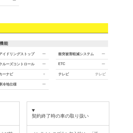
ー
機能
アイドリングストップ
ー
衝突被害軽減システム
ー
ETC
クルーズコントロール
ー
ー
○
カーナビ
テレビ
テレビ
寒冷地仕様
ー
契約終了時の車の取り扱い