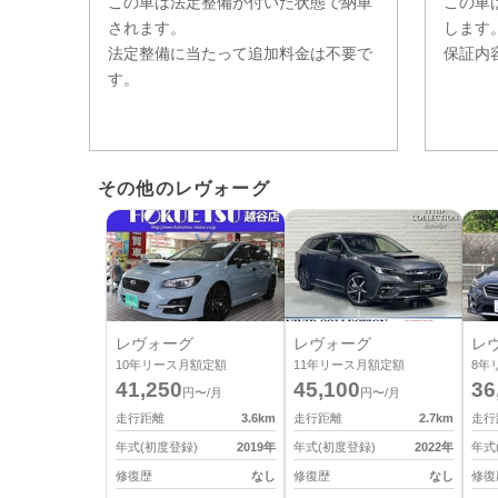
この車は法定整備が付いた状態で納車
この車
されます。
します
法定整備に当たって追加料金は不要で
保証内
す。
その他のレヴォーグ
レヴォーグ
レヴォーグ
レ
10
年リース月額定額
11
年リース月額定額
8
年
41,250
45,100
36
円〜/月
円〜/月
走行距離
3.6
km
走行距離
2.7
km
走行
年式(初度登録)
2019
年
年式(初度登録)
2022
年
年式
修復歴
なし
修復歴
なし
修復