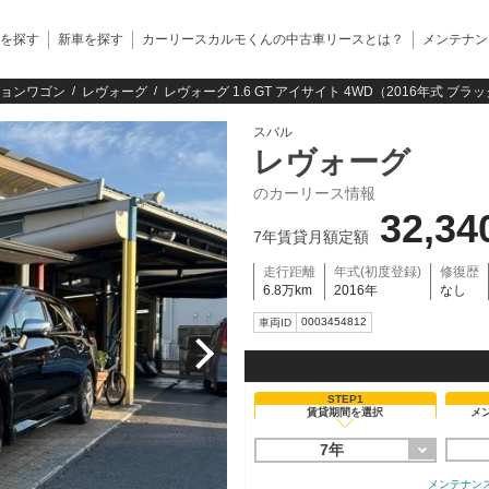
を探す
新車を探す
カーリースカルモくんの中古車リースとは？
メンテナン
ョンワゴン
レヴォーグ
レヴォーグ 1.6 GT アイサイト 4WD（2016年式 ブラ
スバル
レヴォーグ
のカーリース情報
32,34
7年賃貸月額定額
走行距離
年式(初度登録)
修復歴
6.8万km
2016年
なし
0003454812
車両ID
STEP1
賃貸期間を選択
メ
7年
メンテナン