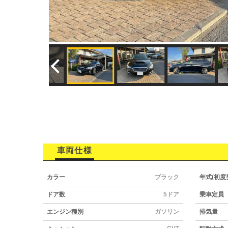
車両仕様
カラー
ブラック
年式(初度
ドア数
5ドア
乗車定員
エンジン種別
ガソリン
排気量