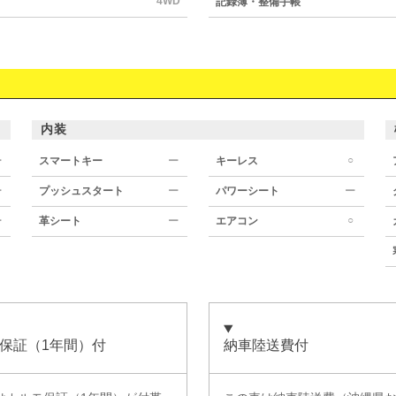
4WD
記録簿・整備手帳
内装
○
ー
スマートキー
ー
キーレス
ー
プッシュスタート
ー
パワーシート
ー
○
ー
革シート
ー
エアコン
保証（1年間）付
納車陸送費付