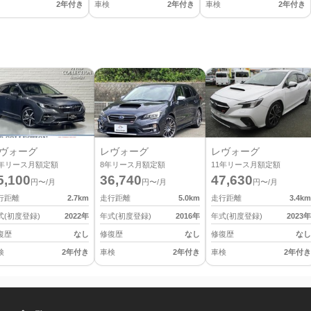
2年付き
車検
2年付き
車検
2年付き
ヴォーグ
レヴォーグ
レヴォーグ
年リース月額定額
8
年リース月額定額
11
年リース月額定額
5,100
36,740
47,630
円〜/月
円〜/月
円〜/月
行距離
2.7
km
走行距離
5.0
km
走行距離
3.4
km
式(初度登録)
2022
年
年式(初度登録)
2016
年
年式(初度登録)
2023
年
復歴
なし
修復歴
なし
修復歴
なし
検
2年付き
車検
2年付き
車検
2年付き