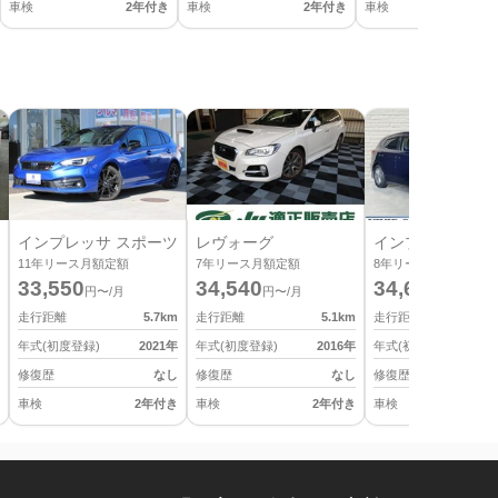
車検
2年付き
車検
2年付き
車検
2
インプレッサ スポーツ
レヴォーグ
インプレッサ ス
11
年リース月額定額
7
年リース月額定額
8
年リース月額定額
33,550
34,540
34,650
円〜/月
円〜/月
円〜/月
走行距離
5.7
km
走行距離
5.1
km
走行距離
年式(初度登録)
2021
年
年式(初度登録)
2016
年
年式(初度登録)
修復歴
なし
修復歴
なし
修復歴
車検
2年付き
車検
2年付き
車検