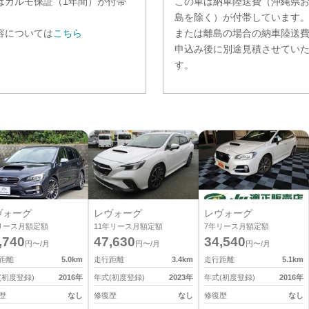
は
カルモ保証（1年間）
が付帯
この車は納車陸送費（沖縄県
。
島を除く）が付帯しています
容については
こちら
または離島の場合の納車陸送
申込み後に別途見積させてい
す。
ヴォーグ
レヴォーグ
レヴォーグ
リース月額定額
11
年リース月額定額
7
年リース月額定額
,740
47,630
34,540
円〜/月
円〜/月
円〜/月
距離
5.0
km
走行距離
3.4
km
走行距離
5.1
km
(初度登録)
2016
年
年式(初度登録)
2023
年
年式(初度登録)
2016
年
歴
なし
修復歴
なし
修復歴
なし