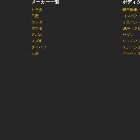
メーカー一覧
ボディ
トヨタ
軽自動車
日産
コンパク
ホンダ
ミニバン
マツダ
SUV・ク
スバル
セダン
スズキ
ハッチバ
ダイハツ
ステーシ
三菱
クーペ・