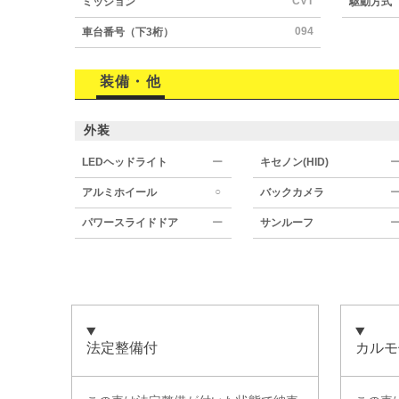
CVT
ミッション
駆動方式
094
車台番号（下3桁）
装備・他
外装
LEDヘッドライト
ー
キセノン(HID)
○
アルミホイール
バックカメラ
パワースライドドア
ー
サンルーフ
法定整備付
カルモ