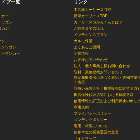
タイプ一覧
リンク
中古車カーリースTOP
トカー
新車カーリースTOP
・ワゴン
カーリースカルモくんとは？
ロカン
ご納車までの流れ
メンテナンスプラン
ック
カルモ保証
ョンワゴン
よくあるご質問
オープンカー
企業情報
お客様お問い合わせ
法人・個人事業主様お問い合わせ
取材・業務提携お問い合わせ
特定商取引法に基づく表記・古物営業
く表示
取扱い保険会社／推奨販売に関する方
損害保険代理店等における勧誘方針
信用情報の訂正および利用停止の申し
利用規約
プライバシーポリシー
コンテンツポリシー
引用・転載について
顧客本位の業務運営の宣言
サイトマップ