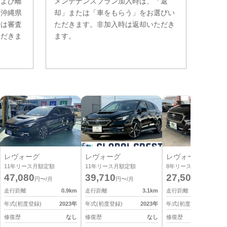
および離
メンテナンスプラン加入時は、「返
。沖縄県
却」または「車をもらう」をお選びい
費は審査
ただきます。非加入時は返却いただき
ただきま
ます。
レヴォーグ
レヴォーグ
レヴォーグ
11
年リース月額定額
11
年リース月額定額
8
年リース月額定額
47,080
39,710
27,500
円〜/月
円〜/月
円〜/月
走行距離
0.9
km
走行距離
3.1
km
走行距離
10
年式(初度登録)
2023
年
年式(初度登録)
2023
年
年式(初度登録)
2
修復歴
なし
修復歴
なし
修復歴