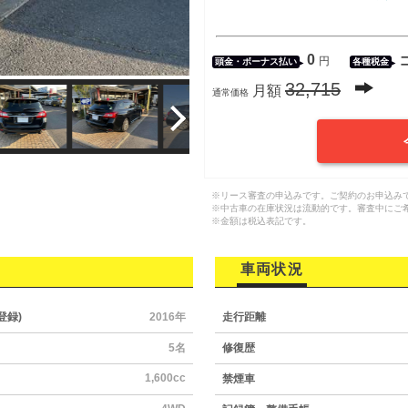
0
円
頭金・
ボーナス払い
各種税金
32,715
月額
通常価格
※リース審査の申込みです。ご契約のお申込み
※中古車の在庫状況は流動的です。審査中にご
※金額は税込表記です。
車両状況
登録)
2016年
走行距離
5名
修復歴
1,600cc
禁煙車