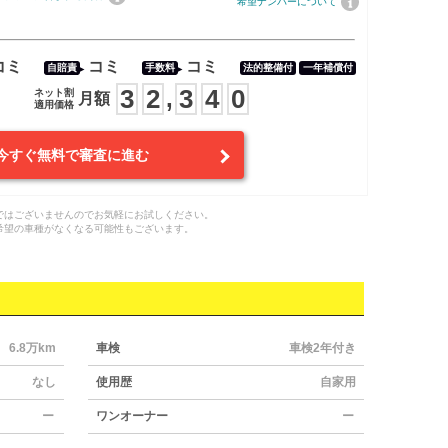
希望ナンバーについて
コミ
コミ
コミ
自賠責
手数料
法的整備付
一年補償付
3
2
3
4
0
,
ネット割
月額
適用価格
今すぐ無料で審査に進む
ではございませんのでお気軽にお試しください。
希望の車種がなくなる可能性もございます。
6.8万km
車検
車検2年付き
なし
使用歴
自家用
ー
ワンオーナー
ー