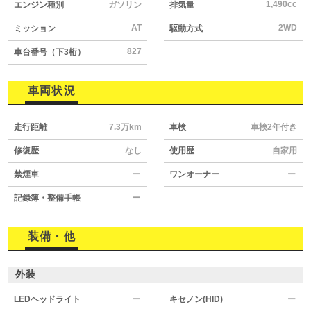
1,490cc
エンジン種別
ガソリン
排気量
AT
2WD
ミッション
駆動方式
827
車台番号（下3桁）
車両状況
走行距離
7.3万km
車検
車検2年付き
修復歴
なし
使用歴
自家用
禁煙車
ー
ワンオーナー
ー
記録簿・整備手帳
ー
装備・他
外装
LEDヘッドライト
ー
キセノン(HID)
ー