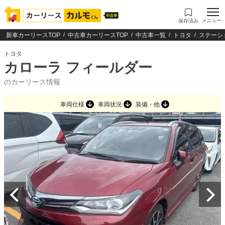
メニュー
保存済み
新車カーリースTOP
中古車カーリースTOP
中古車一覧
トヨタ
ステーシ
トヨタ
カローラ フィールダー
のカーリース情報
車両仕様
車両状況
装備・他