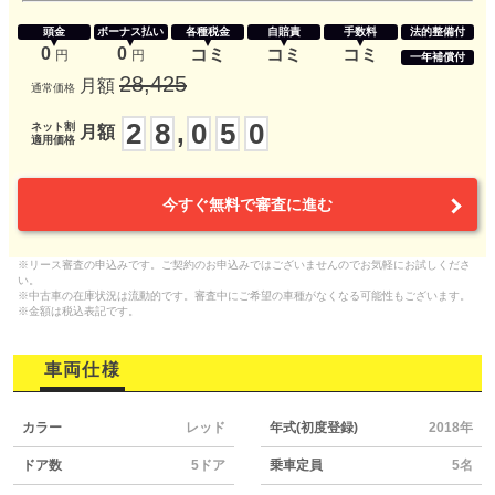
頭金
ボーナス払い
各種税金
自賠責
手数料
法的整備付
0
0
コミ
コミ
コミ
円
円
一年補償付
28,425
月額
通常価格
2
8
0
5
0
,
ネット割
月額
適用価格
今すぐ無料で審査に進む
※リース審査の申込みです。ご契約のお申込みではございませんのでお気軽にお試しくださ
い。
※中古車の在庫状況は流動的です。審査中にご希望の車種がなくなる可能性もございます。
※金額は税込表記です。
車両仕様
カラー
レッド
年式(初度登録)
2018年
ドア数
5ドア
乗車定員
5名