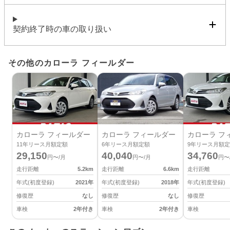
契約終了時の車の取り扱い
その他のカローラ フィールダー
カローラ フィールダー
カローラ フィールダー
カローラ フ
11
年リース月額定額
6
年リース月額定額
9
年リース月額定
29,150
40,040
34,760
円〜/月
円〜/月
円〜
走行距離
5.2
km
走行距離
6.6
km
走行距離
年式(初度登録)
2021
年
年式(初度登録)
2018
年
年式(初度登録)
修復歴
なし
修復歴
なし
修復歴
車検
2年付き
車検
2年付き
車検