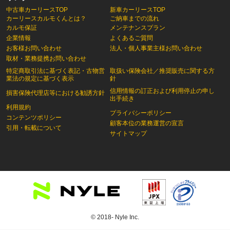
中古車カーリースTOP
新車カーリースTOP
カーリースカルモくんとは？
ご納車までの流れ
カルモ保証
メンテナンスプラン
企業情報
よくあるご質問
お客様お問い合わせ
法人・個人事業主様お問い合わせ
取材・業務提携お問い合わせ
特定商取引法に基づく表記・古物営
取扱い保険会社／推奨販売に関する方
業法の規定に基づく表示
針
信用情報の訂正および利用停止の申し
損害保険代理店等における勧誘方針
出手続き
利用規約
プライバシーポリシー
コンテンツポリシー
顧客本位の業務運営の宣言
引用・転載について
サイトマップ
© 2018- Nyle Inc.