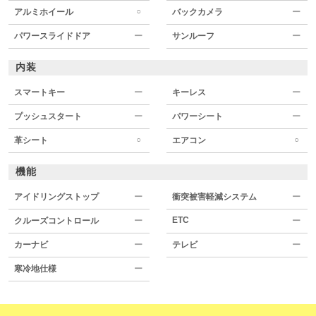
○
アルミホイール
バックカメラ
ー
パワースライドドア
ー
サンルーフ
ー
内装
スマートキー
ー
キーレス
ー
プッシュスタート
ー
パワーシート
ー
○
○
革シート
エアコン
機能
アイドリングストップ
ー
衝突被害軽減システム
ー
ETC
クルーズコントロール
ー
ー
カーナビ
ー
テレビ
ー
寒冷地仕様
ー