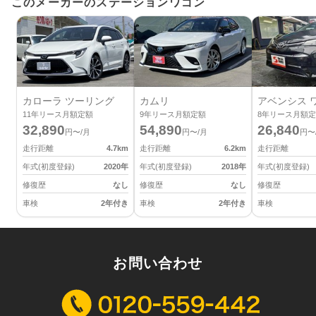
このメーカーのステーションワゴン
カローラ ツーリング
カムリ
アベンシス 
11
年リース月額定額
9
年リース月額定額
8
年リース月額定
32,890
54,890
26,840
円〜/月
円〜/月
円〜
走行距離
4.7
km
走行距離
6.2
km
走行距離
年式(初度登録)
2020
年
年式(初度登録)
2018
年
年式(初度登録)
修復歴
なし
修復歴
なし
修復歴
車検
2年付き
車検
2年付き
車検
お問い合わせ