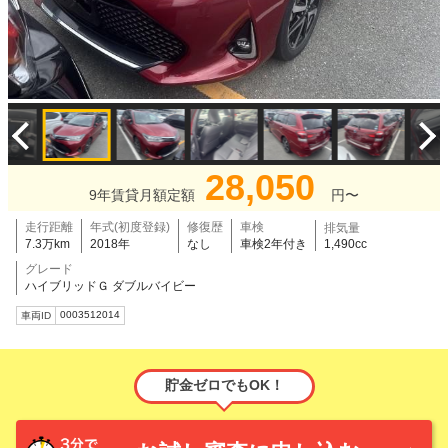
28,050
9年賃貸月額定額
円〜
走行距離
年式(初度登録)
修復歴
車検
排気量
7.3万km
2018年
なし
車検2年付き
1,490cc
グレード
ハイブリッドＧ ダブルバイビー
0003512014
車両ID
貯金ゼロでもOK！