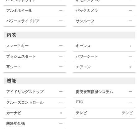
アルミホイール
ー
バックカメラ
ー
パワースライドドア
ー
サンルーフ
ー
内装
○
スマートキー
ー
キーレス
プッシュスタート
ー
パワーシート
ー
○
革シート
ー
エアコン
機能
アイドリングストップ
ー
衝突被害軽減システム
ー
ETC
クルーズコントロール
ー
ー
○
カーナビ
テレビ
テレビ
寒冷地仕様
ー