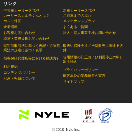
リンク
中古車カーリースTOP
新車カーリースTOP
カーリースカルモくんとは？
ご納車までの流れ
カルモ保証
メンテナンスプラン
企業情報
よくあるご質問
お客様お問い合わせ
法人・個人事業主様お問い合わせ
取材・業務提携お問い合わせ
特定商取引法に基づく表記・古物営
取扱い保険会社／推奨販売に関する方
業法の規定に基づく表示
針
信用情報の訂正および利用停止の申し
損害保険代理店等における勧誘方針
出手続き
利用規約
プライバシーポリシー
コンテンツポリシー
顧客本位の業務運営の宣言
引用・転載について
サイトマップ
© 2018- Nyle Inc.