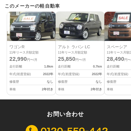
このメーカーの軽自動車
ワゴンR
アルト ラパン LC
スペーシア
11
年リース月額定額
11
年リース月額定額
11
年リース月額
22,990
25,850
28,490
円〜/月
円〜/月
円〜
走行距離
1.8
km
走行距離
0.7
km
走行距離
年式(初度登録)
2022
年
年式(初度登録)
2022
年
年式(初度登録)
修復歴
なし
修復歴
なし
修復歴
車検
2年付き
車検
2年付き
車検
お問い合わせ