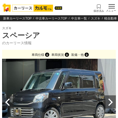
メニュー
保存済み
新車カーリースTOP
中古車カーリースTOP
中古車一覧
スズキ
軽自動車
スズキ
スペーシア
のカーリース情報
車両仕様
車両状況
装備・他