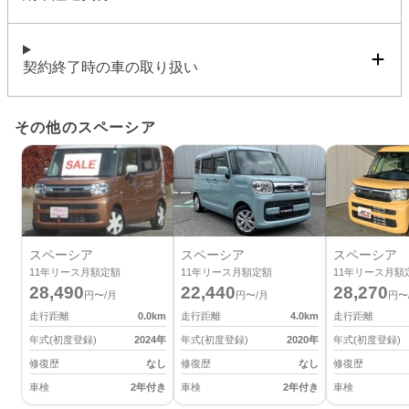
契約終了時の車の取り扱い
その他のスペーシア
スペーシア
スペーシア
スペーシア
11
年リース月額定額
11
年リース月額定額
11
年リース月額
28,490
22,440
28,270
円〜/月
円〜/月
円〜
走行距離
0.0
km
走行距離
4.0
km
走行距離
年式(初度登録)
2024
年
年式(初度登録)
2020
年
年式(初度登録)
修復歴
なし
修復歴
なし
修復歴
車検
2年付き
車検
2年付き
車検