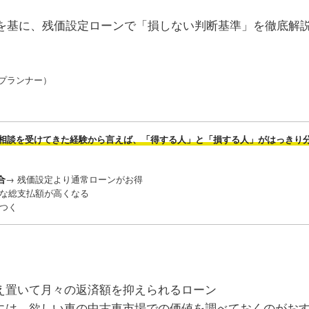
析を基に、残価設定ローンで「損しない判断基準」を徹底解
プランナー）
相談を受けてきた経験から言えば、「得する人」と「損する人」がはっきり
→ 残価設定より通常ローンがお得
合
的な総支払額が高くなる
くつく
え置いて月々の返済額を抑えられるローン
めには、欲しい車の中古車市場での価値を調べておくのがお