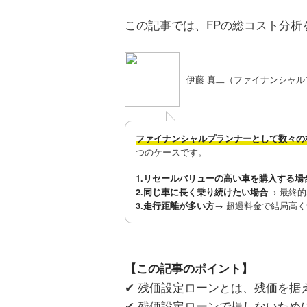
この記事では、FPの総コスト分
伊藤 真二（ファイナンシャル
ファイナンシャルプランナーとして数々の
つのケースです。
1.リセールバリューの高い車を購入する場
→ 最終
2.同じ車に長く乗り続けたい場合
→ 超過料金で結局高
3.走行距離が多い方
【この記事のポイント】
✔ 残価設定ローンとは、残価を据
✔ 残価設定ローンで損しないた