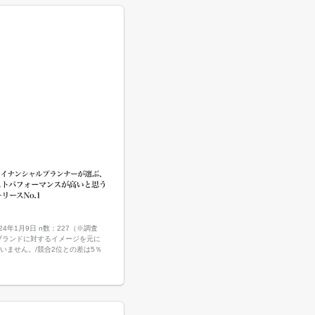
4年1月9日 n数：227（※調査
は個人のブランドに対するイメージを元に
いません。/競合2位との差は5％