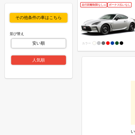
走行距離制限なし
ボーナス払いなし
※
2
その他条件の車はこちら
並び替え
安い順
カラー
人気順
い