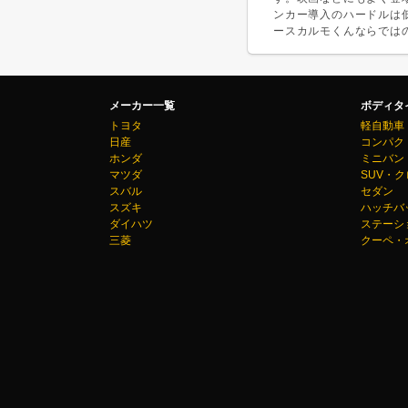
ンカー導入のハードルは
ースカルモくんならでは
メーカー一覧
ボディタ
トヨタ
軽自動車
日産
コンパク
ホンダ
ミニバン
マツダ
SUV・
スバル
セダン
スズキ
ハッチバ
ダイハツ
ステーシ
三菱
クーペ・