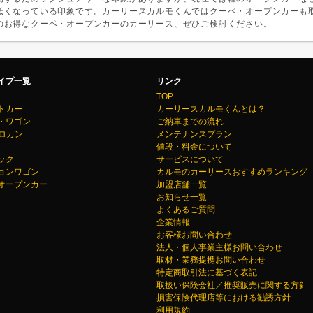
低くなっている印象です。カーリースカルモくんではクーペ・オープンカーも
のお得なクーペ・オープンカーのカーリース、ぜひご検討ください。
イプ一覧
リンク
TOP
トカー
カーリースカルモくんとは？
・ワゴン
ご納車までの流れ
クロカン
メンテナンスプラン
値段・料金について
ック
サービスについて
ョンワゴン
カルモのカーリースおすすめランキング
オープンカー
加盟店舗一覧
お知らせ一覧
よくあるご質問
企業情報
お客様お問い合わせ
法人・個人事業主様お問い合わせ
取材・業務提携お問い合わせ
特定商取引法に基づく表記
取扱い保険会社／推奨販売に関する方針
損害保険代理店等における勧誘方針
利用規約