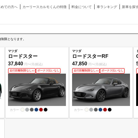
じめての方へ
カーリースカルモくんの特徴
料金について
車ランキング
新車を探
無制限となります。
マツダ
マツダ
ロードスター
ロードスターRF
37,840
47,850
円〜/月(税込)
円〜/月(税込)
走行距離制限なし
ボーナス払いなし
走行距離制限なし
ボーナス払いなし
※
2
※
2
カラー
カラー