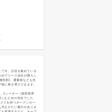
。
。
して今、注目を集めている
のみでリース会社が購入し
種別割)、重量税なども含
手軽に車を導入できます。
、2シーター（後部座席
楽しむための存在でした
ックスを持つオープンカー
も代えがたい魅力がありま
ども登場するなど、オープ