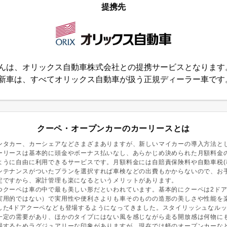
提携先
んは、オリックス自動車株式会社との提携サービスとなります
新車は、すべてオリックス自動車が扱う正規ディーラー車です
クーペ・オープンカーのカーリースとは
ンタカー、カーシェアなどさまざまありますが、新しいマイカーの導入方法と
ーリースは基本的に頭金やボーナス払いなし、あらかじめ決められた月額料金
ように自由に利用できるサービスです。月額料金には自賠責保険料や自動車税(
ンテナンスがついたプランを選択すれば車検などの出費もかからないので、お
定ですから、家計管理も楽になるというメリットがあります。
つクーペは車の中で最も美しい形だといわれています。基本的にクーペは2ドア
実用的ではない）で実用性や便利さよりも車そのものの造形の美しさや性能を
した4ドアクーペなども登場するようになってきました。スタイリッシュなル
一定の需要があり、ほかのタイプにはない風を感じながら走る開放感は何物に
場するためラグジュアリーな印象がありますが、現在では軽のオープンカーな