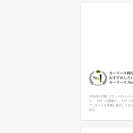
2024年1月期_ブランドのイメー
1）、103（※調査2）、177（※調
アンケートを実施し集計しており
以上。