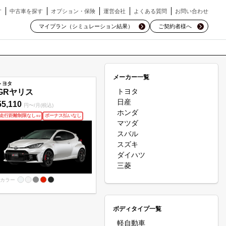
す
中古車を探す
オプション・保険
運営会社
よくある質問
お問い合わせ
マイプラン（シミュレーション結果）
ご契約者様へ
メーカー一覧
トヨタ
トヨタ
GRヤリス
日産
55,110
円〜/月(税込)
ホンダ
走行距離制限なし
ボーナス払いなし
※
2
マツダ
スバル
スズキ
ダイハツ
三菱
カラー
ボディタイプ一覧
軽自動車