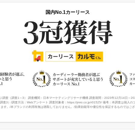
国内No.1カーリース
ジ調査（調査1～3） 調査機関：日本マーケティングリサーチ機構 調査期間：2023年12月14日～202
査3）/調査方法：Webアンケート 調査対象者：https://jmro.co.jp/r01525/ 備考：本調査
ます。/本ブランドの利用有無は聴取しておりません。/効果効能等や優位性を保証するものではござ