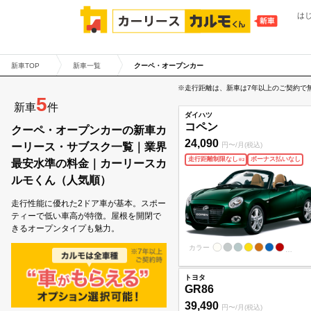
は
新車TOP
新車一覧
クーペ・オープンカー
※走行距離は、新車は7年以上のご契約で
5
新車
件
ダイハツ
コペン
クーペ・オープンカーの新車カ
24,090
円〜/月(税込)
ーリース・サブスク一覧｜業界
走行距離制限なし
ボーナス払いなし
※
2
最安水準の料金｜カーリースカ
ルモくん（人気順）
走行性能に優れた2ドア車が基本。スポー
ティーで低い車高が特徴。屋根を開閉で
きるオープンタイプも魅力。
カラー
…
トヨタ
GR86
39,490
円〜/月(税込)