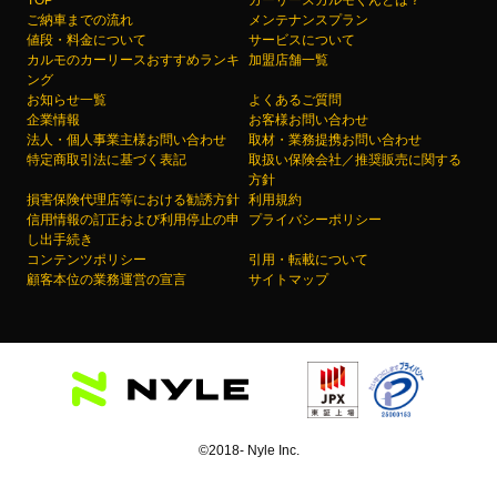
TOP
カーリースカルモくんとは？
ご納車までの流れ
メンテナンスプラン
値段・料金について
サービスについて
カルモのカーリースおすすめランキ
加盟店舗一覧
ング
お知らせ一覧
よくあるご質問
企業情報
お客様お問い合わせ
法人・個人事業主様お問い合わせ
取材・業務提携お問い合わせ
特定商取引法に基づく表記
取扱い保険会社／推奨販売に関する
方針
損害保険代理店等における勧誘方針
利用規約
信用情報の訂正および利用停止の申
プライバシーポリシー
し出手続き
コンテンツポリシー
引用・転載について
顧客本位の業務運営の宣言
サイトマップ
©2018- Nyle Inc.