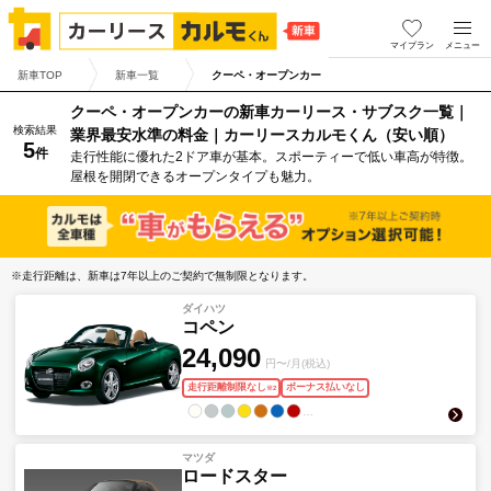
マイプラン
メニュー
新車TOP
新車一覧
クーペ・オープンカー
クーペ・オープンカーの新車カーリース・サブスク一覧｜
検索結果
業界最安水準の料金｜カーリースカルモくん（安い順）
5
件
走行性能に優れた2ドア車が基本。スポーティーで低い車高が特徴。
屋根を開閉できるオープンタイプも魅力。
※走行距離は、新車は7年以上のご契約で無制限となります。
ダイハツ
コペン
24,090
円〜/月(税込)
走行距離制限なし
ボーナス払いなし
※
2
…
マツダ
ロードスター