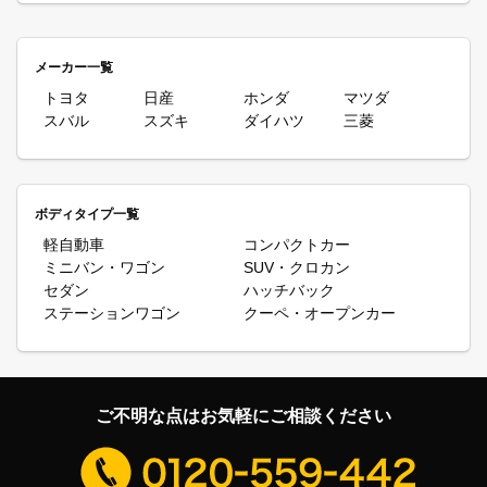
車の乗り方には購入やレンタカー、カーシェアなどさまざまありま
すが、新しいマイカーの導入方法として今、注目を集めているのが
カーリースです。カーリースは基本的に頭金やボーナス払いなし、
メーカー一覧
あらかじめ決められた月額料金のみでリース会社が購入した車を借
りてマイカーのように自由に利用できるサービスです。月額料金に
トヨタ
日産
ホンダ
マツダ
は自賠責保険料や自動車税(種別割)、重量税なども含まれていま
スバル
スズキ
ダイハツ
三菱
す。さらにメンテナンスがついたプランを選択すれば車検などの出
費もかからないので、お手軽に車を導入できます。また、返却まで
料金は固定ですから、家計管理も楽になるというメリットがありま
す。
流れるような流線形を持つクーペは車の中で最も美しい形だといわ
ボディタイプ一覧
れています。基本的にクーペは2ドア、2シーター（後部座席は補
軽自動車
コンパクトカー
助的なものであまり実用的ではない）で実用性や便利さよりも車そ
ミニバン・ワゴン
SUV・クロカン
のものの造形の美しさや性能を楽しむための存在でしたが、近年、
セダン
ハッチバック
実用性を考慮した4ドアクーペなども登場するようになってきまし
た。スタイリッシュなルックスを持つオープンカーはいつの時代も
ステーションワゴン
クーペ・オープンカー
変わらず一定の需要があり、ほかのタイプにはない風を感じながら
走る開放感は何物にも代えがたい魅力があります。映画などにもよ
く登場するためラグジュアリーな印象がありますが、現在では軽の
オープンカーなども登場するなど、オープンカー導入のハードルは
低くなっている印象です。カーリースカルモくんではクーペ・オー
ご不明な点はお気軽にご相談ください
プンカーも取り揃えています。カーリースカルモくんならではのお
得なクーペ・オープンカーのカーリース、ぜひご検討ください。