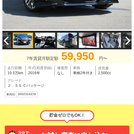
59,950
7年賃貸月額定額
円〜
走行距離
年式(初度登録)
修復歴
車検
排気量
10.3万km
2016年
なし
車検2年付き
2,500cc
グレード
２．５Ｓ Ｃパッケージ
0002314279
車両ID
貯金ゼロでもOK！