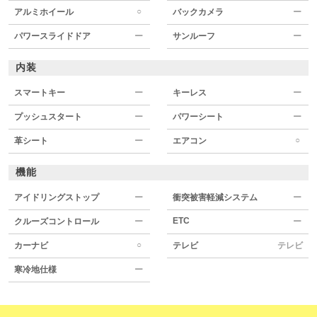
○
アルミホイール
バックカメラ
ー
パワースライドドア
ー
サンルーフ
ー
内装
スマートキー
ー
キーレス
ー
プッシュスタート
ー
パワーシート
ー
○
革シート
ー
エアコン
機能
アイドリングストップ
ー
衝突被害軽減システム
ー
ETC
クルーズコントロール
ー
ー
○
カーナビ
テレビ
テレビ
寒冷地仕様
ー