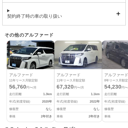
契約終了時の車の取り扱い
その他のアルファード
アルファード
アルファード
アルファー
11
年リース月額定額
11
年リース月額定額
8
年リース月額定
56,760
67,320
54,230
円〜/月
円〜/月
円〜
走行距離
1.3
km
走行距離
1.1
km
走行距離
年式(初度登録)
2020
年
年式(初度登録)
2022
年
年式(初度登録)
修復歴
なし
修復歴
なし
修復歴
車検
2年付き
車検
2年付き
車検