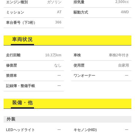
2,500cc
エンジン種別
ガソリン
排気量
AT
4WD
ミッション
駆動方式
366
車台番号（下3桁）
車両状況
走行距離
10.3万km
車検
車検2年付き
修復歴
なし
使用歴
自家用
禁煙車
ー
ワンオーナー
ー
記録簿・整備手帳
ー
装備・他
外装
LEDヘッドライト
ー
キセノン(HID)
ー