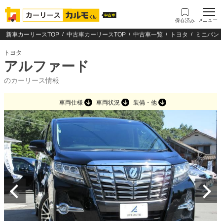
メニュー
保存済み
新車カーリースTOP
中古車カーリースTOP
中古車一覧
トヨタ
ミニバン
トヨタ
アルファード
のカーリース情報
車両仕様
車両状況
装備・他