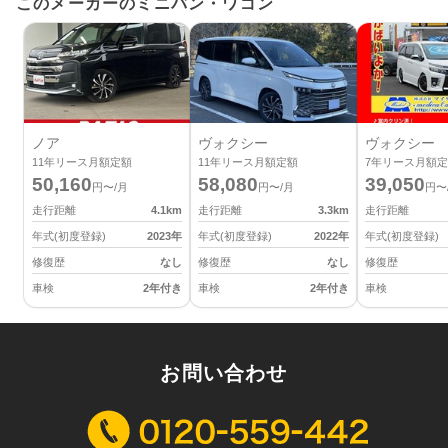
このメーカーのミニバン・ワゴン
ノア
ヴォクシー
ヴォクシー
11
年リース月額定額
11
年リース月額定額
7
年リース月額定
50,160
58,080
39,050
円〜/月
円〜/月
円〜
走行距離
4.1
km
走行距離
3.3
km
走行距離
年式(初度登録)
2023
年
年式(初度登録)
2022
年
年式(初度登録)
修復歴
なし
修復歴
なし
修復歴
車検
2年付き
車検
2年付き
車検
お問い合わせ