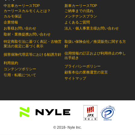
中古車カーリースTOP
新車カーリースTOP
カーリースカルモくんとは？
ご納車までの流れ
カルモ保証
メンテナンスプラン
企業情報
よくあるご質問
お客様お問い合わせ
法人・個人事業主様お問い合わせ
取材・業務提携お問い合わせ
特定商取引法に基づく表記・古物営
取扱い保険会社／推奨販売に関する方
業法の規定に基づく表示
針
信用情報の訂正および利用停止の申し
損害保険代理店等における勧誘方針
出手続き
利用規約
プライバシーポリシー
コンテンツポリシー
顧客本位の業務運営の宣言
引用・転載について
サイトマップ
© 2018- Nyle Inc.