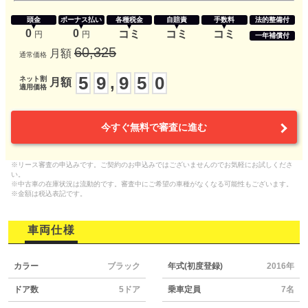
頭金
ボーナス払い
各種税金
自賠責
手数料
法的整備付
0
0
コミ
コミ
コミ
円
円
一年補償付
60,325
月額
通常価格
5
9
9
5
0
,
ネット割
月額
適用価格
今すぐ無料で審査に進む
※リース審査の申込みです。ご契約のお申込みではございませんのでお気軽にお試しくださ
い。
※中古車の在庫状況は流動的です。審査中にご希望の車種がなくなる可能性もございます。
※金額は税込表記です。
車両仕様
カラー
ブラック
年式(初度登録)
2016年
ドア数
5ドア
乗車定員
7名