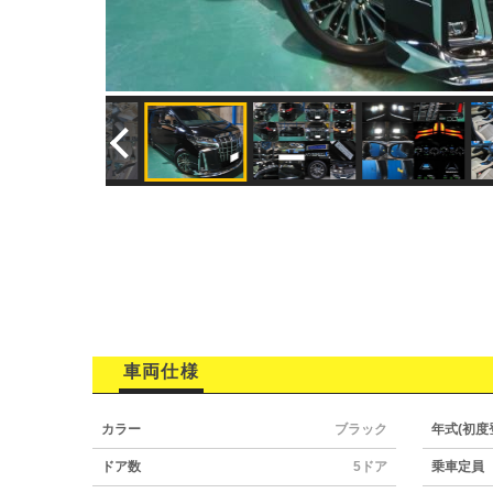
車両仕様
カラー
ブラック
年式(初度
ドア数
5ドア
乗車定員