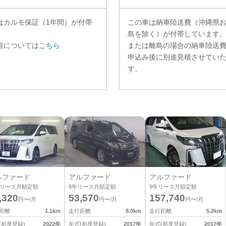
は
カルモ保証（1年間）
が付帯
この車は納車陸送費（沖縄県
。
島を除く）が付帯しています
容については
こちら
または離島の場合の納車陸送
申込み後に別途見積させてい
す。
ルファード
アルファード
アルファード
リース月額定額
8
年リース月額定額
9
年リース月額定額
,320
53,570
157,740
円〜/月
円〜/月
円〜/月
距離
1.1
km
走行距離
8.0
km
走行距離
5.2
km
(初度登録)
2022
年
年式(初度登録)
2017
年
年式(初度登録)
2017
年