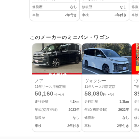
修復歴
なし
修復歴
なし
修復
車検
2年付き
車検
2年付き
車検
このメーカーのミニバン・ワゴン
ノア
ヴォクシー
ヴ
11
年リース月額定額
11
年リース月額定額
7
50,160
58,080
3
円〜/月
円〜/月
走行距離
4.1
km
走行距離
3.3
km
走
年式(初度登録)
2023
年
年式(初度登録)
2022
年
年
修復歴
なし
修復歴
なし
修
車検
2年付き
車検
2年付き
車