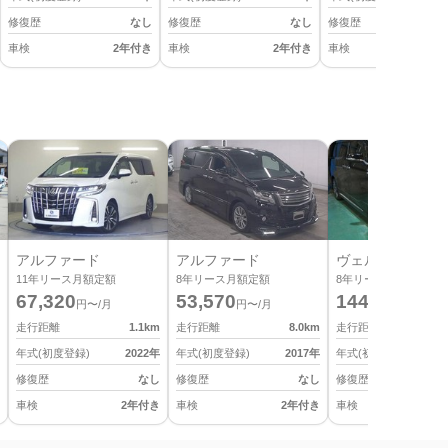
修復歴
なし
修復歴
なし
修復歴
車検
2年付き
車検
2年付き
車検
2
アルファード
アルファード
ヴェルファイア
11
年リース月額定額
8
年リース月額定額
8
年リース月額定額
67,320
53,570
144,430
円〜/月
円〜/月
円〜/月
走行距離
1.1
km
走行距離
8.0
km
走行距離
年式(初度登録)
2022
年
年式(初度登録)
2017
年
年式(初度登録)
修復歴
なし
修復歴
なし
修復歴
車検
2年付き
車検
2年付き
車検