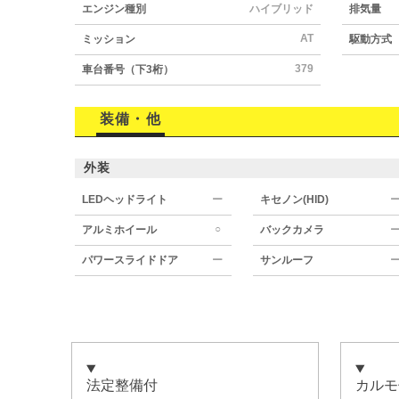
エンジン種別
ハイブリッド
排気量
AT
ミッション
駆動方式
379
車台番号（下3桁）
装備・他
外装
LEDヘッドライト
ー
キセノン(HID)
○
アルミホイール
バックカメラ
パワースライドドア
ー
サンルーフ
法定整備付
カルモ