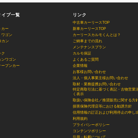
タイプ一覧
リンク
中古車カーリースTOP
トカー
新車カーリースTOP
・ワゴン
カーリースカルモくんとは？
ロカン
ご納車までの流れ
メンテナンスプラン
ック
カルモ保証
ョンワゴン
よくあるご質問
オープンカー
企業情報
お客様お問い合わせ
法人・個人事業主様お問い合わせ
取材・業務提携お問い合わせ
特定商取引法に基づく表記・古物営業
く表示
取扱い保険会社／推奨販売に関する方
損害保険代理店等における勧誘方針
信用情報の訂正および利用停止の申し
利用規約
プライバシーポリシー
コンテンツポリシー
引用・転載について