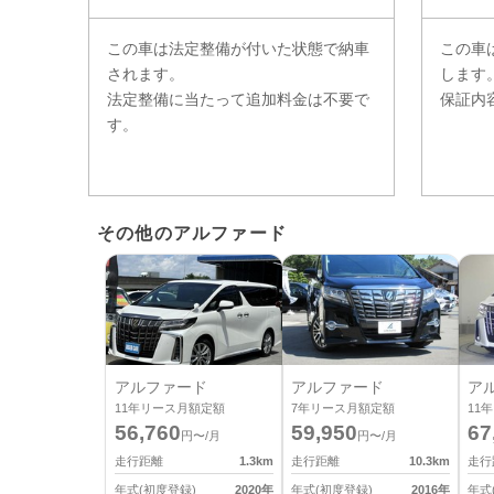
この車は法定整備が付いた状態で納車
この車
されます。
します
法定整備に当たって追加料金は不要で
保証内
す。
その他のアルファード
アルファード
アルファード
ア
11
年リース月額定額
7
年リース月額定額
11
年
56,760
59,950
67
円〜/月
円〜/月
走行距離
1.3
km
走行距離
10.3
km
走行
年式(初度登録)
2020
年
年式(初度登録)
2016
年
年式