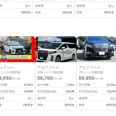
歴
なし
修復歴
なし
修復歴
なし
2年付き
車検
2年付き
車検
2年付き
ォクシー
アルファード
アルファード
年リース月額定額
11
年リース月額定額
7
年リース月額定額
9,050
56,760
59,950
円〜/月
円〜/月
円〜/月
行距離
10.4
km
走行距離
1.3
km
走行距離
10.3
km
式(初度登録)
2016
年
年式(初度登録)
2020
年
年式(初度登録)
2016
年
復歴
なし
修復歴
なし
修復歴
なし
検
2年付き
車検
2年付き
車検
2年付き