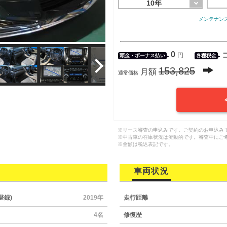
10年
メンテナン
0
円
頭金・
ボーナス払い
各種税金
153,825
月額
通常価格
※リース審査の申込みです。ご契約のお申込み
※中古車の在庫状況は流動的です。審査中にご
※金額は税込表記です。
車両状況
登録)
2019年
走行距離
4名
修復歴