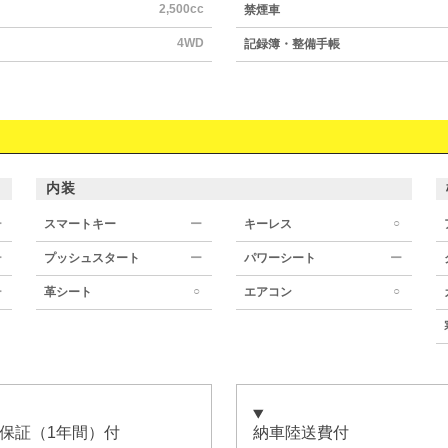
2,500cc
禁煙車
4WD
記録簿・整備手帳
内装
○
ー
スマートキー
ー
キーレス
ー
プッシュスタート
ー
パワーシート
ー
○
○
ー
革シート
エアコン
保証（1年間）付
納車陸送費付