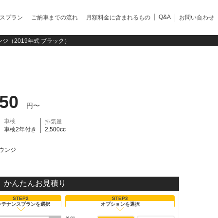
Q&A
スプラン
ご納車までの流れ
月額料金に含まれるもの
お問い合わせ
ジ（2019年式 ブラック）
450
円〜
車検
排気量
車検2年付き
2,500cc
ウンジ
かんたんお見積り
STEP2
STEP3
ンテナンスプランを選択
オプションを選択