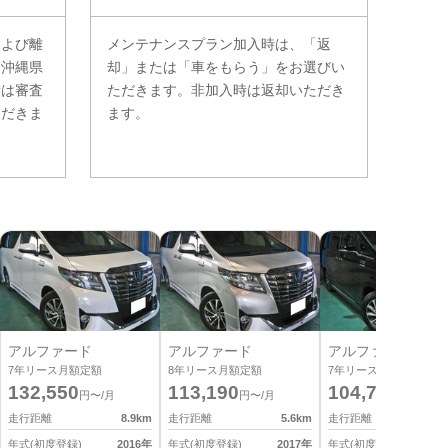
および離
メンテナンスプラン加入時は、「返
。沖縄県
却」または「車をもらう」をお選びい
費は審査
ただきます。非加入時は返却いただき
ただきま
ます。
アルファード
アルファード
アルファード
7
年リース月額定額
8
年リース月額定額
7
年リース月額定額
132,550
113,190
104,720
円〜/月
円〜/月
円〜/月
走行距離
8.9
km
走行距離
5.6
km
走行距離
9
年式(初度登録)
2016
年
年式(初度登録)
2017
年
年式(初度登録)
2