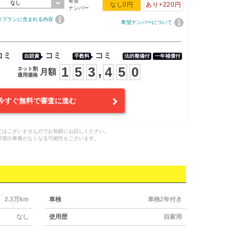
希望
なし
なし
0円
あり
+220円
ナンバー
スプランに含まれる内容
希望ナンバーについて
コミ
コミ
コミ
自賠責
手数料
法的整備付
一年補償付
1
5
3
4
5
0
,
ネット割
月額
適用価格
今すぐ無料で審査に進む
ではございませんのでお気軽にお試しください。
希望の車種がなくなる可能性もございます。
2.3万km
車検
車検2年付き
なし
使用歴
自家用