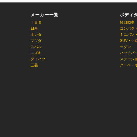
メーカー一覧
ボディ
トヨタ
軽自動車
日産
コンパク
ホンダ
ミニバン
マツダ
SUV・ク
スバル
セダン
スズキ
ハッチバ
ダイハツ
ステーシ
三菱
クーペ・