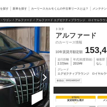
を探す
新車を探す
カーリースカルモくんの中古車リースとは？
メンテナン
・ワゴン
アルファード
アルファード エグゼクティブラウンジ ロイヤルラウン
トヨタ
アルファード
のカーリース情報
153,
10年賃貸月額定額
走行距離
年式(初度登録)
修復歴
2.3万km
2019年
なし
グレード
エグゼクティブラウンジ ロイヤルラ
0002480247
車両ID
STEP1
賃貸期間を選択
メ