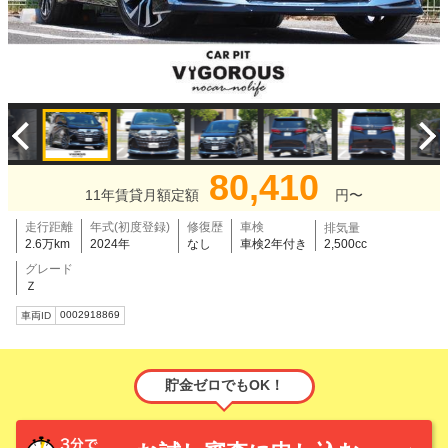
80,410
11年賃貸月額定額
円〜
走行距離
年式(初度登録)
修復歴
車検
排気量
2.6万km
2024年
なし
車検2年付き
2,500cc
グレード
Ｚ
0002918869
車両ID
貯金ゼロでもOK！