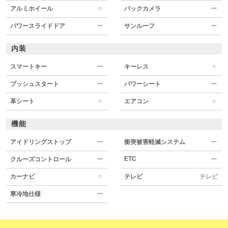
○
アルミホイール
バックカメラ
ー
パワースライドドア
ー
サンルーフ
ー
内装
○
スマートキー
ー
キーレス
プッシュスタート
ー
パワーシート
ー
○
○
革シート
エアコン
機能
アイドリングストップ
ー
衝突被害軽減システム
ー
ETC
クルーズコントロール
ー
ー
○
カーナビ
テレビ
テレビ
寒冷地仕様
ー