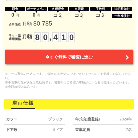
頭金
ボーナス払い
各種税金
自賠責
手数料
法的整備付
0
0
コミ
コミ
コミ
円
円
一年補償付
80,785
月額
通常価格
8
0
4
1
0
,
ネット割
月額
適用価格
今すぐ無料で審査に進む
※リース審査の申込みです。ご契約のお申込みではございませんのでお気軽にお試しくださ
い。
※中古車の在庫状況は流動的です。審査中にご希望の車種がなくなる可能性もございます。
※金額は税込表記です。
車両仕様
カラー
ブラック
年式(初度登録)
2024年
ドア数
5ドア
乗車定員
7名