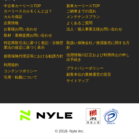
中古車カーリースTOP
新車カーリースTOP
カーリースカルモくんとは？
ご納車までの流れ
カルモ保証
メンテナンスプラン
企業情報
よくあるご質問
お客様お問い合わせ
法人・個人事業主様お問い合わせ
取材・業務提携お問い合わせ
特定商取引法に基づく表記・古物営
取扱い保険会社／推奨販売に関する方
業法の規定に基づく表示
針
信用情報の訂正および利用停止の申し
損害保険代理店等における勧誘方針
出手続き
利用規約
プライバシーポリシー
コンテンツポリシー
顧客本位の業務運営の宣言
引用・転載について
サイトマップ
© 2018- Nyle Inc.