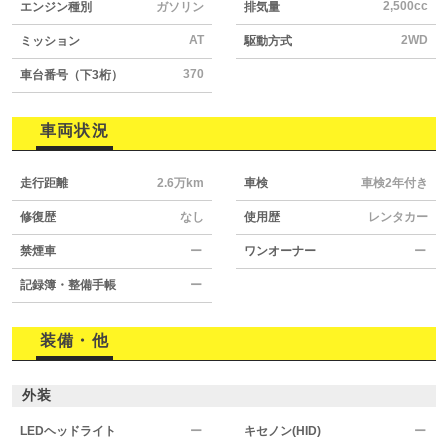
2,500cc
エンジン種別
ガソリン
排気量
AT
2WD
ミッション
駆動方式
370
車台番号（下3桁）
車両状況
走行距離
2.6万km
車検
車検2年付き
修復歴
なし
使用歴
レンタカー
禁煙車
ー
ワンオーナー
ー
記録簿・整備手帳
ー
装備・他
外装
LEDヘッドライト
ー
キセノン(HID)
ー