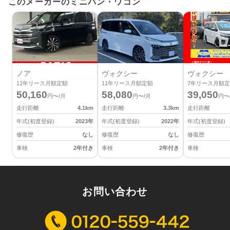
このメーカーのミニバン・ワゴン
ノア
ヴォクシー
ヴォクシー
11
年リース月額定額
11
年リース月額定額
7
年リース月額定
50,160
58,080
39,050
円〜/月
円〜/月
円〜
走行距離
4.1
km
走行距離
3.3
km
走行距離
年式(初度登録)
2023
年
年式(初度登録)
2022
年
年式(初度登録)
修復歴
なし
修復歴
なし
修復歴
車検
2年付き
車検
2年付き
車検
お問い合わせ