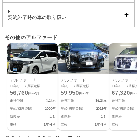
契約終了時の車の取り扱い
その他のアルファード
アルファード
アルファード
アルファー
11
年リース月額定額
7
年リース月額定額
11
年リース月額
56,760
59,950
67,320
円〜/月
円〜/月
円〜
走行距離
1.3
km
走行距離
10.3
km
走行距離
年式(初度登録)
2020
年
年式(初度登録)
2016
年
年式(初度登録)
修復歴
なし
修復歴
なし
修復歴
車検
2年付き
車検
2年付き
車検