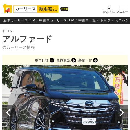
メニュー
保存済み
新車カーリースTOP
中古車カーリースTOP
中古車一覧
トヨタ
ミニバン
トヨタ
アルファード
のカーリース情報
車両仕様
車両状況
装備・他