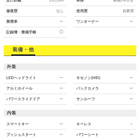
走行距離
3.0万km
車検
車検2年付き
修復歴
なし
使用歴
自家用
禁煙車
ー
ワンオーナー
ー
◯
記録簿・整備手帳
装備・他
外装
LEDヘッドライト
ー
キセノン(HID)
ー
アルミホイール
ー
バックカメラ
ー
パワースライドドア
ー
サンルーフ
ー
内装
○
スマートキー
ー
キーレス
プッシュスタート
ー
パワーシート
ー