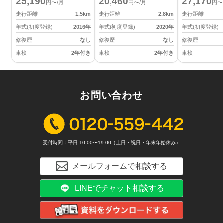
25,190
20,460
27,170
円〜/月
円〜/月
円〜
走行距離
1.5
km
走行距離
2.8
km
走行距離
年式(初度登録)
2016
年
年式(初度登録)
2020
年
年式(初度登録)
修復歴
なし
修復歴
なし
修復歴
車検
2年付き
車検
2年付き
車検
お問い合わせ
受付時間：平日 10:00〜19:00（土日・祝日・年末年始休み）
メールフォームで相談する
LINEでチャット相談する