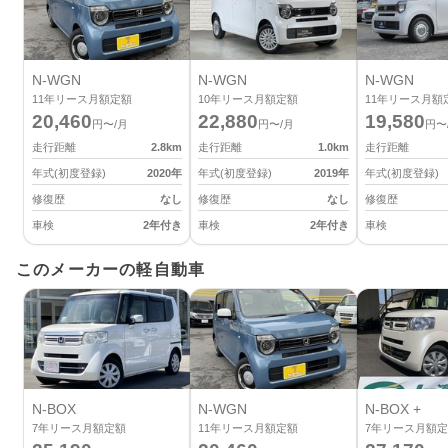
N-WGN
N-WGN
N-WGN
11
年リース月額定額
10
年リース月額定額
11
年リース月額
20,460
22,880
19,580
円〜/月
円〜/月
円〜
走行距離
2.8
km
走行距離
1.0
km
走行距離
年式(初度登録)
2020
年
年式(初度登録)
2019
年
年式(初度登録)
修復歴
なし
修復歴
なし
修復歴
車検
2年付き
車検
2年付き
車検
このメーカーの軽自動車
N-BOX
N-WGN
N-BOX +
7
年リース月額定額
11
年リース月額定額
7
年リース月額定