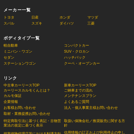
メーカー一覧
トヨタ
日産
ホンダ
マツダ
スバル
スズキ
ダイハツ
三菱
ボディタイプ一覧
軽自動車
コンパクトカー
ミニバン・ワゴン
SUV・クロカン
セダン
ハッチバック
ステーションワゴン
クーペ・オープンカー
リンク
中古車カーリースTOP
新車カーリースTOP
カーリースカルモくんとは？
ご納車までの流れ
カルモ保証
メンテナンスプラン
企業情報
よくあるご質問
お客様お問い合わせ
法人・個人事業主様お問い合わせ
取材・業務提携お問い合わせ
特定商取引法に基づく表記・古物営
取扱い保険会社／推奨販売に関する方
業法の規定に基づく表示
針
信用情報の訂正および利用停止の申し
損害保険代理店等における勧誘方針