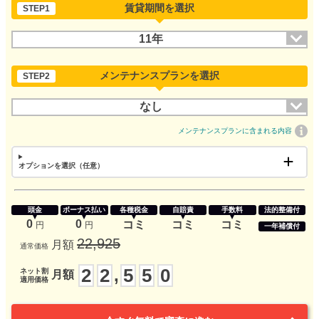
賃貸期間を選択
STEP1
11年
メンテナンスプランを選択
STEP2
なし
メンテナンスプランに含まれる内容
オプションを選択（任意）
頭金
ボーナス払い
各種税金
自賠責
手数料
法的整備付
0
0
コミ
コミ
コミ
円
円
一年補償付
22,925
月額
通常価格
2
2
5
5
0
,
ネット割
月額
適用価格