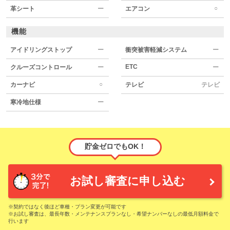
○
革シート
ー
エアコン
機能
アイドリングストップ
ー
衝突被害軽減システム
ー
ETC
クルーズコントロール
ー
ー
○
カーナビ
テレビ
テレビ
寒冷地仕様
ー
貯金ゼロでもOK！
お試し審査に申し込む
※契約ではなく後ほど車種・プラン変更が可能です
※お試し審査は、最長年数・メンテナンスプランなし・希望ナンバーなしの最低月額料金で
行います