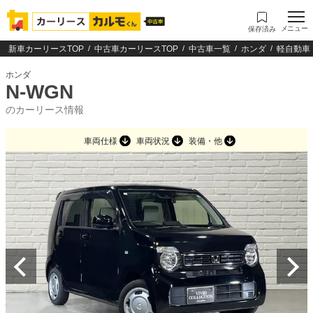
メニュー
保存済み
新車カーリースTOP
中古車カーリースTOP
中古車一覧
ホンダ
軽自動車
ホンダ
N-WGN
のカーリース情報
車両仕様
車両状況
装備・他