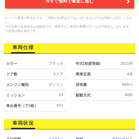
今すぐ無料で審査に進む
※リース審査の申込みです。ご契約のお申込みではございませんのでお気軽にお試しくださ
い。
※中古車の在庫状況は流動的です。審査中にご希望の車種がなくなる可能性もございます。
※金額は税込表記です。
車両仕様
カラー
ブラック
年式(初度登録)
2021年
ドア数
5ドア
乗車定員
4名
660cc
エンジン種別
ガソリン
排気量
AT
4WD
ミッション
駆動方式
972
車台番号（下3桁）
車両状況