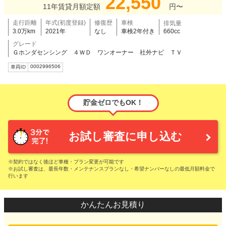
22,550
11年賃貸月額定額
円〜
走行距離
年式(初度登録)
修復歴
車検
排気量
3.0万km
2021年
なし
車検2年付き
660cc
グレード
Ｇホンダセンシング ４ＷＤ ワンオーナー 社外ナビ ＴＶ
0002996506
車両ID
貯金ゼロでもOK！
お試し審査に申し込む
※契約ではなく後ほど車種・プラン変更が可能です
※お試し審査は、最長年数・メンテナンスプランなし・希望ナンバーなしの最低月額料金で
行います
かんたんお見積り