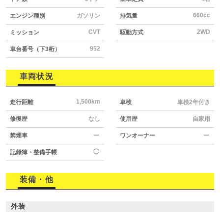
660cc
エンジン種別
ガソリン
排気量
CVT
2WD
ミッション
駆動方式
952
車台番号（下3桁）
車両状況
1,500km
走行距離
車検
車検2年付き
修復歴
なし
使用歴
自家用
禁煙車
ー
ワンオーナー
ー
◯
記録簿・整備手帳
装備・他
外装