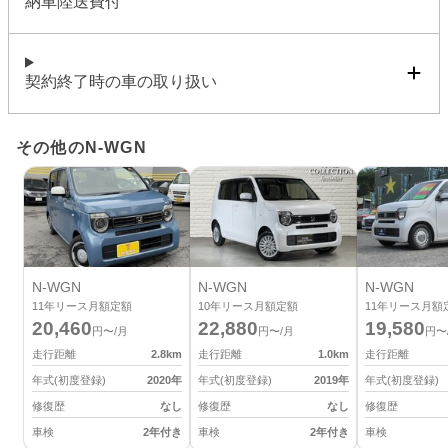
納車陸送費付
契約終了時の車の取り扱い
その他のN-WGN
N-WGN
N-WGN
N-WGN
11
年リース月額定額
10
年リース月額定額
11
年リース月額
20,460
22,880
19,580
円〜/月
円〜/月
円〜
走行距離
2.8
km
走行距離
1.0
km
走行距離
年式(初度登録)
2020
年
年式(初度登録)
2019
年
年式(初度登録)
修復歴
なし
修復歴
なし
修復歴
車検
2年付き
車検
2年付き
車検