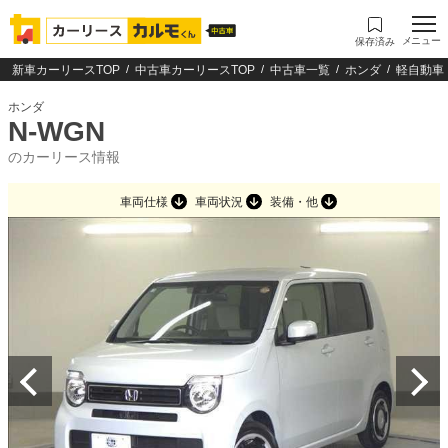
メニュー
保存済み
新車カーリースTOP
中古車カーリースTOP
中古車一覧
ホンダ
軽自動車
ホンダ
N-WGN
のカーリース情報
車両仕様
車両状況
装備・他