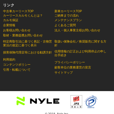
リンク
中古車カーリースTOP
新車カーリースTOP
カーリースカルモくんとは？
ご納車までの流れ
カルモ保証
メンテナンスプラン
企業情報
よくあるご質問
お客様お問い合わせ
法人・個人事業主様お問い合わせ
取材・業務提携お問い合わせ
特定商取引法に基づく表記・古物営
取扱い保険会社／推奨販売に関する方
業法の規定に基づく表示
針
信用情報の訂正および利用停止の申し
損害保険代理店等における勧誘方針
出手続き
利用規約
プライバシーポリシー
コンテンツポリシー
顧客本位の業務運営の宣言
引用・転載について
サイトマップ
© 2018- Nyle Inc.