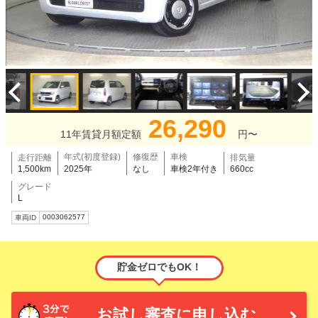
26,290
11年賃貸月額定額
円〜
年式(初度登録)
修復歴
車検
走行距離
排気量
1,500km
2025年
なし
車検2年付き
660cc
グレード
L
0003062577
車両ID
貯金ゼロでもOK！
お試し審査に申し込む