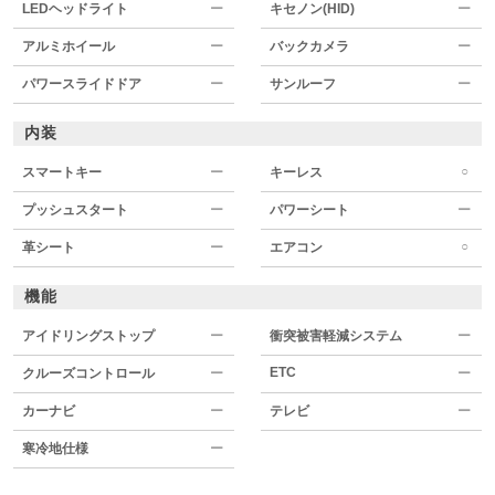
LEDヘッドライト
ー
キセノン(HID)
ー
アルミホイール
ー
バックカメラ
ー
パワースライドドア
ー
サンルーフ
ー
内装
○
スマートキー
ー
キーレス
プッシュスタート
ー
パワーシート
ー
○
革シート
ー
エアコン
機能
アイドリングストップ
ー
衝突被害軽減システム
ー
ETC
クルーズコントロール
ー
ー
カーナビ
ー
テレビ
ー
寒冷地仕様
ー