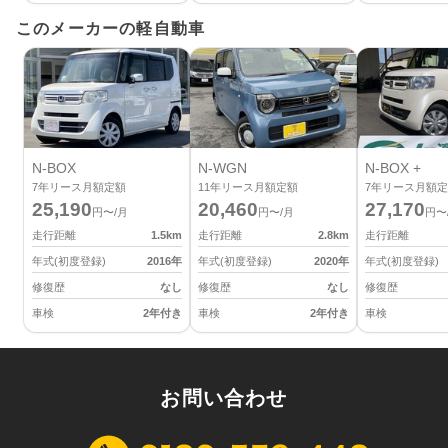
このメーカーの軽自動車
N-BOX
N-WGN
N-BOX +
7
年リース月額定額
11
年リース月額定額
7
年リース月額定
25,190
20,460
27,170
円〜/月
円〜/月
円〜
走行距離
1.5
km
走行距離
2.8
km
走行距離
年式(初度登録)
2016
年
年式(初度登録)
2020
年
年式(初度登録)
修復歴
なし
修復歴
なし
修復歴
車検
2年付き
車検
2年付き
車検
お問い合わせ