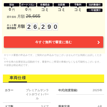
頭金
ボーナス払い
各種税金
自賠責
手数料
法的整備付
0
0
コミ
コミ
コミ
円
円
一年補償付
26,665
月額
通常価格
2
6
2
9
0
,
ネット割
月額
適用価格
今すぐ無料で審査に進む
※リース審査の申込みです。ご契約のお申込みではございませんのでお気軽にお試しくださ
い。
※中古車の在庫状況は流動的です。審査中にご希望の車種がなくなる可能性もございます。
※金額は税込表記です。
車両仕様
カラー
プレミアムサンラ
年式(初度登録)
2025年
イトホワイトパー
ル
ドア数
5ドア
乗車定員
4名