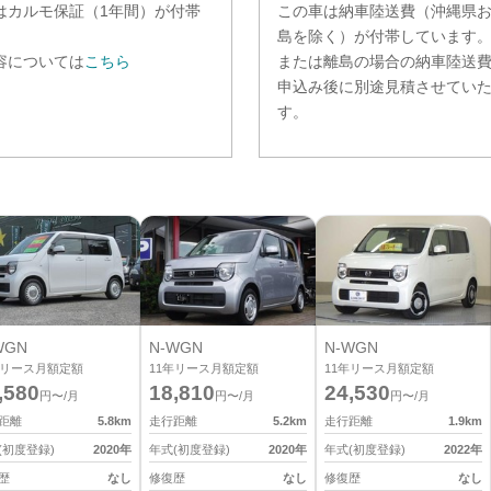
は
カルモ保証（1年間）
が付帯
この車は納車陸送費（沖縄県
。
島を除く）が付帯しています
容については
こちら
または離島の場合の納車陸送
申込み後に別途見積させてい
す。
WGN
N-WGN
N-WGN
リース月額定額
11
年リース月額定額
11
年リース月額定額
,580
18,810
24,530
円〜/月
円〜/月
円〜/月
距離
5.8
km
走行距離
5.2
km
走行距離
1.9
km
(初度登録)
2020
年
年式(初度登録)
2020
年
年式(初度登録)
2022
年
歴
なし
修復歴
なし
修復歴
なし