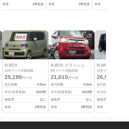
車検
2年付き
車検
2年付き
車検
2
N-BOX
N-BOX スラッシュ
N-WGN カスタム
11
年リース月額定額
9
年リース月額定額
11
年リース月額定額
25,190
21,010
26,950
円〜/月
円〜/月
円〜/月
走行距離
0.5
km
走行距離
4.0
km
走行距離
年式(初度登録)
2024
年
年式(初度登録)
2018
年
年式(初度登録)
修復歴
なし
修復歴
なし
修復歴
車検
2年付き
車検
2年付き
車検