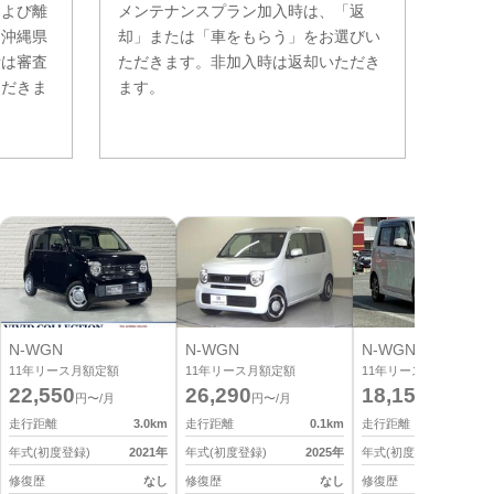
および離
メンテナンスプラン加入時は、「返
。沖縄県
却」または「車をもらう」をお選びい
費は審査
ただきます。非加入時は返却いただき
ただきま
ます。
N-WGN
N-WGN
N-WGN
11
年リース月額定額
11
年リース月額定額
11
年リース月額定額
22,550
26,290
18,150
円〜/月
円〜/月
円〜/月
走行距離
3.0
km
走行距離
0.1
km
走行距離
7
年式(初度登録)
2021
年
年式(初度登録)
2025
年
年式(初度登録)
2
修復歴
なし
修復歴
なし
修復歴