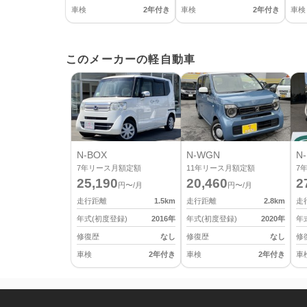
車検
2年付き
車検
2年付き
車検
このメーカーの軽自動車
N-BOX
N-WGN
N-
7
年リース月額定額
11
年リース月額定額
7
25,190
20,460
2
円〜/月
円〜/月
走行距離
1.5
km
走行距離
2.8
km
走
年式(初度登録)
2016
年
年式(初度登録)
2020
年
年
修復歴
なし
修復歴
なし
修
車検
2年付き
車検
2年付き
車