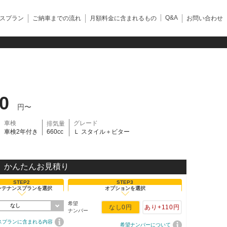
Q&A
スプラン
ご納車までの流れ
月額料金に含まれるもの
お問い合わせ
00
円〜
車検
グレード
排気量
車検2年付き
660cc
Ｌ スタイル＋ビター
かんたんお見積り
STEP2
STEP3
ンテナンスプランを選択
オプションを選択
希望
なし
なし
0円
あり
+110円
ナンバー
スプランに含まれる内容
希望ナンバーについて