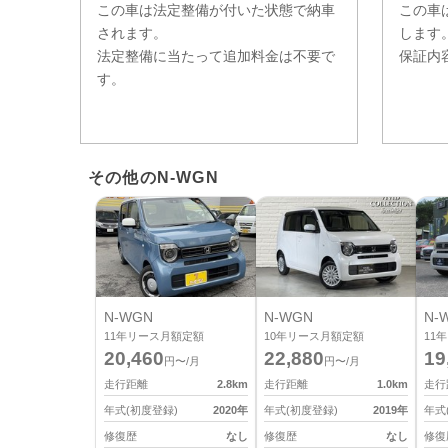
この車は法定整備が付いた状態で納車
この車
されます。
します
法定整備に当たって追加料金は不要で
保証内
す。
その他のN-WGN
N-WGN
N-WGN
N-
11
年リース月額定額
10
年リース月額定額
11
年
20,460
22,880
19
円〜/月
円〜/月
走行距離
2.8
km
走行距離
1.0
km
走行
年式(初度登録)
2020
年
年式(初度登録)
2019
年
年式
修復歴
なし
修復歴
なし
修復