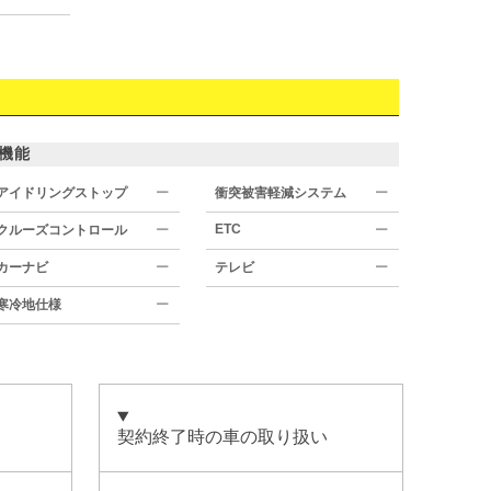
機能
アイドリングストップ
ー
衝突被害軽減システム
ー
ETC
クルーズコントロール
ー
ー
カーナビ
ー
テレビ
ー
寒冷地仕様
ー
契約終了時の車の取り扱い