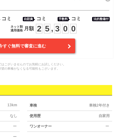
コミ
コミ
コミ
自賠責
手数料
法的整備付
2
5
3
0
0
,
ネット割
月額
適用価格
今すぐ無料で審査に進む
ではございませんのでお気軽にお試しください。
希望の車種がなくなる可能性もございます。
13km
車検
車検2年付き
なし
使用歴
自家用
ー
ワンオーナー
ー
ー