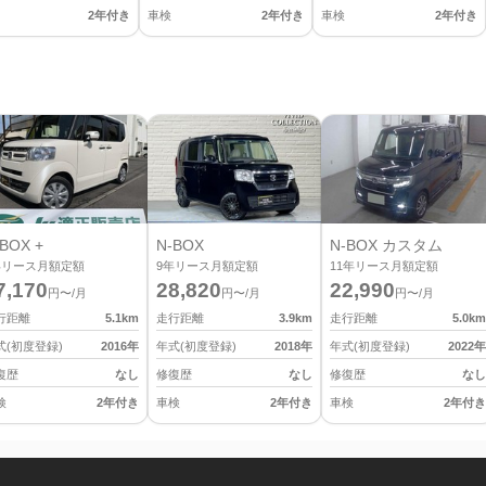
2年付き
車検
2年付き
車検
2年付き
BOX +
N-BOX
N-BOX カスタム
年リース月額定額
9
年リース月額定額
11
年リース月額定額
7,170
28,820
22,990
円〜/月
円〜/月
円〜/月
行距離
5.1
km
走行距離
3.9
km
走行距離
5.0
km
式(初度登録)
2016
年
年式(初度登録)
2018
年
年式(初度登録)
2022
年
復歴
なし
修復歴
なし
修復歴
なし
検
2年付き
車検
2年付き
車検
2年付き