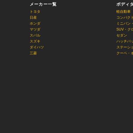
メーカー一覧
ボディ
トヨタ
軽自動車
日産
コンパク
ホンダ
ミニバン
マツダ
SUV・ク
スバル
セダン
スズキ
ハッチバ
ダイハツ
ステーシ
三菱
クーペ・