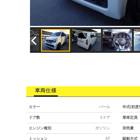
車両仕様
カラー
パール
年式(初度
ドア数
5ドア
乗車定員
エンジン種別
ガソリン
排気量
AT
ミッション
駆動方式