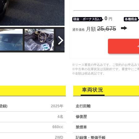
0
円
頭金・
ボーナス払い
各種税金
25,675
月額
通常価格
※リース審査の申込みです。ご契約のお申込み
※中古車の在庫状況は流動的です。審査中にご
※金額は税込表記です。
車両状況
登録)
2025年
走行距離
4名
修復歴
660cc
禁煙車
2WD
記録簿・整備手帳