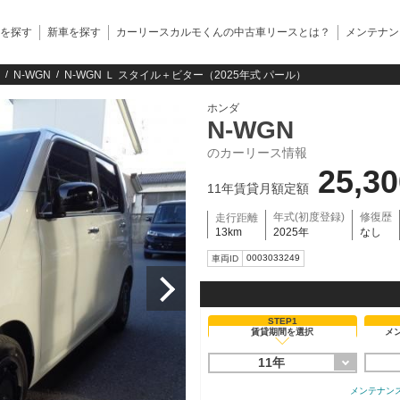
を探す
新車を探す
カーリースカルモくんの中古車リースとは？
メンテナン
N-WGN
N-WGN Ｌ スタイル＋ビター（2025年式 パール）
ホンダ
N-WGN
のカーリース情報
25,3
11年賃貸月額定額
年式(初度登録)
修復歴
走行距離
13km
2025年
なし
0003033249
車両ID
STEP1
賃貸期間を選択
メ
11年
メンテナン