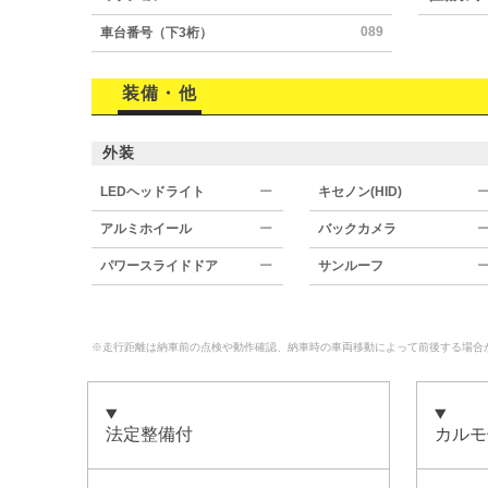
089
車台番号（下3桁）
装備・他
外装
LEDヘッドライト
ー
キセノン(HID)
アルミホイール
ー
バックカメラ
パワースライドドア
ー
サンルーフ
※走行距離は納車前の点検や動作確認、納車時の車両移動によって前後する場合
法定整備付
カルモ