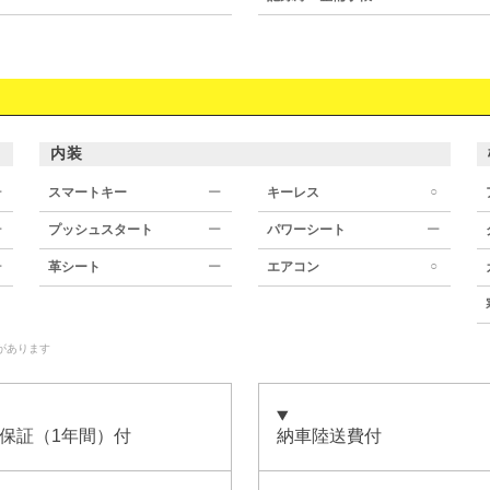
内装
○
ー
スマートキー
ー
キーレス
ー
プッシュスタート
ー
パワーシート
ー
○
ー
革シート
ー
エアコン
があります
保証（1年間）付
納車陸送費付