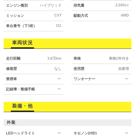
2,500cc
エンジン種別
ハイブリッド
排気量
CVT
4WD
ミッション
駆動方式
111
車台番号（下3桁）
車両状況
走行距離
3.8万km
車検
車検2年付き
修復歴
なし
使用歴
自家用
禁煙車
ー
ワンオーナー
ー
記録簿・整備手帳
ー
装備・他
外装
LEDヘッドライト
ー
キセノン(HID)
ー