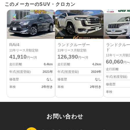
このメーカーのSUV・クロカン
RAV4
ランドクルーザー
ランドクルー
ド
11
年リース月額定額
11
年リース月額定額
11
年リース月額
41,910
126,390
円〜/月
円〜/月
60,060
円〜
走行距離
8.4
km
走行距離
4.2
km
走行距離
年式(初度登録)
2021
年
年式(初度登録)
2024
年
年式(初度登録)
修復歴
なし
修復歴
なし
修復歴
車検
2年付き
車検
2年付き
車検
お問い合わせ