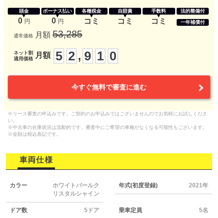
頭金
ボーナス払い
各種税金
自賠責
手数料
法的整備付
0
0
コミ
コミ
コミ
円
円
一年補償付
53,285
月額
通常価格
5
2
9
1
0
,
ネット割
月額
適用価格
今すぐ無料で審査に進む
※リース審査の申込みです。ご契約のお申込みではございませんのでお気軽にお試しくださ
い。
※中古車の在庫状況は流動的です。審査中にご希望の車種がなくなる可能性もございます。
※金額は税込表記です。
車両仕様
カラー
ホワイトパールク
年式(初度登録)
2021年
リスタルシャイン
ドア数
5ドア
乗車定員
5名