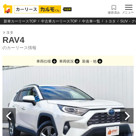
メニュー
保存済み
新車カーリースTOP
中古車カーリースTOP
中古車一覧
トヨタ
SUV・
トヨタ
RAV4
のカーリース情報
車両仕様
車両状況
装備・他