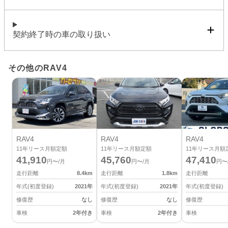
契約終了時の車の取り扱い
その他のRAV4
RAV4
RAV4
RAV4
11
年リース月額定額
11
年リース月額定額
11
年リース月額
41,910
45,760
47,410
円〜/月
円〜/月
円〜
走行距離
8.4
km
走行距離
1.8
km
走行距離
年式(初度登録)
2021
年
年式(初度登録)
2021
年
年式(初度登録)
修復歴
なし
修復歴
なし
修復歴
車検
2年付き
車検
2年付き
車検