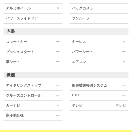
○
アルミホイール
バックカメラ
ー
パワースライドドア
ー
サンルーフ
ー
内装
○
スマートキー
ー
キーレス
プッシュスタート
ー
パワーシート
ー
○
革シート
ー
エアコン
機能
アイドリングストップ
ー
衝突被害軽減システム
ー
ETC
クルーズコントロール
ー
ー
○
カーナビ
テレビ
テレビ
寒冷地仕様
ー