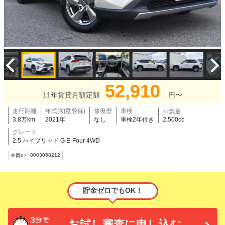
52,910
11年賃貸月額定額
円〜
走行距離
年式(初度登録)
修復歴
車検
排気量
3.8万km
2021年
なし
車検2年付き
2,500cc
グレード
2.5 ハイブリッド G E-Four 4WD
0003068212
車両ID
貯金ゼロでもOK！
お試し審査に申し込む