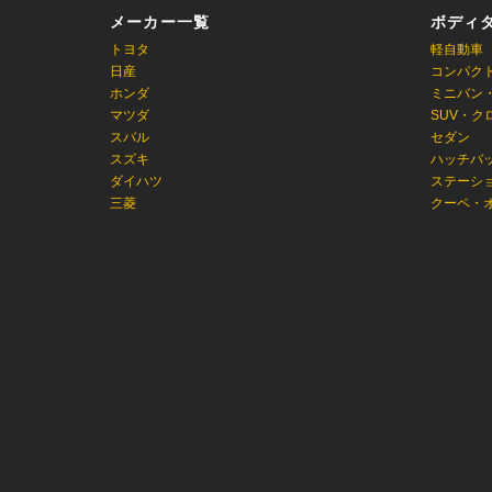
メーカー一覧
ボディ
トヨタ
軽自動車
日産
コンパク
ホンダ
ミニバン
マツダ
SUV・ク
スバル
セダン
スズキ
ハッチバ
ダイハツ
ステーシ
三菱
クーペ・