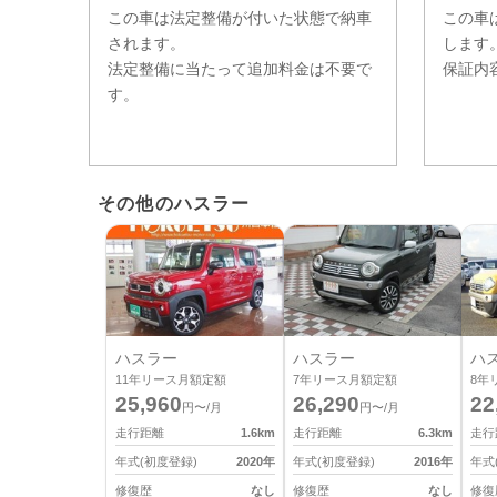
この車は法定整備が付いた状態で納車
この車
されます。
します
法定整備に当たって追加料金は不要で
保証内
す。
その他のハスラー
ハスラー
ハスラー
ハ
11
年リース月額定額
7
年リース月額定額
8
年
25,960
26,290
22
円〜/月
円〜/月
走行距離
1.6
km
走行距離
6.3
km
走行
年式(初度登録)
2020
年
年式(初度登録)
2016
年
年式
修復歴
なし
修復歴
なし
修復