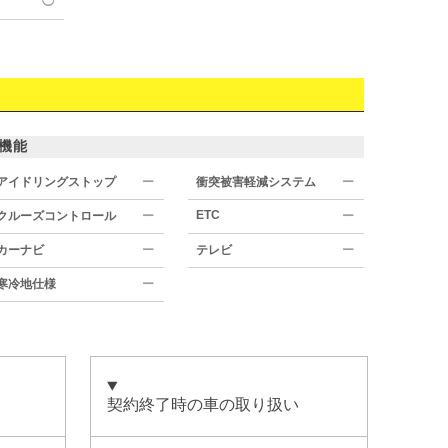
◯
機能
アイドリングストップ
ー
衝突被害軽減システム
ー
ETC
クルーズコントロール
ー
ー
カーナビ
ー
テレビ
ー
寒冷地仕様
ー
契約終了時の車の取り扱い