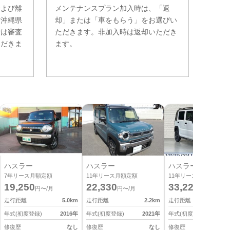
および離
メンテナンスプラン加入時は、「返
。沖縄県
却」または「車をもらう」をお選びい
費は審査
ただきます。非加入時は返却いただき
ただきま
ます。
ハスラー
ハスラー
ハスラー
7
年リース月額定額
11
年リース月額定額
11
年リース月額定額
19,250
22,330
33,220
円〜/月
円〜/月
円〜/月
走行距離
5.0
km
走行距離
2.2
km
走行距離
0
年式(初度登録)
2016
年
年式(初度登録)
2021
年
年式(初度登録)
2
修復歴
なし
修復歴
なし
修復歴