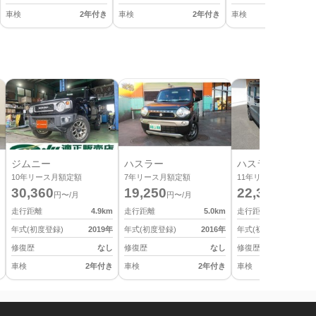
車検
2年付き
車検
2年付き
車検
2
ジムニー
ハスラー
ハスラー
10
年リース月額定額
7
年リース月額定額
11
年リース月額定額
30,360
19,250
22,330
円〜/月
円〜/月
円〜/月
走行距離
4.9
km
走行距離
5.0
km
走行距離
年式(初度登録)
2019
年
年式(初度登録)
2016
年
年式(初度登録)
修復歴
なし
修復歴
なし
修復歴
車検
2年付き
車検
2年付き
車検