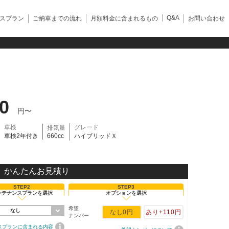
Q&A
スプラン
ご納車までの流れ
月額料金に含まれるもの
お問い合わせ
00
円〜
車検
グレード
排気量
車検2年付き
660cc
ハイブリッドＸ
かんたんお見積り
STEP2
STEP3
ンテナンスプランを選択
オプションを選択
希望
なし
なし
0円
あり
+110円
ナンバー
スプランに含まれる内容