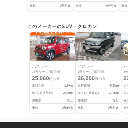
車検
2年付き
車検
2年付き
車検
このメーカーのSUV・クロカン
ハスラー
ハスラー
ハ
11
年リース月額定額
7
年リース月額定額
8
25,960
26,290
2
円〜/月
円〜/月
走行距離
1.6
km
走行距離
6.3
km
走
年式(初度登録)
2020
年
年式(初度登録)
2016
年
年
修復歴
なし
修復歴
なし
修
車検
2年付き
車検
2年付き
車