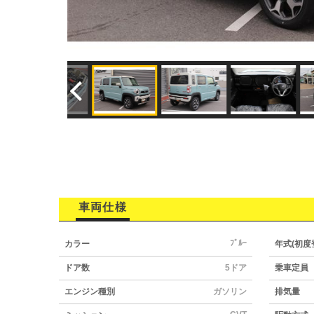
車両仕様
ﾌﾞﾙｰ
カラー
年式(初度
ドア数
5ドア
乗車定員
エンジン種別
ガソリン
排気量