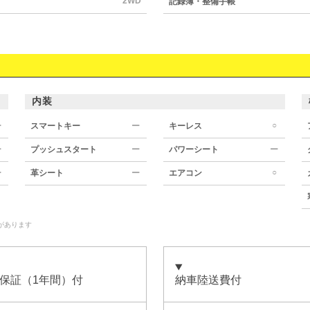
2WD
記録簿・整備手帳
内装
○
ー
スマートキー
ー
キーレス
ー
プッシュスタート
ー
パワーシート
ー
○
ー
革シート
ー
エアコン
があります
保証（1年間）付
納車陸送費付