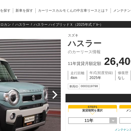
を探す
新車を探す
カーリースカルモくんの中古車リースとは？
メンテナン
クロカン
ハスラー
ハスラー ハイブリッドＸ（2025年式 ﾌﾞﾙｰ）
スズキ
ハスラー
のカーリース情報
26,4
11年賃貸月額定額
年式(初度登録)
修復歴
走行距離
4km
2025年
なし
0003119798
車両ID
STEP1
賃貸期間を選択
メ
11年
メンテナン