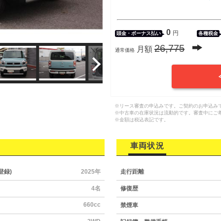
0
円
頭金・
ボーナス払い
各種税金
26,775
月額
通常価格
※リース審査の申込みです。ご契約のお申込み
※中古車の在庫状況は流動的です。審査中にご
※金額は税込表記です。
車両状況
登録)
2025年
走行距離
4名
修復歴
660cc
禁煙車