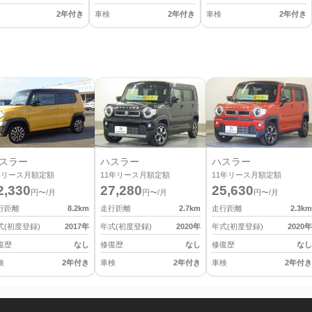
2年付き
車検
2年付き
車検
2年付き
スラー
ハスラー
ハスラー
年リース月額定額
11
年リース月額定額
11
年リース月額定額
2,330
27,280
25,630
円〜/月
円〜/月
円〜/月
行距離
8.2
km
走行距離
2.7
km
走行距離
2.3
km
式(初度登録)
2017
年
年式(初度登録)
2020
年
年式(初度登録)
2020
年
復歴
なし
修復歴
なし
修復歴
なし
検
2年付き
車検
2年付き
車検
2年付き