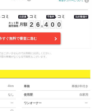
希望ナンバーについて
コミ
コミ
コミ
自賠責
手数料
法的整備付
2
6
4
0
0
,
ネット割
月額
適用価格
今すぐ無料で審査に進む
ではございませんのでお気軽にお試しください。
希望の車種がなくなる可能性もございます。
4km
車検
車検2年付き
なし
使用歴
自家用
ー
ワンオーナー
ー