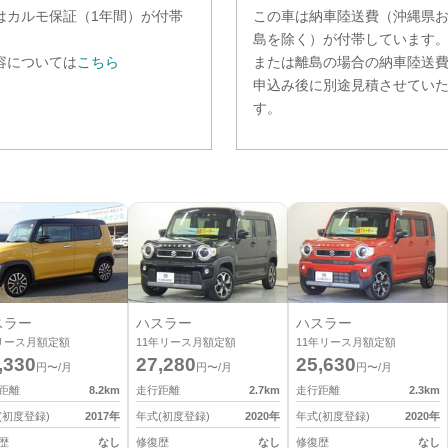
は
カルモ保証（1年間）
が付帯
この車は納車陸送費（沖縄県
。
島を除く）が付帯しています
容については
こちら
または離島の場合の納車陸送
申込み後に別途見積させてい
す。
スラー
ハスラー
ハスラー
リース月額定額
11
年リース月額定額
11
年リース月額定額
,330
27,280
25,630
円〜/月
円〜/月
円〜/月
距離
8.2
km
走行距離
2.7
km
走行距離
2.3
km
(初度登録)
2017
年
年式(初度登録)
2020
年
年式(初度登録)
2020
年
歴
なし
修復歴
なし
修復歴
なし