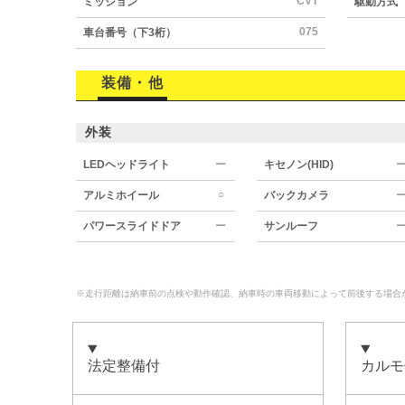
CVT
ミッション
駆動方式
075
車台番号（下3桁）
装備・他
外装
LEDヘッドライト
ー
キセノン(HID)
○
アルミホイール
バックカメラ
パワースライドドア
ー
サンルーフ
※走行距離は納車前の点検や動作確認、納車時の車両移動によって前後する場合
法定整備付
カルモ