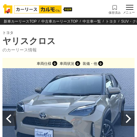
メニュー
保存済み
新車カーリースTOP
中古車カーリースTOP
中古車一覧
トヨタ
SUV・
トヨタ
ヤリスクロス
のカーリース情報
車両仕様
車両状況
装備・他