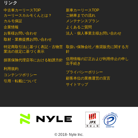
リンク
中古車カーリースTOP
新車カーリースTOP
カーリースカルモくんとは？
ご納車までの流れ
カルモ保証
メンテナンスプラン
企業情報
よくあるご質問
お客様お問い合わせ
法人・個人事業主様お問い合わせ
取材・業務提携お問い合わせ
特定商取引法に基づく表記・古物営
取扱い保険会社／推奨販売に関する方
業法の規定に基づく表示
針
信用情報の訂正および利用停止の申し
損害保険代理店等における勧誘方針
出手続き
利用規約
プライバシーポリシー
コンテンツポリシー
顧客本位の業務運営の宣言
引用・転載について
サイトマップ
© 2018- Nyle Inc.