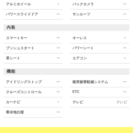
○
アルミホイール
バックカメラ
ー
パワースライドドア
ー
サンルーフ
ー
内装
○
スマートキー
ー
キーレス
プッシュスタート
ー
パワーシート
ー
○
革シート
ー
エアコン
機能
アイドリングストップ
ー
衝突被害軽減システム
ー
ETC
クルーズコントロール
ー
ー
○
カーナビ
テレビ
テレビ
寒冷地仕様
ー