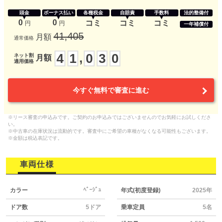
頭金
ボーナス払い
各種税金
自賠責
手数料
法的整備付
0
0
コミ
コミ
コミ
円
円
一年補償付
41,405
月額
通常価格
4
1
0
3
0
,
ネット割
月額
適用価格
今すぐ無料で審査に進む
※リース審査の申込みです。ご契約のお申込みではございませんのでお気軽にお試しくださ
い。
※中古車の在庫状況は流動的です。審査中にご希望の車種がなくなる可能性もございます。
※金額は税込表記です。
車両仕様
ﾍﾞｰｼﾞｭ
カラー
年式(初度登録)
2025年
ドア数
5ドア
乗車定員
5名