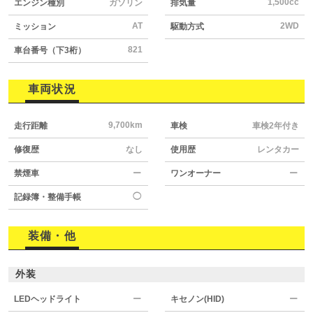
1,500cc
エンジン種別
ガソリン
排気量
AT
2WD
ミッション
駆動方式
821
車台番号（下3桁）
車両状況
9,700km
走行距離
車検
車検2年付き
修復歴
なし
使用歴
レンタカー
禁煙車
ー
ワンオーナー
ー
◯
記録簿・整備手帳
装備・他
外装
LEDヘッドライト
ー
キセノン(HID)
ー