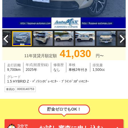
41,030
11年賃貸月額定額
円〜
年式(初度登録)
修復歴
車検
走行距離
排気量
9,700km
2025年
なし
車検2年付き
1,500cc
グレード
1.5 HYBRID Z・ﾊﾟﾉﾗﾐｯｸﾋﾞｭｰﾓﾆﾀｰ・ﾌﾞﾗｲﾝﾄﾞｽﾎﾟｯﾄﾓﾆﾀｰ
0003140753
車両ID
貯金ゼロでもOK！