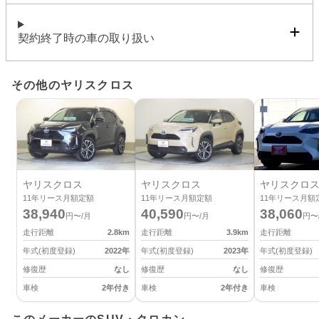
契約終了時の車の取り扱い
その他のヤリスクロス
ヤリスクロス
ヤリスクロス
ヤリスクロ
11
年リース月額定額
11
年リース月額定額
11
年リース月額
38,940
40,590
38,060
円〜/月
円〜/月
円〜
走行距離
2.8
km
走行距離
3.9
km
走行距離
年式(初度登録)
2022
年
年式(初度登録)
2023
年
年式(初度登録)
修復歴
なし
修復歴
なし
修復歴
車検
2年付き
車検
2年付き
車検