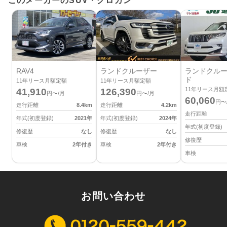
このメーカーのSUV・クロカン
RAV4
ランドクルーザー
ランドクルー
ド
11
年リース月額定額
11
年リース月額定額
11
年リース月額
41,910
126,390
円〜/月
円〜/月
60,060
円〜
走行距離
8.4
km
走行距離
4.2
km
走行距離
年式(初度登録)
2021
年
年式(初度登録)
2024
年
年式(初度登録)
修復歴
なし
修復歴
なし
修復歴
車検
2年付き
車検
2年付き
車検
お問い合わせ