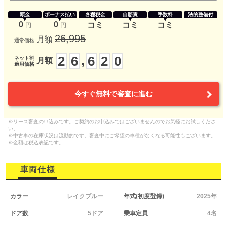
頭金
ボーナス払い
各種税金
自賠責
手数料
法的整備付
0
0
コミ
コミ
コミ
円
円
26,995
月額
通常価格
2
6
6
2
0
,
ネット割
月額
適用価格
今すぐ無料で審査に進む
※リース審査の申込みです。ご契約のお申込みではございませんのでお気軽にお試しくださ
い。
※中古車の在庫状況は流動的です。審査中にご希望の車種がなくなる可能性もございます。
※金額は税込表記です。
車両仕様
カラー
レイクブルー
年式(初度登録)
2025年
ドア数
5ドア
乗車定員
4名