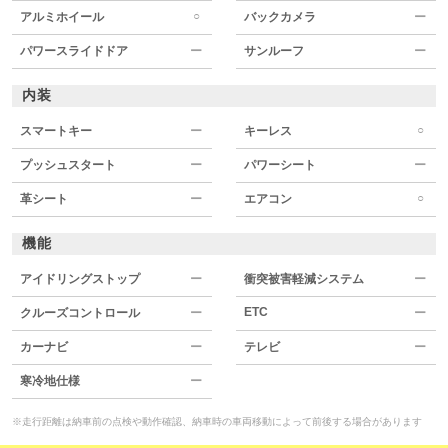
○
アルミホイール
バックカメラ
ー
パワースライドドア
ー
サンルーフ
ー
内装
○
スマートキー
ー
キーレス
プッシュスタート
ー
パワーシート
ー
○
革シート
ー
エアコン
機能
アイドリングストップ
ー
衝突被害軽減システム
ー
ETC
クルーズコントロール
ー
ー
カーナビ
ー
テレビ
ー
寒冷地仕様
ー
※走行距離は納車前の点検や動作確認、納車時の車両移動によって前後する場合があります