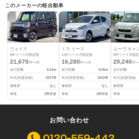
このメーカーの軽自動車
ウェイク
ミラ イース
ムーヴ キャ
8
年リース月額定額
11
年リース月額定額
8
年リース月額定
21,670
16,280
20,240
円〜/月
円〜/月
円〜
走行距離
8.1
km
走行距離
9.0
km
走行距離
年式(初度登録)
2017
年
年式(初度登録)
2022
年
年式(初度登録)
修復歴
なし
修復歴
なし
修復歴
車検
2年付き
車検
2年付き
車検
お問い合わせ