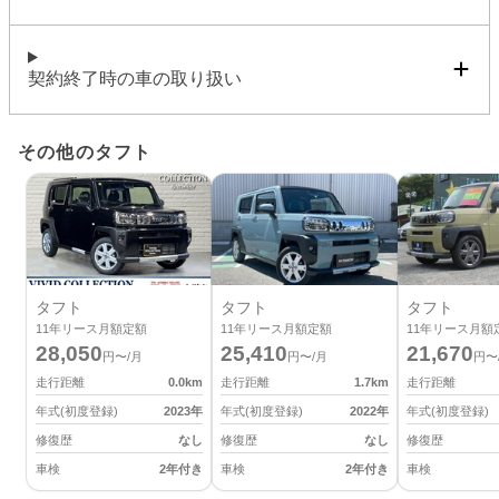
契約終了時の車の取り扱い
その他のタフト
タフト
タフト
タフト
11
年リース月額定額
11
年リース月額定額
11
年リース月額
28,050
25,410
21,670
円〜/月
円〜/月
円〜
走行距離
0.0
km
走行距離
1.7
km
走行距離
年式(初度登録)
2023
年
年式(初度登録)
2022
年
年式(初度登録)
修復歴
なし
修復歴
なし
修復歴
車検
2年付き
車検
2年付き
車検