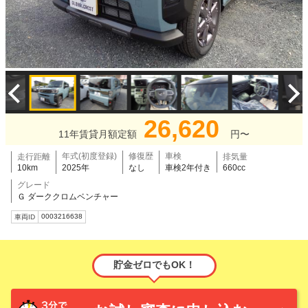
26,620
11年賃貸月額定額
円〜
年式(初度登録)
修復歴
車検
走行距離
排気量
10km
2025年
なし
車検2年付き
660cc
グレード
Ｇ ダーククロムベンチャー
0003216638
車両ID
貯金ゼロでもOK！