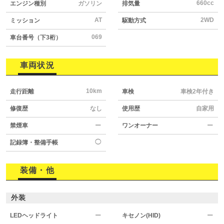
660cc
エンジン種別
ガソリン
排気量
AT
2WD
ミッション
駆動方式
069
車台番号（下3桁）
車両状況
10km
走行距離
車検
車検2年付き
修復歴
なし
使用歴
自家用
禁煙車
ー
ワンオーナー
ー
◯
記録簿・整備手帳
装備・他
外装
LEDヘッドライト
ー
キセノン(HID)
ー