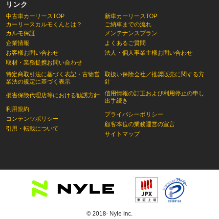
リンク
中古車カーリースTOP
新車カーリースTOP
カーリースカルモくんとは？
ご納車までの流れ
カルモ保証
メンテナンスプラン
企業情報
よくあるご質問
お客様お問い合わせ
法人・個人事業主様お問い合わせ
取材・業務提携お問い合わせ
特定商取引法に基づく表記・古物営
取扱い保険会社／推奨販売に関する方
業法の規定に基づく表示
針
信用情報の訂正および利用停止の申し
損害保険代理店等における勧誘方針
出手続き
利用規約
プライバシーポリシー
コンテンツポリシー
顧客本位の業務運営の宣言
引用・転載について
サイトマップ
© 2018- Nyle Inc.