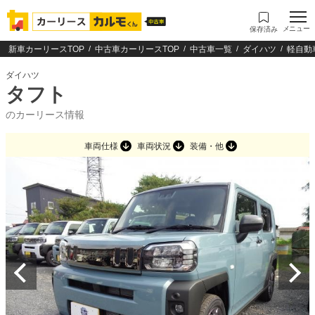
メニュー
保存済み
新車カーリースTOP
中古車カーリースTOP
中古車一覧
ダイハツ
軽自動
ダイハツ
タフト
のカーリース情報
車両仕様
車両状況
装備・他