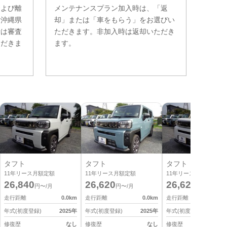
および離
メンテナンスプラン加入時は、「返
。沖縄県
却」または「車をもらう」をお選びい
費は審査
ただきます。非加入時は返却いただき
ただきま
ます。
タフト
タフト
タフト
11
年リース月額定額
11
年リース月額定額
11
年リース月額定額
26,840
26,620
26,620
円〜/月
円〜/月
円〜/月
走行距離
0.0
km
走行距離
0.0
km
走行距離
0
年式(初度登録)
2025
年
年式(初度登録)
2025
年
年式(初度登録)
2
修復歴
なし
修復歴
なし
修復歴