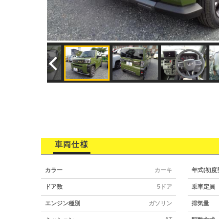
車両仕様
カラー
カーキ
年式(初度
ドア数
5ドア
乗車定員
エンジン種別
ガソリン
排気量