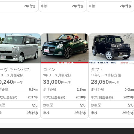
2年付き
車検
2年付き
車検
2年付き
ーヴ キャンバス
コペン
タフト
年リース月額定額
9
年リース月額定額
11
年リース月額定額
0,240
33,000
28,050
円〜/月
円〜/月
円〜/月
行距離
8.5
km
走行距離
2.2
km
走行距離
0.0
km
式(初度登録)
2017
年
年式(初度登録)
2018
年
年式(初度登録)
2023
年
復歴
なし
修復歴
なし
修復歴
なし
検
2年付き
車検
2年付き
車検
2年付き