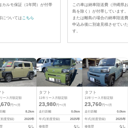
は
カルモ保証（1年間）
が付帯
この車は納車陸送費（沖縄県
。
島を除く）が付帯しています
容については
こちら
または離島の場合の納車陸送
申込み後に別途見積させてい
す。
フト
タフト
タフト
リース月額定額
11
年リース月額定額
11
年リース月額定額
,670
23,980
23,760
円〜/月
円〜/月
円〜/月
距離
8.2
km
走行距離
0.0
km
走行距離
0.0
km
(初度登録)
2020
年
年式(初度登録)
2025
年
年式(初度登録)
2025
年
歴
なし
修復歴
なし
修復歴
なし