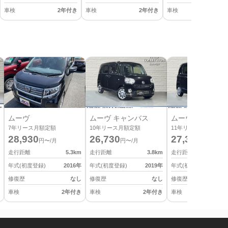
車検
2年付き
車検
2年付き
車検
2
ムーヴ
ムーヴ キャンバス
ムーヴ キャンバ
7
年リース月額定額
10
年リース月額定額
11
年リース月額定額
28,930
26,730
27,390
円〜/月
円〜/月
円〜/月
走行距離
5.3
km
走行距離
3.8
km
走行距離
年式(初度登録)
2016
年
年式(初度登録)
2019
年
年式(初度登録)
修復歴
なし
修復歴
なし
修復歴
車検
2年付き
車検
2年付き
車検