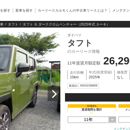
を探す
新車を探す
カーリースカルモくんの中古車リースとは？
メンテナン
車
タフト
タフト Ｇ ダーククロムベンチャー（2025年式 カーキ）
ダイハツ
タフト
のカーリース情報
26,2
11年賃貸月額定額
年式(初度登録)
修復歴
走行距離
10km
2025年
なし
0003238868
車両ID
STEP1
賃貸期間を選択
メ
11年
メンテナン