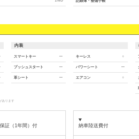
2WD
記録簿・整備手帳
内装
○
ー
スマートキー
ー
キーレス
ー
プッシュスタート
ー
パワーシート
ー
○
ー
革シート
ー
エアコン
があります
保証（1年間）付
納車陸送費付