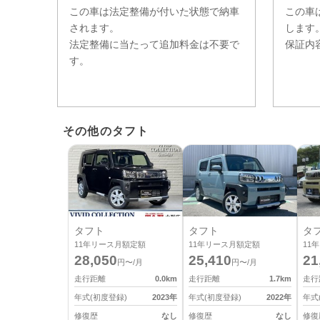
この車は法定整備が付いた状態で納車
この車
されます。
します
法定整備に当たって追加料金は不要で
保証内
す。
その他のタフト
タフト
タフト
タ
11
年リース月額定額
11
年リース月額定額
11
年
28,050
25,410
21
円〜/月
円〜/月
走行距離
0.0
km
走行距離
1.7
km
走行
年式(初度登録)
2023
年
年式(初度登録)
2022
年
年式
修復歴
なし
修復歴
なし
修復