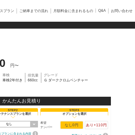
Q&A
スプラン
ご納車までの流れ
月額料金に含まれるもの
お問い合わせ
90
円〜
車検
グレード
排気量
車検2年付き
660cc
Ｇ ダーククロムベンチャー
かんたんお見積り
STEP2
STEP3
ンテナンスプランを選択
オプションを選択
希望
なし
なし
0円
あり
+110円
ナンバー
スプランに含まれる内容