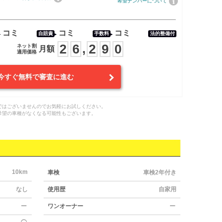
希望ナンバーについて
コミ
コミ
コミ
自賠責
手数料
法的整備付
2
6
2
9
0
,
ネット割
月額
適用価格
今すぐ無料で審査に進む
ではございませんのでお気軽にお試しください。
希望の車種がなくなる可能性もございます。
10km
車検
車検2年付き
なし
使用歴
自家用
ー
ワンオーナー
ー