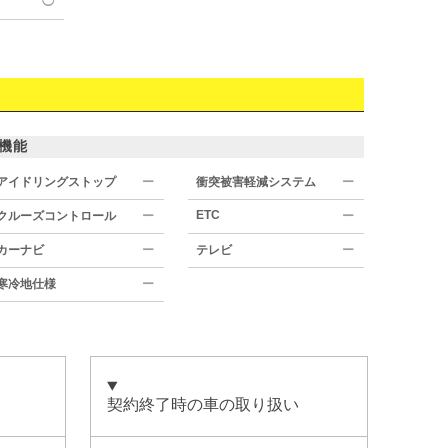
◯
機能
アイドリングストップ
ー
衝突被害軽減システム
ー
ETC
クルーズコントロール
ー
ー
カーナビ
ー
テレビ
ー
寒冷地仕様
ー
契約終了時の車の取り扱い