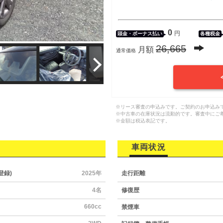
0
円
頭金・
ボーナス払い
各種税金
26,665
月額
通常価格
※リース審査の申込みです。ご契約のお申込み
※中古車の在庫状況は流動的です。審査中にご
※金額は税込表記です。
車両状況
登録)
2025年
走行距離
4名
修復歴
660cc
禁煙車