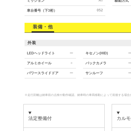
AT
ミッション
駆動方式
052
車台番号（下3桁）
装備・他
外装
LEDヘッドライト
ー
キセノン(HID)
○
アルミホイール
バックカメラ
パワースライドドア
ー
サンルーフ
※走行距離は納車前の点検や動作確認、納車時の車両移動によって前後する場合
法定整備付
カルモ