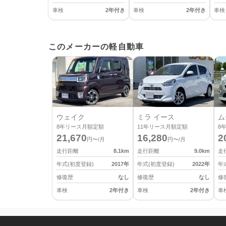
車検
2年付き
車検
2年付き
車検
このメーカーの軽自動車
ウェイク
ミラ イース
ム
8
年リース月額定額
11
年リース月額定額
8
21,670
16,280
2
円〜/月
円〜/月
走行距離
8.1
km
走行距離
9.0
km
走
年式(初度登録)
2017
年
年式(初度登録)
2022
年
年
修復歴
なし
修復歴
なし
修
車検
2年付き
車検
2年付き
車