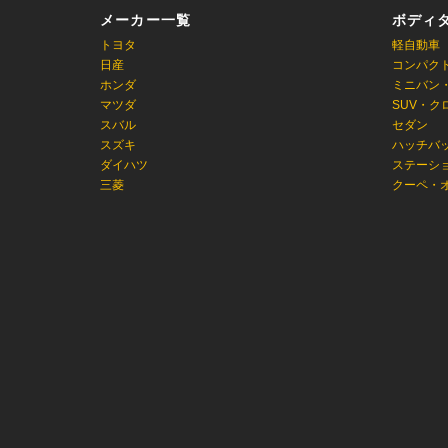
メーカー一覧
ボディ
トヨタ
軽自動車
日産
コンパク
ホンダ
ミニバン
マツダ
SUV・ク
スバル
セダン
スズキ
ハッチバ
ダイハツ
ステーシ
三菱
クーペ・