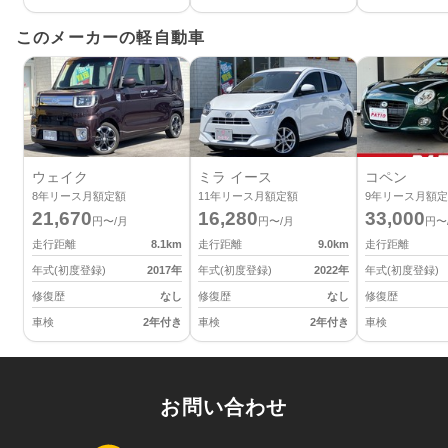
このメーカーの軽自動車
ウェイク
ミラ イース
コペン
8
年リース月額定額
11
年リース月額定額
9
年リース月額定
21,670
16,280
33,000
円〜/月
円〜/月
円〜
走行距離
8.1
km
走行距離
9.0
km
走行距離
年式(初度登録)
2017
年
年式(初度登録)
2022
年
年式(初度登録)
修復歴
なし
修復歴
なし
修復歴
車検
2年付き
車検
2年付き
車検
お問い合わせ