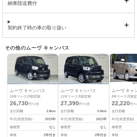
納車陸送費付
契約終了時の車の取り扱い
その他のムーヴ キャンバス
ムーヴ キャンバス
ムーヴ キャンバス
ムーヴ キャ
10
年リース月額定額
11
年リース月額定額
8
年リース月額定
26,730
27,390
22,220
円〜/月
円〜/月
円〜
走行距離
3.8
km
走行距離
0.8
km
走行距離
年式(初度登録)
2019
年
年式(初度登録)
2023
年
年式(初度登録)
修復歴
なし
修復歴
なし
修復歴
車検
2年付き
車検
2年付き
車検