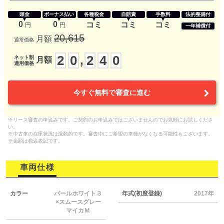
頭金
ボーナス払い
各種税金
自賠責
手数料
法的整備付
0
0
コミ
コミ
コミ
円
円
一年補償付
20,615
月額
通常価格
2
0
2
4
0
,
ネット割
月額
適用価格
今すぐ無料で審査に進む
※リース審査の申込みです。ご契約のお申込みではございませんのでお気軽にお試しくださ
い。
※中古車の在庫状況は流動的です。審査中にご希望の車種がなくなる可能性もございます。
※金額は税込表記です。
車両仕様
カラー
パールホワイト３
年式(初度登録)
2017年
×スムースグレー
マイカＭ