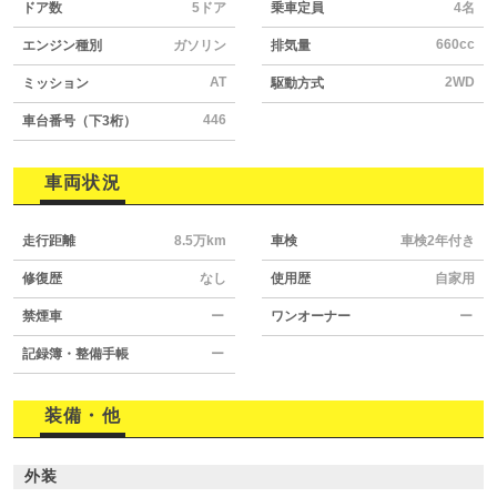
ドア数
5ドア
乗車定員
4名
660cc
エンジン種別
ガソリン
排気量
AT
2WD
ミッション
駆動方式
446
車台番号（下3桁）
車両状況
走行距離
8.5万km
車検
車検2年付き
修復歴
なし
使用歴
自家用
禁煙車
ー
ワンオーナー
ー
記録簿・整備手帳
ー
装備・他
外装