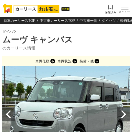
メニュー
保存済み
新車カーリースTOP
中古車カーリースTOP
中古車一覧
ダイハツ
軽自動
ダイハツ
ムーヴ キャンバス
のカーリース情報
車両仕様
車両状況
装備・他