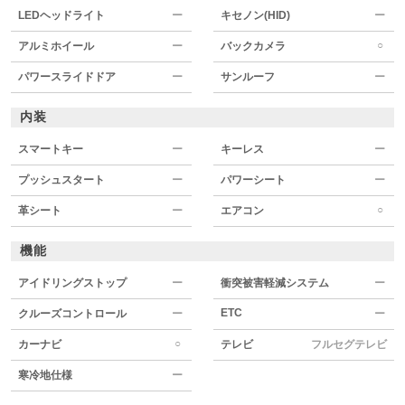
LEDヘッドライト
ー
キセノン(HID)
ー
○
アルミホイール
ー
バックカメラ
パワースライドドア
ー
サンルーフ
ー
内装
スマートキー
ー
キーレス
ー
プッシュスタート
ー
パワーシート
ー
○
革シート
ー
エアコン
機能
アイドリングストップ
ー
衝突被害軽減システム
ー
ETC
クルーズコントロール
ー
ー
○
カーナビ
テレビ
フルセグテレビ
寒冷地仕様
ー