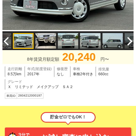
20,240
8年賃貸月額定額
円〜
走行距離
年式(初度登録)
修復歴
車検
排気量
8.5万km
2017年
なし
車検2年付き
660cc
グレード
Ｘ リミテッド メイクアップ ＳＡ２
2604212000197
車両ID
貯金ゼロでもOK！