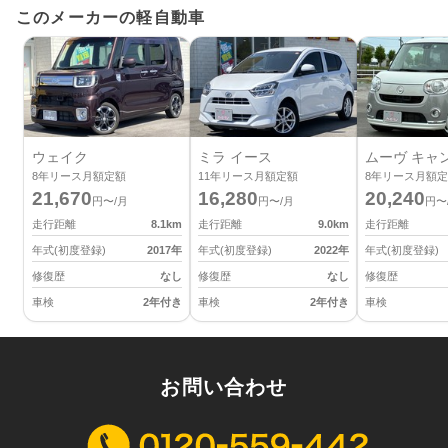
このメーカーの軽自動車
ウェイク
ミラ イース
ムーヴ キャ
8
年リース月額定額
11
年リース月額定額
8
年リース月額定
21,670
16,280
20,240
円〜/月
円〜/月
円〜
走行距離
8.1
km
走行距離
9.0
km
走行距離
年式(初度登録)
2017
年
年式(初度登録)
2022
年
年式(初度登録)
修復歴
なし
修復歴
なし
修復歴
車検
2年付き
車検
2年付き
車検
お問い合わせ