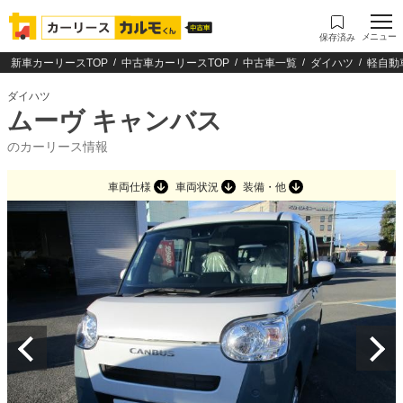
メニュー
保存済み
新車カーリースTOP
中古車カーリースTOP
中古車一覧
ダイハツ
軽自動
ダイハツ
ムーヴ キャンバス
のカーリース情報
車両仕様
車両状況
装備・他