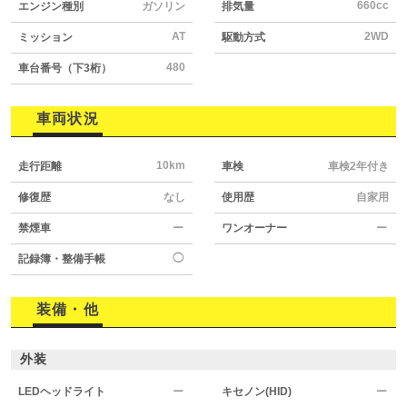
660cc
エンジン種別
ガソリン
排気量
AT
2WD
ミッション
駆動方式
480
車台番号（下3桁）
車両状況
10km
走行距離
車検
車検2年付き
修復歴
なし
使用歴
自家用
禁煙車
ー
ワンオーナー
ー
◯
記録簿・整備手帳
装備・他
外装
LEDヘッドライト
ー
キセノン(HID)
ー