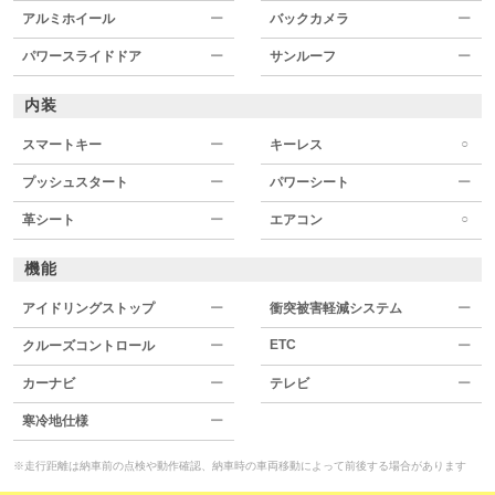
アルミホイール
ー
バックカメラ
ー
パワースライドドア
ー
サンルーフ
ー
内装
○
スマートキー
ー
キーレス
プッシュスタート
ー
パワーシート
ー
○
革シート
ー
エアコン
機能
アイドリングストップ
ー
衝突被害軽減システム
ー
ETC
クルーズコントロール
ー
ー
カーナビ
ー
テレビ
ー
寒冷地仕様
ー
※走行距離は納車前の点検や動作確認、納車時の車両移動によって前後する場合があります