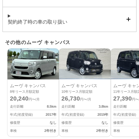
契約終了時の車の取り扱い
その他のムーヴ キャンバス
ムーヴ キャンバス
ムーヴ キャンバス
ムーヴ キャ
8
年リース月額定額
10
年リース月額定額
11
年リース月額
20,240
26,730
27,390
円〜/月
円〜/月
円〜
走行距離
8.5
km
走行距離
3.8
km
走行距離
年式(初度登録)
2017
年
年式(初度登録)
2019
年
年式(初度登録)
修復歴
なし
修復歴
なし
修復歴
車検
2年付き
車検
2年付き
車検