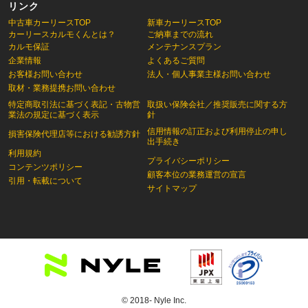
リンク
中古車カーリースTOP
新車カーリースTOP
カーリースカルモくんとは？
ご納車までの流れ
カルモ保証
メンテナンスプラン
企業情報
よくあるご質問
お客様お問い合わせ
法人・個人事業主様お問い合わせ
取材・業務提携お問い合わせ
特定商取引法に基づく表記・古物営
取扱い保険会社／推奨販売に関する方
業法の規定に基づく表示
針
信用情報の訂正および利用停止の申し
損害保険代理店等における勧誘方針
出手続き
利用規約
プライバシーポリシー
コンテンツポリシー
顧客本位の業務運営の宣言
引用・転載について
サイトマップ
© 2018- Nyle Inc.