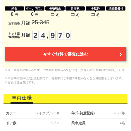
頭金
ボーナス払い
各種税金
自賠責
手数料
法的整備付
0
0
コミ
コミ
コミ
円
円
25,345
月額
通常価格
2
4
9
7
0
,
ネット割
月額
適用価格
今すぐ無料で審査に進む
※リース審査の申込みです。ご契約のお申込みではございませんのでお気軽にお試しくださ
い。
※中古車の在庫状況は流動的です。審査中にご希望の車種がなくなる可能性もございます。
※金額は税込表記です。
車両仕様
カラー
レイクブルーⅡ
年式(初度登録)
2025年
ドア数
5ドア
乗車定員
4名