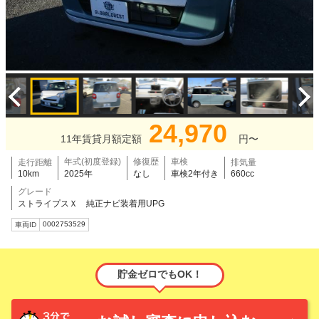
24,970
11年賃貸月額定額
円〜
年式(初度登録)
修復歴
車検
走行距離
排気量
10km
2025年
なし
車検2年付き
660cc
グレード
ストライプスＸ 純正ナビ装着用UPG
0002753529
車両ID
貯金ゼロでもOK！