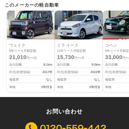
このメーカーの軽自動車
ウェイク
ミラ イース
コペン
8
年リース月額定額
11
年リース月額定額
9
年リース月額定
21,010
15,730
33,000
円〜/月
円〜/月
円〜
走行距離
8.1
km
走行距離
9.0
km
走行距離
年式(初度登録)
2017
年
年式(初度登録)
2022
年
年式(初度登録)
修復歴
なし
修復歴
なし
修復歴
車検
2年付き
車検
2年付き
車検
お問い合わせ