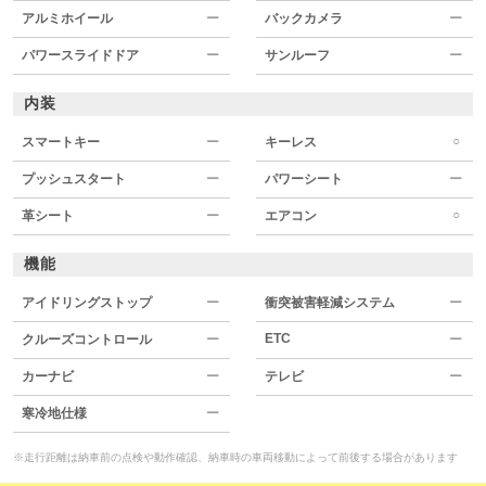
アルミホイール
ー
バックカメラ
ー
パワースライドドア
ー
サンルーフ
ー
内装
○
スマートキー
ー
キーレス
プッシュスタート
ー
パワーシート
ー
○
革シート
ー
エアコン
機能
アイドリングストップ
ー
衝突被害軽減システム
ー
ETC
クルーズコントロール
ー
ー
カーナビ
ー
テレビ
ー
寒冷地仕様
ー
※走行距離は納車前の点検や動作確認、納車時の車両移動によって前後する場合があります