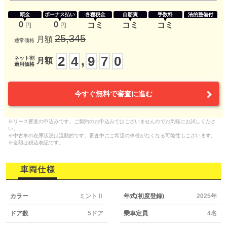
頭金
ボーナス払い
各種税金
自賠責
手数料
法的整備付
0
0
コミ
コミ
コミ
円
円
25,345
月額
通常価格
2
4
9
7
0
,
ネット割
月額
適用価格
今すぐ無料で審査に進む
※リース審査の申込みです。ご契約のお申込みではございませんのでお気軽にお試しくださ
い。
※中古車の在庫状況は流動的です。審査中にご希望の車種がなくなる可能性もございます。
※金額は税込表記です。
車両仕様
カラー
ミントⅡ
年式(初度登録)
2025年
ドア数
5ドア
乗車定員
4名