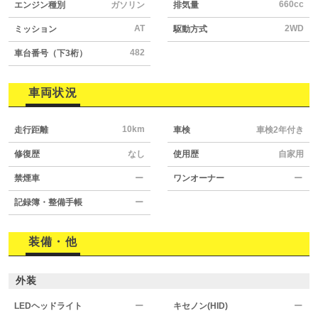
660cc
エンジン種別
ガソリン
排気量
AT
2WD
ミッション
駆動方式
482
車台番号（下3桁）
車両状況
10km
走行距離
車検
車検2年付き
修復歴
なし
使用歴
自家用
禁煙車
ー
ワンオーナー
ー
記録簿・整備手帳
ー
装備・他
外装
LEDヘッドライト
ー
キセノン(HID)
ー