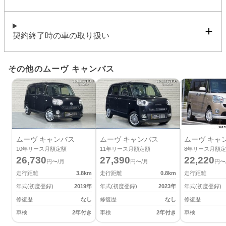
契約終了時の車の取り扱い
その他のムーヴ キャンバス
ムーヴ キャンバス
ムーヴ キャンバス
ムーヴ キャ
10
年リース月額定額
11
年リース月額定額
8
年リース月額定
26,730
27,390
22,220
円〜/月
円〜/月
円〜
走行距離
3.8
km
走行距離
0.8
km
走行距離
年式(初度登録)
2019
年
年式(初度登録)
2023
年
年式(初度登録)
修復歴
なし
修復歴
なし
修復歴
車検
2年付き
車検
2年付き
車検