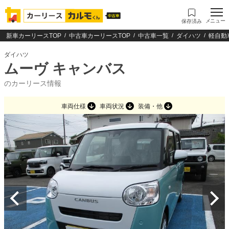
メニュー
保存済み
新車カーリースTOP
中古車カーリースTOP
中古車一覧
ダイハツ
軽自動
ダイハツ
ムーヴ キャンバス
のカーリース情報
車両仕様
車両状況
装備・他