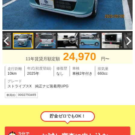
24,970
11年賃貸月額定額
円〜
年式(初度登録)
修復歴
車検
走行距離
排気量
10km
2025年
なし
車検2年付き
660cc
グレード
ストライプスX 純正ナビ装着用UPG
0002753465
車両ID
貯金ゼロでもOK！