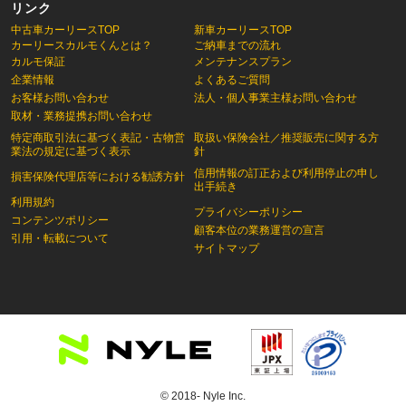
リンク
中古車カーリースTOP
新車カーリースTOP
カーリースカルモくんとは？
ご納車までの流れ
カルモ保証
メンテナンスプラン
企業情報
よくあるご質問
お客様お問い合わせ
法人・個人事業主様お問い合わせ
取材・業務提携お問い合わせ
特定商取引法に基づく表記・古物営
取扱い保険会社／推奨販売に関する方
業法の規定に基づく表示
針
信用情報の訂正および利用停止の申し
損害保険代理店等における勧誘方針
出手続き
利用規約
プライバシーポリシー
コンテンツポリシー
顧客本位の業務運営の宣言
引用・転載について
サイトマップ
© 2018- Nyle Inc.