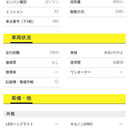
660cc
エンジン種別
ガソリン
排気量
AT
2WD
ミッション
駆動方式
692
車台番号（下3桁）
車両状況
10km
走行距離
車検
車検2年付き
修復歴
なし
使用歴
自家用
禁煙車
ー
ワンオーナー
ー
◯
記録簿・整備手帳
装備・他
外装
LEDヘッドライト
ー
キセノン(HID)
ー