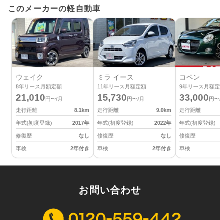
このメーカーの軽自動車
ウェイク
ミラ イース
コペン
8
年リース月額定額
11
年リース月額定額
9
年リース月額定
21,010
15,730
33,000
円〜/月
円〜/月
円〜
走行距離
8.1
km
走行距離
9.0
km
走行距離
年式(初度登録)
2017
年
年式(初度登録)
2022
年
年式(初度登録)
修復歴
なし
修復歴
なし
修復歴
車検
2年付き
車検
2年付き
車検
お問い合わせ