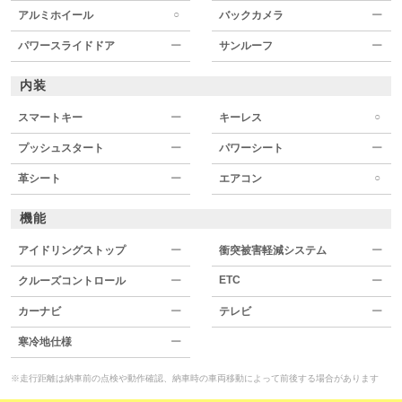
○
アルミホイール
バックカメラ
ー
パワースライドドア
ー
サンルーフ
ー
内装
○
スマートキー
ー
キーレス
プッシュスタート
ー
パワーシート
ー
○
革シート
ー
エアコン
機能
アイドリングストップ
ー
衝突被害軽減システム
ー
ETC
クルーズコントロール
ー
ー
カーナビ
ー
テレビ
ー
寒冷地仕様
ー
※走行距離は納車前の点検や動作確認、納車時の車両移動によって前後する場合があります