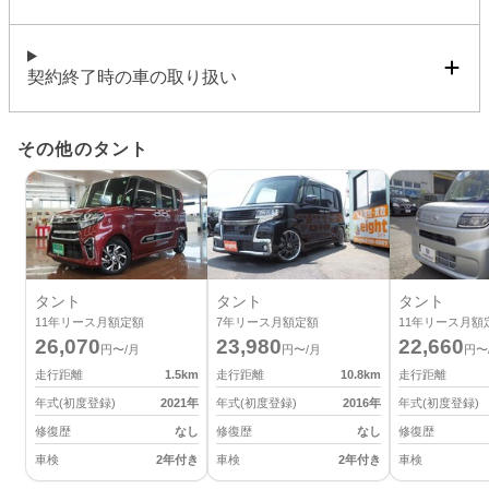
契約終了時の車の取り扱い
その他のタント
タント
タント
タント
11
年リース月額定額
7
年リース月額定額
11
年リース月額
26,070
23,980
22,660
円〜/月
円〜/月
円〜
走行距離
1.5
km
走行距離
10.8
km
走行距離
年式(初度登録)
2021
年
年式(初度登録)
2016
年
年式(初度登録)
修復歴
なし
修復歴
なし
修復歴
車検
2年付き
車検
2年付き
車検