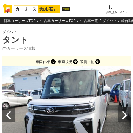
メニュー
保存済み
新車カーリースTOP
中古車カーリースTOP
中古車一覧
ダイハツ
軽自動
ダイハツ
タント
のカーリース情報
車両仕様
車両状況
装備・他