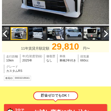
29,810
11年賃貸月額定額
円〜
年式(初度登録)
修復歴
車検
走行距離
排気量
10km
2025年
なし
車検2年付き
660cc
グレード
カスタムRS
0003216641
車両ID
貯金ゼロでもOK！