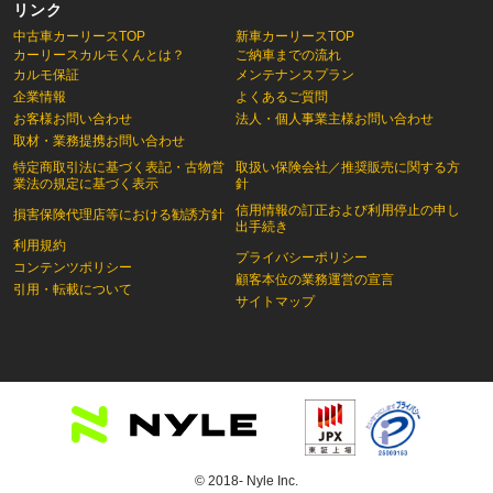
リンク
中古車カーリースTOP
新車カーリースTOP
カーリースカルモくんとは？
ご納車までの流れ
カルモ保証
メンテナンスプラン
企業情報
よくあるご質問
お客様お問い合わせ
法人・個人事業主様お問い合わせ
取材・業務提携お問い合わせ
特定商取引法に基づく表記・古物営
取扱い保険会社／推奨販売に関する方
業法の規定に基づく表示
針
信用情報の訂正および利用停止の申し
損害保険代理店等における勧誘方針
出手続き
利用規約
プライバシーポリシー
コンテンツポリシー
顧客本位の業務運営の宣言
引用・転載について
サイトマップ
© 2018- Nyle Inc.