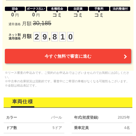
頭金
ボーナス払い
各種税金
自賠責
手数料
法的整備付
0
0
コミ
コミ
コミ
円
円
30,185
月額
通常価格
2
9
8
1
0
,
ネット割
月額
適用価格
今すぐ無料で審査に進む
※リース審査の申込みです。ご契約のお申込みではございませんのでお気軽にお試しくださ
い。
※中古車の在庫状況は流動的です。審査中にご希望の車種がなくなる可能性もございます。
※金額は税込表記です。
車両仕様
カラー
パール
年式(初度登録)
2025年
ドア数
5ドア
乗車定員
4名