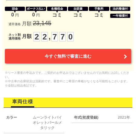
頭金
ボーナス払い
各種税金
自賠責
手数料
法的整備付
0
0
コミ
コミ
コミ
円
円
一年補償付
23,145
月額
通常価格
2
2
7
7
0
,
ネット割
月額
適用価格
今すぐ無料で審査に進む
※リース審査の申込みです。ご契約のお申込みではございませんのでお気軽にお試しくださ
い。
※中古車の在庫状況は流動的です。審査中にご希望の車種がなくなる可能性もございます。
※金額は税込表記です。
車両仕様
カラー
ムーンライトバイ
年式(初度登録)
2021年
オレットパールメ
タリック