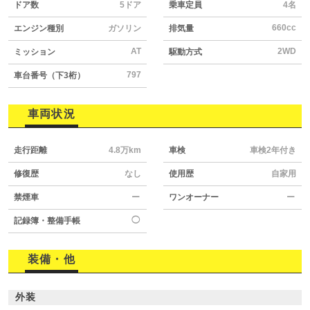
ドア数
5ドア
乗車定員
4名
660cc
エンジン種別
ガソリン
排気量
AT
2WD
ミッション
駆動方式
797
車台番号（下3桁）
車両状況
走行距離
4.8万km
車検
車検2年付き
修復歴
なし
使用歴
自家用
禁煙車
ー
ワンオーナー
ー
◯
記録簿・整備手帳
装備・他
外装