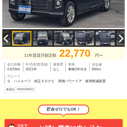
22,770
11年賃貸月額定額
円〜
走行距離
年式(初度登録)
修復歴
車検
排気量
4.8万km
2021年
なし
車検2年付き
660cc
グレード
Ｇ ハイルーフ 純正ＳＤナビ 両側パワードア 衝突軽減装置
0003235021
車両ID
貯金ゼロでもOK！