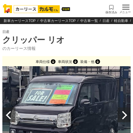
メニュー
保存済み
新車カーリースTOP
中古車カーリースTOP
中古車一覧
日産
軽自動車
日産
クリッパー リオ
のカーリース情報
車両仕様
車両状況
装備・他