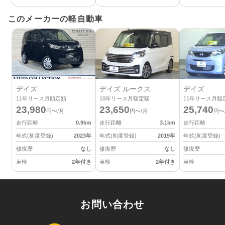
このメーカーの軽自動車
デイズ
デイズ ルークス
デイズ
11
年リース月額定額
10
年リース月額定額
11
年リース月額
23,980
23,650
25,740
円〜/月
円〜/月
円〜
走行距離
0.9
km
走行距離
3.1
km
走行距離
年式(初度登録)
2023
年
年式(初度登録)
2019
年
年式(初度登録)
修復歴
なし
修復歴
なし
修復歴
車検
2年付き
車検
2年付き
車検
お問い合わせ