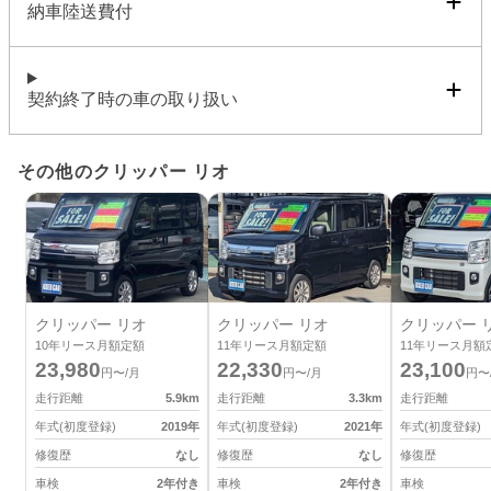
納車陸送費付
契約終了時の車の取り扱い
その他のクリッパー リオ
クリッパー リオ
クリッパー リオ
クリッパー 
10
年リース月額定額
11
年リース月額定額
11
年リース月額
23,980
22,330
23,100
円〜/月
円〜/月
円〜
走行距離
5.9
km
走行距離
3.3
km
走行距離
年式(初度登録)
2019
年
年式(初度登録)
2021
年
年式(初度登録)
修復歴
なし
修復歴
なし
修復歴
車検
2年付き
車検
2年付き
車検