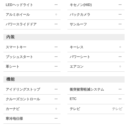
LEDヘッドライト
ー
キセノン(HID)
ー
○
アルミホイール
バックカメラ
ー
パワースライドドア
ー
サンルーフ
ー
内装
○
スマートキー
ー
キーレス
プッシュスタート
ー
パワーシート
ー
○
革シート
ー
エアコン
機能
アイドリングストップ
ー
衝突被害軽減システム
ー
ETC
クルーズコントロール
ー
ー
○
カーナビ
テレビ
テレビ
寒冷地仕様
ー