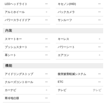
LEDヘッドライト
ー
キセノン(HID)
ー
○
アルミホイール
バックカメラ
ー
パワースライドドア
ー
サンルーフ
ー
内装
○
スマートキー
ー
キーレス
プッシュスタート
ー
パワーシート
ー
○
革シート
ー
エアコン
機能
アイドリングストップ
ー
衝突被害軽減システム
ー
ETC
クルーズコントロール
ー
ー
○
カーナビ
テレビ
テレビ
寒冷地仕様
ー