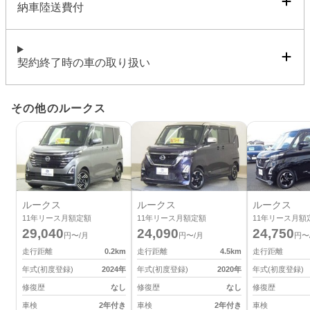
納車陸送費付
契約終了時の車の取り扱い
その他のルークス
ルークス
ルークス
ルークス
11
年リース月額定額
11
年リース月額定額
11
年リース月額
29,040
24,090
24,750
円〜/月
円〜/月
円〜
走行距離
0.2
km
走行距離
4.5
km
走行距離
年式(初度登録)
2024
年
年式(初度登録)
2020
年
年式(初度登録)
修復歴
なし
修復歴
なし
修復歴
車検
2年付き
車検
2年付き
車検