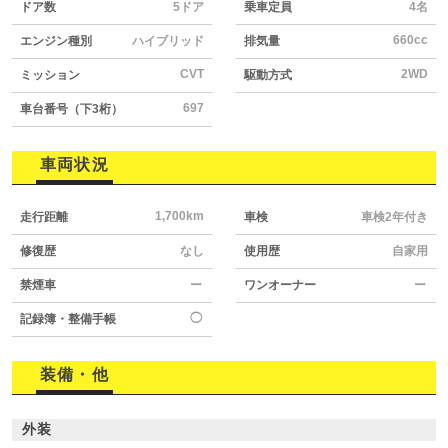
ドア数
5ドア
乗車定員
4名
660cc
エンジン種別
ハイブリッド
排気量
CVT
2WD
ミッション
駆動方式
697
車台番号（下3桁）
車両状況
1,700km
走行距離
車検
車検2年付き
修復歴
なし
使用歴
自家用
禁煙車
ー
ワンオーナー
ー
◯
記録簿・整備手帳
装備・他
外装