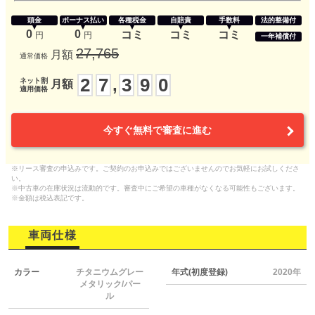
頭金
ボーナス払い
各種税金
自賠責
手数料
法的整備付
0
0
コミ
コミ
コミ
円
円
一年補償付
27,765
月額
通常価格
2
7
3
9
0
,
ネット割
月額
適用価格
今すぐ無料で審査に進む
※リース審査の申込みです。ご契約のお申込みではございませんのでお気軽にお試しくださ
い。
※中古車の在庫状況は流動的です。審査中にご希望の車種がなくなる可能性もございます。
※金額は税込表記です。
車両仕様
カラー
チタニウムグレー
年式(初度登録)
2020年
メタリック/パー
ル