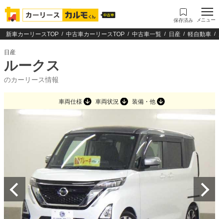
メニュー
保存済み
新車カーリースTOP
中古車カーリースTOP
中古車一覧
日産
軽自動車
日産
ルークス
のカーリース情報
車両仕様
車両状況
装備・他