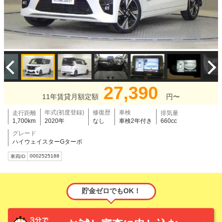
27,390
11年賃貸月額定額
円〜
年式(初度登録)
修復歴
車検
走行距離
排気量
1,700km
2020年
なし
車検2年付き
660cc
グレード
ハイウェイスターGターボ
0002525188
車両ID
貯金ゼロでもOK！