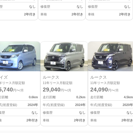
歴
なし
修復歴
なし
修復歴
なし
2年付き
車検
2年付き
車検
2年付き
イズ
ルークス
ルークス
年リース月額定額
11
年リース月額定額
11
年リース月額定額
5,740
29,040
24,090
円〜/月
円〜/月
円〜/月
行距離
0.6
km
走行距離
0.2
km
走行距離
4.5
km
式(初度登録)
2024
年
年式(初度登録)
2024
年
年式(初度登録)
2020
年
復歴
なし
修復歴
なし
修復歴
なし
検
2年付き
車検
2年付き
車検
2年付き