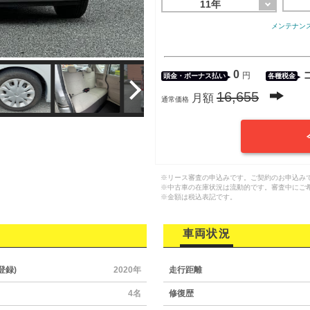
11年
メンテナン
0
円
頭金・
ボーナス払い
各種税金
16,655
月額
通常価格
※リース審査の申込みです。ご契約のお申込み
※中古車の在庫状況は流動的です。審査中にご
※金額は税込表記です。
車両状況
登録)
2020年
走行距離
4名
修復歴