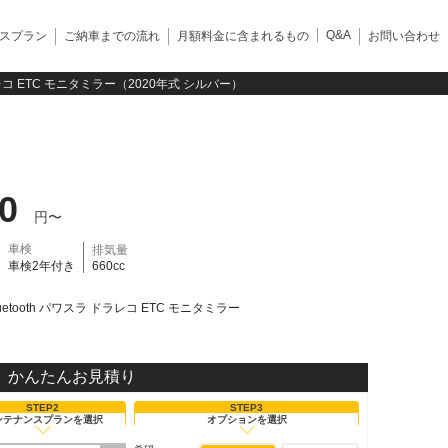
Q&A
スプラン
ご納車までの流れ
月額料金に含まれるもの
お問い合わせ
ラレコ ETC モニタミラー（2020年式 シルバー）
80
円〜
車検
排気量
車検2年付き
660cc
etooth パワスラ ドラレコ ETC モニタミラー
かんたんお見積り
STEP2
STEP3
ンテナンスプランを選択
オプションを選択