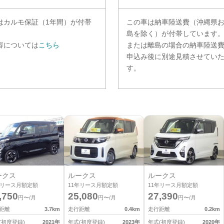
は
カルモ保証（1年間）
が付帯
この車は納車陸送費（沖縄県
。
島を除く）が付帯しています
容については
こちら
または離島の場合の納車陸送
申込み後に別途見積させてい
す。
ークス
ルークス
ルークス
リース月額定額
11
年リース月額定額
11
年リース月額定額
,750
25,080
27,390
円〜/月
円〜/月
円〜/月
距離
3.7
km
走行距離
0.4
km
走行距離
0.2
km
(初度登録)
2021
年
年式(初度登録)
2023
年
年式(初度登録)
2020
年