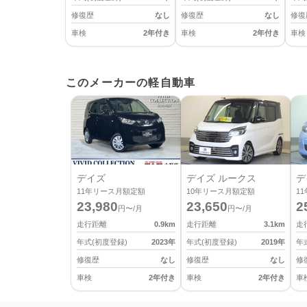
修復歴
なし
修復歴
なし
修復
車検
2年付き
車検
2年付き
車検
このメーカーの軽自動車
デイズ
デイズ ルークス
デ
11
年リース月額定額
10
年リース月額定額
11
23,980
23,650
2
円〜/月
円〜/月
走行距離
0.9
km
走行距離
3.1
km
走
年式(初度登録)
2023
年
年式(初度登録)
2019
年
年
修復歴
なし
修復歴
なし
修
車検
2年付き
車検
2年付き
車