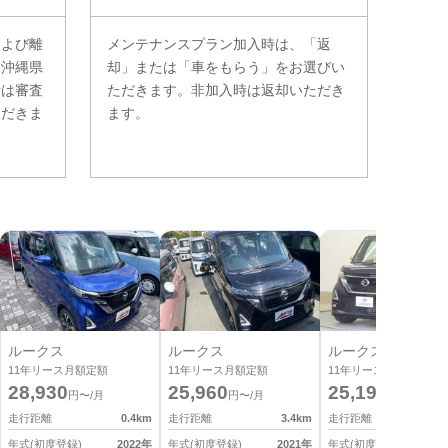
および離
メンテナンスプラン加入時は、「返
。沖縄県
却」または「車をもらう」をお選びい
費は審査
ただきます。非加入時は返却いただき
ただきま
ます。
ルークス
ルークス
ルークス
11
年リース月額定額
11
年リース月額定額
11
年リース月額定額
28,930
25,960
25,190
円〜/月
円〜/月
円〜/月
走行距離
0.4
km
走行距離
3.4
km
走行距離
2
年式(初度登録)
2022
年
年式(初度登録)
2021
年
年式(初度登録)
2