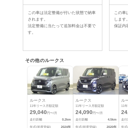
この車は法定整備が付いた状態で納車
この車
されます。
します
法定整備に当たって追加料金は不要で
保証内
す。
その他のルークス
ルークス
ルークス
ル
11
年リース月額定額
11
年リース月額定額
11
年
29,040
24,090
24
円〜/月
円〜/月
走行距離
0.2
km
走行距離
4.5
km
走行
年式(初度登録)
2024
年
年式(初度登録)
2020
年
年式