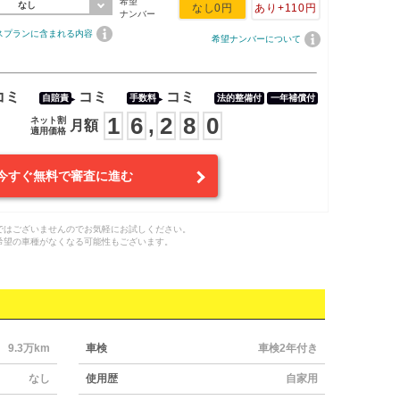
希望
なし
なし
0円
あり
+110円
ナンバー
スプランに含まれる内容
希望ナンバーについて
コミ
コミ
コミ
自賠責
手数料
法的整備付
一年補償付
1
6
2
8
0
,
ネット割
月額
適用価格
今すぐ無料で審査に進む
ではございませんのでお気軽にお試しください。
希望の車種がなくなる可能性もございます。
9.3万km
車検
車検2年付き
なし
使用歴
自家用