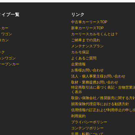
タイプ一覧
リンク
中古車カーリースTOP
トカー
新車カーリースTOP
・ワゴン
カーリースカルモくんとは？
ロカン
ご納車までの流れ
メンテナンスプラン
ック
カルモ保証
ョンワゴン
よくあるご質問
オープンカー
企業情報
お客様お問い合わせ
法人・個人事業主様お問い合わせ
取材・業務提携お問い合わせ
特定商取引法に基づく表記・古物営業
く表示
取扱い保険会社／推奨販売に関する方
損害保険代理店等における勧誘方針
信用情報の訂正および利用停止の申し
利用規約
プライバシーポリシー
コンテンツポリシー
引用・転載について