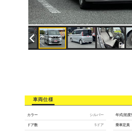
車両仕様
カラー
シルバー
年式(初度
ドア数
5ドア
乗車定員