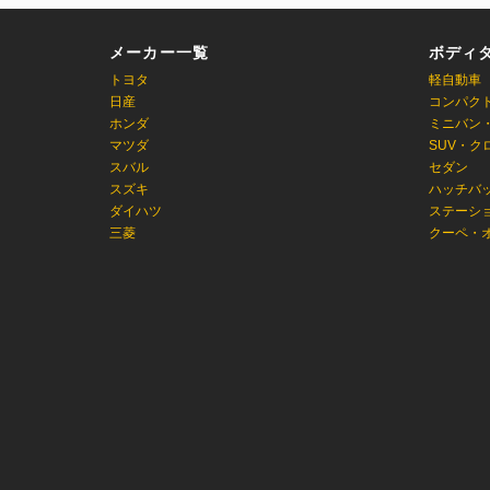
メーカー一覧
ボディ
トヨタ
軽自動車
日産
コンパク
ホンダ
ミニバン
マツダ
SUV・ク
スバル
セダン
スズキ
ハッチバ
ダイハツ
ステーシ
三菱
クーペ・