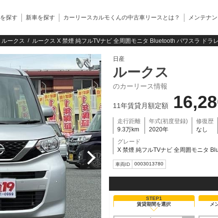
を探す
新車を探す
カーリースカルモくんの中古車リースとは？
メンテナン
ルークス
ルークス X 禁煙 純フルTVナビ 全周囲モニタ Bluetooth パワスラ ド
日産
ルークス
のカーリース情報
16,2
11年賃貸月額定額
走行距離
年式(初度登録)
修復歴
9.3万km
2020年
なし
グレード
X 禁煙 純フルTVナビ 全周囲モニタ Blu
0003013780
車両ID
STEP1
賃貸期間を選択
メ