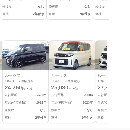
修復歴
なし
修復歴
なし
修復歴
車検
2年付き
車検
2年付き
車検
2
ルークス
ルークス
ルークス
11
年リース月額定額
11
年リース月額定額
11
年リース月額定額
24,750
25,080
27,390
円〜/月
円〜/月
円〜/月
走行距離
3.7
km
走行距離
0.4
km
走行距離
年式(初度登録)
2021
年
年式(初度登録)
2023
年
年式(初度登録)
修復歴
なし
修復歴
なし
修復歴
車検
2年付き
車検
2年付き
車検