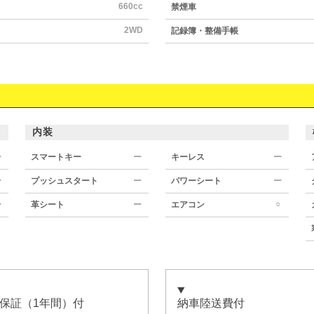
660cc
禁煙車
2WD
記録簿・整備手帳
内装
ー
スマートキー
ー
キーレス
ー
ー
プッシュスタート
ー
パワーシート
ー
○
ー
革シート
ー
エアコン
保証（1年間）付
納車陸送費付