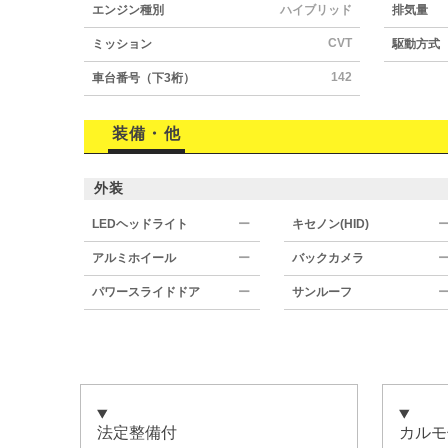
エンジン種別
ハイブリッド
排気量
CVT
ミッション
駆動方式
142
車台番号（下3桁）
装備・他
外装
LEDヘッドライト
ー
キセノン(HID)
アルミホイール
ー
バックカメラ
パワースライドドア
ー
サンルーフ
法定整備付
カルモ