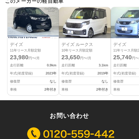
このメーカーの軽自動車
デイズ
デイズ ルークス
デイズ
11
年リース月額定額
10
年リース月額定額
11
年リース月額
23,980
23,650
25,740
円〜/月
円〜/月
円〜
走行距離
0.9
km
走行距離
3.1
km
走行距離
年式(初度登録)
2023
年
年式(初度登録)
2019
年
年式(初度登録)
修復歴
なし
修復歴
なし
修復歴
車検
2年付き
車検
2年付き
車検
お問い合わせ