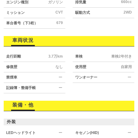
660cc
エンジン種別
ガソリン
排気量
CVT
2WD
ミッション
駆動方式
679
車台番号（下3桁）
車両状況
走行距離
3.7万km
車検
車検2年付き
修復歴
なし
使用歴
自家用
禁煙車
ー
ワンオーナー
ー
記録簿・整備手帳
ー
装備・他
外装
LEDヘッドライト
ー
キセノン(HID)
ー