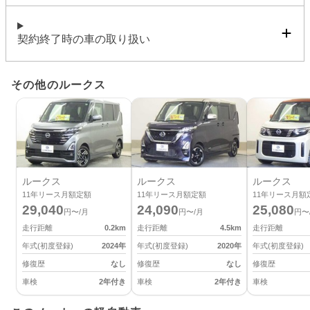
契約終了時の車の取り扱い
その他のルークス
ルークス
ルークス
ルークス
11
年リース月額定額
11
年リース月額定額
11
年リース月額
29,040
24,090
25,080
円〜/月
円〜/月
円〜
走行距離
0.2
km
走行距離
4.5
km
走行距離
年式(初度登録)
2024
年
年式(初度登録)
2020
年
年式(初度登録)
修復歴
なし
修復歴
なし
修復歴
車検
2年付き
車検
2年付き
車検