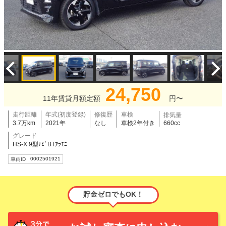
24,750
11年賃貸月額定額
円〜
走行距離
年式(初度登録)
修復歴
車検
排気量
3.7万km
2021年
なし
車検2年付き
660cc
グレード
HS-X 9型ﾅﾋﾞBTｱﾗﾓﾆ
0002501921
車両ID
貯金ゼロでもOK！