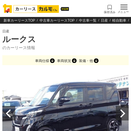
メニュー
保存済み
新車カーリースTOP
中古車カーリースTOP
中古車一覧
日産
軽自動車
日産
ルークス
のカーリース情報
車両仕様
車両状況
装備・他