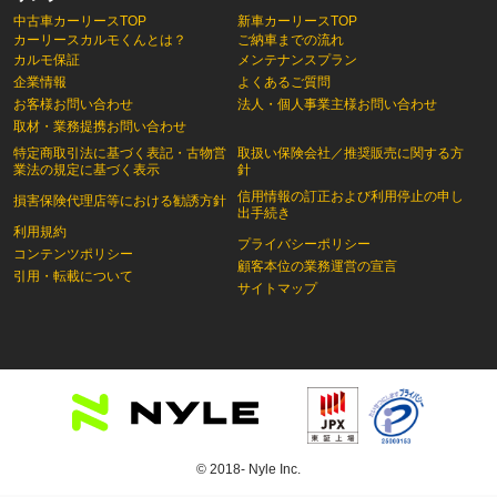
中古車カーリースTOP
新車カーリースTOP
カーリースカルモくんとは？
ご納車までの流れ
カルモ保証
メンテナンスプラン
企業情報
よくあるご質問
お客様お問い合わせ
法人・個人事業主様お問い合わせ
取材・業務提携お問い合わせ
特定商取引法に基づく表記・古物営
取扱い保険会社／推奨販売に関する方
業法の規定に基づく表示
針
信用情報の訂正および利用停止の申し
損害保険代理店等における勧誘方針
出手続き
利用規約
プライバシーポリシー
コンテンツポリシー
顧客本位の業務運営の宣言
引用・転載について
サイトマップ
© 2018- Nyle Inc.