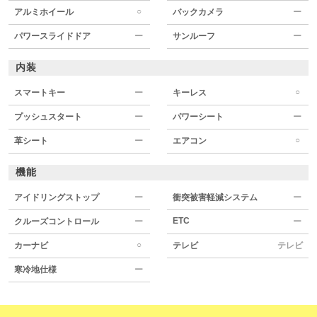
○
アルミホイール
バックカメラ
ー
パワースライドドア
ー
サンルーフ
ー
内装
○
スマートキー
ー
キーレス
プッシュスタート
ー
パワーシート
ー
○
革シート
ー
エアコン
機能
アイドリングストップ
ー
衝突被害軽減システム
ー
ETC
クルーズコントロール
ー
ー
○
カーナビ
テレビ
テレビ
寒冷地仕様
ー