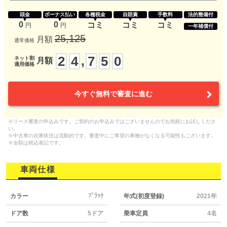
頭金
ボーナス払い
各種税金
自賠責
手数料
法的整備付
0
0
コミ
コミ
コミ
円
円
一年補償付
25,125
月額
通常価格
2
4
7
5
0
,
ネット割
月額
適用価格
今すぐ無料で審査に進む
※リース審査の申込みです。ご契約のお申込みではございませんのでお気軽にお試しくださ
い。
※中古車の在庫状況は流動的です。審査中にご希望の車種がなくなる可能性もございます。
※金額は税込表記です。
車両仕様
ﾌﾞﾗｯｸ
カラー
年式(初度登録)
2021年
ドア数
5ドア
乗車定員
4名