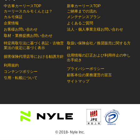
中古車カーリースTOP
新車カーリースTOP
カーリースカルモくんとは？
ご納車までの流れ
カルモ保証
メンテナンスプラン
企業情報
よくあるご質問
お客様お問い合わせ
法人・個人事業主様お問い合わせ
取材・業務提携お問い合わせ
特定商取引法に基づく表記・古物営
取扱い保険会社／推奨販売に関する方
業法の規定に基づく表示
針
信用情報の訂正および利用停止の申し
損害保険代理店等における勧誘方針
出手続き
利用規約
プライバシーポリシー
コンテンツポリシー
顧客本位の業務運営の宣言
引用・転載について
サイトマップ
© 2018- Nyle Inc.