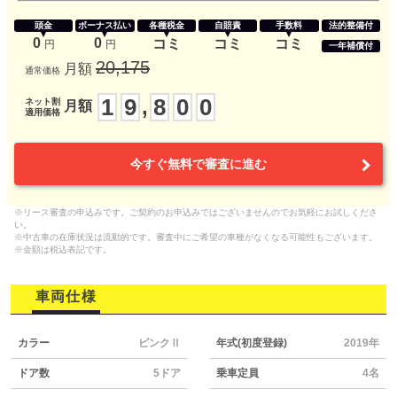
頭金
ボーナス払い
各種税金
自賠責
手数料
法的整備付
0
0
コミ
コミ
コミ
円
円
一年補償付
20,175
月額
通常価格
1
9
8
0
0
,
ネット割
月額
適用価格
今すぐ無料で審査に進む
※リース審査の申込みです。ご契約のお申込みではございませんのでお気軽にお試しくださ
い。
※中古車の在庫状況は流動的です。審査中にご希望の車種がなくなる可能性もございます。
※金額は税込表記です。
車両仕様
カラー
ピンクⅡ
年式(初度登録)
2019年
ドア数
5ドア
乗車定員
4名