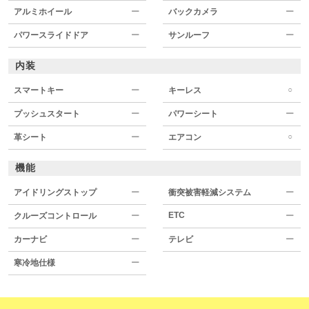
アルミホイール
ー
バックカメラ
ー
パワースライドドア
ー
サンルーフ
ー
内装
○
スマートキー
ー
キーレス
プッシュスタート
ー
パワーシート
ー
○
革シート
ー
エアコン
機能
アイドリングストップ
ー
衝突被害軽減システム
ー
ETC
クルーズコントロール
ー
ー
カーナビ
ー
テレビ
ー
寒冷地仕様
ー