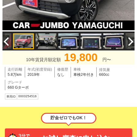
19,800
10年賃貸月額定額
円〜
走行距離
年式(初度登録)
修復歴
車検
排気量
5.8万km
2019年
なし
車検2年付き
660cc
グレード
660 Gターボ
0003254516
車両ID
貯金ゼロでもOK！