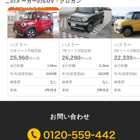
このメーカーのSUV・クロカン
ハスラー
ハスラー
ハスラー
11
年リース月額定額
7
年リース月額定額
8
年リース月額定
25,960
26,290
22,330
円〜/月
円〜/月
円〜
走行距離
1.6
km
走行距離
6.3
km
走行距離
年式(初度登録)
2020
年
年式(初度登録)
2016
年
年式(初度登録)
修復歴
なし
修復歴
なし
修復歴
車検
2年付き
車検
2年付き
車検
お問い合わせ