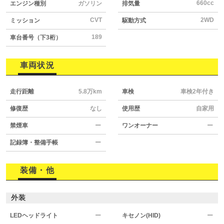
660cc
エンジン種別
ガソリン
排気量
CVT
2WD
ミッション
駆動方式
189
車台番号（下3桁）
車両状況
走行距離
5.8万km
車検
車検2年付き
修復歴
なし
使用歴
自家用
禁煙車
ー
ワンオーナー
ー
記録簿・整備手帳
ー
装備・他
外装
LEDヘッドライト
ー
キセノン(HID)
ー