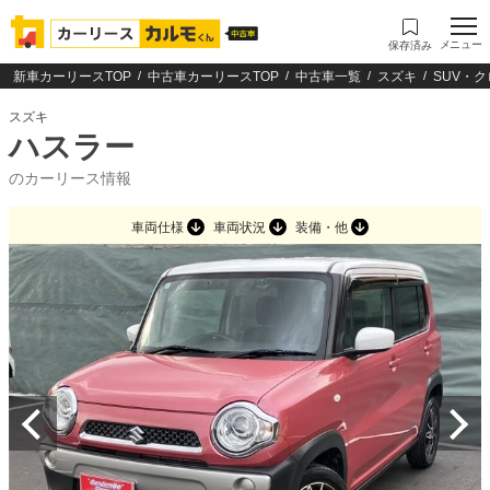
メニュー
保存済み
新車カーリースTOP
中古車カーリースTOP
中古車一覧
スズキ
SUV・
スズキ
ハスラー
のカーリース情報
車両仕様
車両状況
装備・他