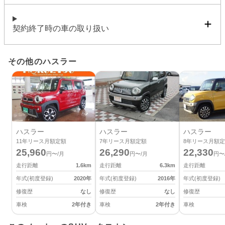
契約終了時の車の取り扱い
その他のハスラー
ハスラー
ハスラー
ハスラー
11
年リース月額定額
7
年リース月額定額
8
年リース月額定
25,960
26,290
22,330
円〜/月
円〜/月
円〜
走行距離
1.6
km
走行距離
6.3
km
走行距離
年式(初度登録)
2020
年
年式(初度登録)
2016
年
年式(初度登録)
修復歴
なし
修復歴
なし
修復歴
車検
2年付き
車検
2年付き
車検