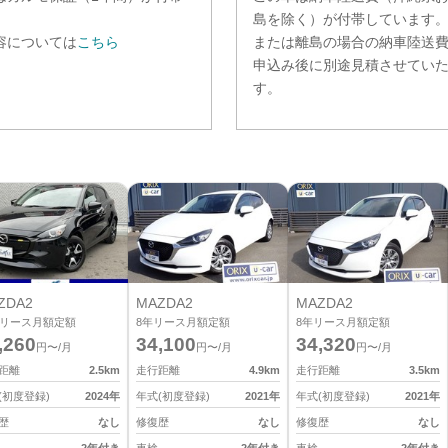
。
島を除く）が付帯しています
容については
こちら
または離島の場合の納車陸送
申込み後に別途見積させてい
す。
ZDA2
MAZDA2
MAZDA2
リース月額定額
8
年リース月額定額
8
年リース月額定額
,260
34,100
34,320
円〜/月
円〜/月
円〜/月
距離
2.5
km
走行距離
4.9
km
走行距離
3.5
km
(初度登録)
2024
年
年式(初度登録)
2021
年
年式(初度登録)
2021
年
歴
なし
修復歴
なし
修復歴
なし