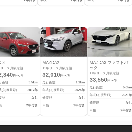
2年付き
車検
2年付き
車検
2年付き
-3
MAZDA2
MAZDA3 ファストバ
ック
年リース月額定額
11
年リース月額定額
11
年リース月額定額
2,340
32,010
円〜/月
円〜/月
33,550
円〜/月
行距離
3.5
km
走行距離
1.2
km
走行距離
5.6
km
式(初度登録)
2017
年
年式(初度登録)
2024
年
年式(初度登録)
2021
年
復歴
なし
修復歴
なし
修復歴
なし
検
2年付き
車検
2年付き
車検
2年付き