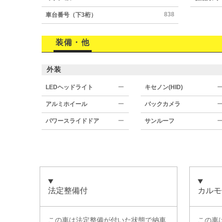
838
車台番号（下3桁）
装備・他
外装
LEDヘッドライト
ー
キセノン(HID)
アルミホイール
ー
バックカメラ
パワースライドドア
ー
サンルーフ
法定整備付
カルモ
この車は法定整備が付いた状態で納車
この車