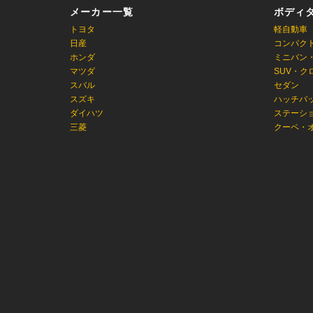
メーカー一覧
ボディ
トヨタ
軽自動車
日産
コンパク
ホンダ
ミニバン
マツダ
SUV・ク
スバル
セダン
スズキ
ハッチバ
ダイハツ
ステーシ
三菱
クーペ・