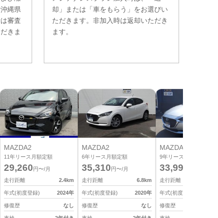
。沖縄県
却」または「車をもらう」をお選びい
費は審査
ただきます。非加入時は返却いただき
ただきま
ます。
MAZDA2
MAZDA2
MAZDA2
11
年リース月額定額
6
年リース月額定額
9
年リース月額定額
29,260
35,310
33,990
円〜/月
円〜/月
円〜/月
走行距離
2.4
km
走行距離
6.8
km
走行距離
3
年式(初度登録)
2024
年
年式(初度登録)
2020
年
年式(初度登録)
2
修復歴
なし
修復歴
なし
修復歴