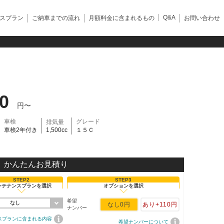
Q&A
スプラン
ご納車までの流れ
月額料金に含まれるもの
お問い合わせ
90
円〜
車検
グレード
排気量
車検2年付き
1,500cc
１５Ｃ
かんたんお見積り
STEP2
STEP3
ンテナンスプランを選択
オプションを選択
希望
なし
なし
0円
あり
+110円
ナンバー
スプランに含まれる内容
希望ナンバーについて