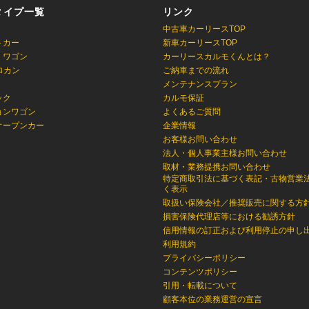
タイプ一覧
リンク
中古車カーリースTOP
トカー
新車カーリースTOP
・ワゴン
カーリースカルモくんとは？
ロカン
ご納車までの流れ
メンテナンスプラン
ック
カルモ保証
ョンワゴン
よくあるご質問
オープンカー
企業情報
お客様お問い合わせ
法人・個人事業主様お問い合わせ
取材・業務提携お問い合わせ
特定商取引法に基づく表記・古物営業
く表示
取扱い保険会社／推奨販売に関する方
損害保険代理店等における勧誘方針
信用情報の訂正および利用停止の申し
利用規約
プライバシーポリシー
コンテンツポリシー
引用・転載について
顧客本位の業務運営の宣言