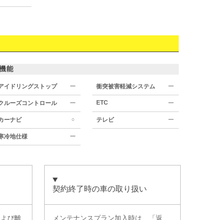
機能
アイドリングストップ
ー
衝突被害軽減システム
ー
ETC
クルーズコントロール
ー
ー
○
カーナビ
テレビ
ー
寒冷地仕様
ー
契約終了時の車の取り扱い
および離
メンテナンスプラン加入時は、「返