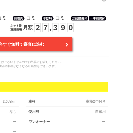
コミ
コミ
コミ
自賠責
手数料
法的整備付
一年補償付
2
7
3
9
0
,
ネット割
月額
適用価格
今すぐ無料で審査に進む
ではございませんのでお気軽にお試しください。
希望の車種がなくなる可能性もございます。
2.0万km
車検
車検2年付き
なし
使用歴
自家用
ー
ワンオーナー
ー
ー