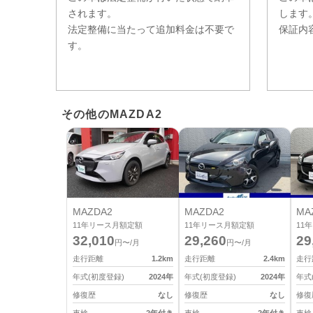
されます。
します
法定整備に当たって追加料金は不要で
保証内
す。
その他のMAZDA2
MAZDA2
MAZDA2
MA
11
年リース月額定額
11
年リース月額定額
11
年
32,010
29,260
29
円〜/月
円〜/月
走行距離
1.2
km
走行距離
2.4
km
走行
年式(初度登録)
2024
年
年式(初度登録)
2024
年
年式
修復歴
なし
修復歴
なし
修復