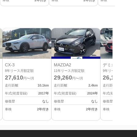
車検
2年付き
車検
2年付き
車検
2
CX-3
MAZDA2
デミオ
8
年リース月額定額
11
年リース月額定額
9
年リース月額定額
27,610
29,260
26,180
円〜/月
円〜/月
円〜/月
走行距離
10.1
km
走行距離
2.4
km
走行距離
年式(初度登録)
2017
年
年式(初度登録)
2024
年
年式(初度登録)
修復歴
なし
修復歴
なし
修復歴
車検
2年付き
車検
2年付き
車検