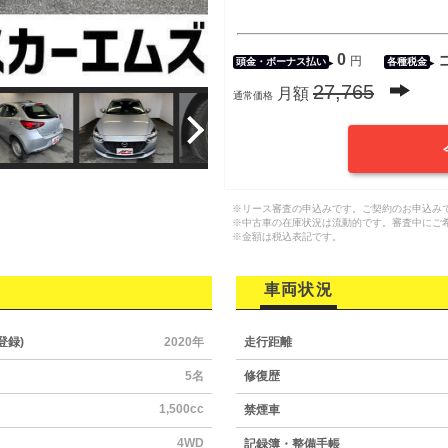
0
円
頭金・
ボーナス払い
各種税金
27,765
月額
通常価格
※リース審査の申込みです。ご契約のお申込み
※中古車の在庫状況は流動的です。審査中にご
※金額は税込表記です。
車両状況
登録)
2020年
走行距離
5名
修復歴
1,500cc
禁煙車
4WD
記録簿・整備手帳