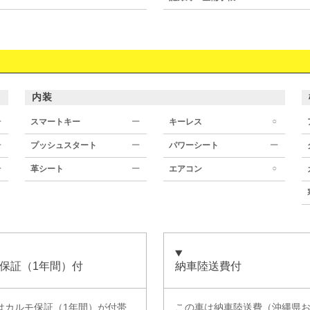
内装
○
ー
スマートキー
ー
キーレス
ー
プッシュスタート
ー
パワーシート
ー
○
ー
革シート
ー
エアコン
保証（1年間）付
納車陸送費付
は
カルモ保証（1年間）
が付帯
この車は納車陸送費（沖縄県