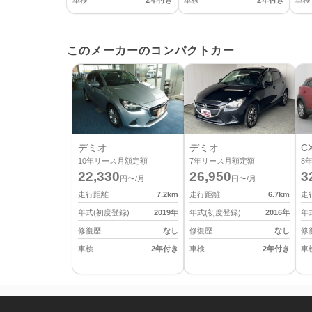
車検
2年付き
車検
2年付き
車検
このメーカーのコンパクトカー
デミオ
デミオ
CX
10
年リース月額定額
7
年リース月額定額
8
22,330
26,950
3
円〜/月
円〜/月
走行距離
7.2
km
走行距離
6.7
km
走
年式(初度登録)
2019
年
年式(初度登録)
2016
年
年
修復歴
なし
修復歴
なし
修
車検
2年付き
車検
2年付き
車