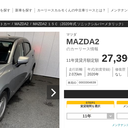
を探す
新車を探す
カーリースカルモくんの中古車リースとは？
メンテナン
トカー
MAZDA2
MAZDA2 １５Ｃ（2020年式 ソニックシルバーメタリック）
マツダ
MAZDA2
のカーリース情報
27,3
11年賃貸月額定額
走行距離
年式(初度登録)
修復歴
2.0万km
2020年
なし
0003304639
車両ID
STEP1
賃貸期間を選択
メ
11年
メンテナン