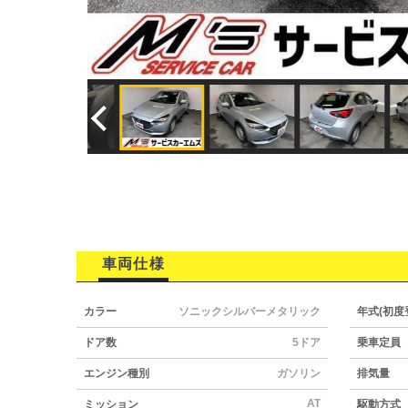
車両仕様
カラー
ソニックシルバーメタリック
年式(初度
ドア数
5ドア
乗車定員
エンジン種別
ガソリン
排気量
AT
ミッション
駆動方式