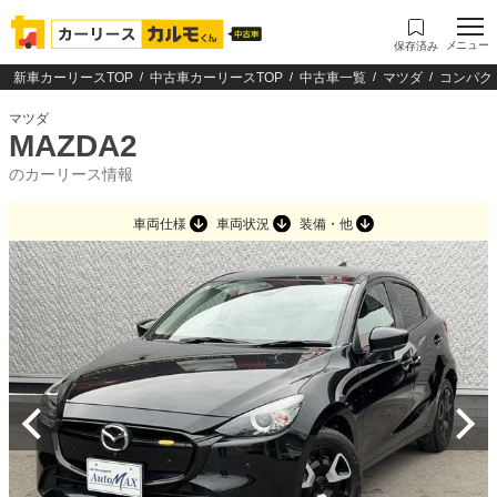
メニュー
保存済み
新車カーリースTOP
中古車カーリースTOP
中古車一覧
マツダ
コンパク
マツダ
MAZDA2
のカーリース情報
車両仕様
車両状況
装備・他