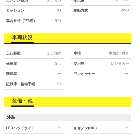
エンジン種別
ガソリン
排気量
AT
2WD
ミッション
駆動方式
878
車台番号（下3桁）
車両状況
走行距離
2.5万km
車検
車検2年付き
修復歴
なし
使用歴
レンタカー
禁煙車
ー
ワンオーナー
ー
◯
記録簿・整備手帳
装備・他
外装
LEDヘッドライト
ー
キセノン(HID)
ー