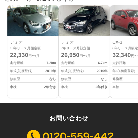
デミオ
デミオ
CX-3
10
年リース月額定額
7
年リース月額定額
8
年リース月額定
22,330
26,950
32,340
円〜/月
円〜/月
円〜
走行距離
7.2
km
走行距離
6.7
km
走行距離
年式(初度登録)
2019
年
年式(初度登録)
2016
年
年式(初度登録)
修復歴
なし
修復歴
なし
修復歴
車検
2年付き
車検
2年付き
車検
お問い合わせ