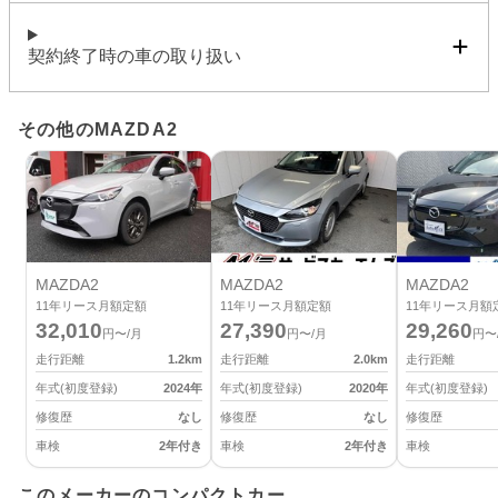
契約終了時の車の取り扱い
その他のMAZDA2
MAZDA2
MAZDA2
MAZDA2
11
年リース月額定額
11
年リース月額定額
11
年リース月額
32,010
27,390
29,260
円〜/月
円〜/月
円〜
走行距離
1.2
km
走行距離
2.0
km
走行距離
年式(初度登録)
2024
年
年式(初度登録)
2020
年
年式(初度登録)
修復歴
なし
修復歴
なし
修復歴
車検
2年付き
車検
2年付き
車検
このメーカーのコンパクトカー