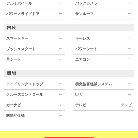
アルミホイール
ー
バックカメラ
ー
パワースライドドア
ー
サンルーフ
ー
内装
○
スマートキー
ー
キーレス
プッシュスタート
ー
パワーシート
ー
○
革シート
ー
エアコン
機能
アイドリングストップ
ー
衝突被害軽減システム
ー
ETC
クルーズコントロール
ー
ー
○
カーナビ
テレビ
テレビ
寒冷地仕様
ー