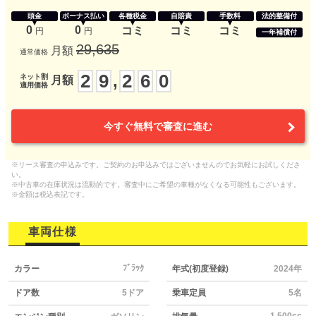
頭金
ボーナス払い
各種税金
自賠責
手数料
法的整備付
0
0
コミ
コミ
コミ
円
円
一年補償付
29,635
月額
通常価格
2
9
2
6
0
,
ネット割
月額
適用価格
今すぐ無料で審査に進む
※リース審査の申込みです。ご契約のお申込みではございませんのでお気軽にお試しくださ
い。
※中古車の在庫状況は流動的です。審査中にご希望の車種がなくなる可能性もございます。
※金額は税込表記です。
車両仕様
ﾌﾞﾗｯｸ
カラー
年式(初度登録)
2024年
ドア数
5ドア
乗車定員
5名
1,500cc