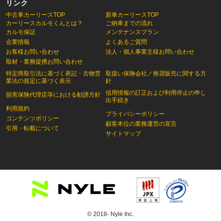
リンク
中古車カーリースTOP
新車カーリースTOP
カーリースカルモくんとは？
ご納車までの流れ
カルモ保証
メンテナンスプラン
企業情報
よくあるご質問
お客様お問い合わせ
法人・個人事業主様お問い合わせ
取材・業務提携お問い合わせ
特定商取引法に基づく表記・古物営
取扱い保険会社／推奨販売に関する方
業法の規定に基づく表示
針
信用情報の訂正および利用停止の申し
損害保険代理店等における勧誘方針
出手続き
利用規約
プライバシーポリシー
コンテンツポリシー
顧客本位の業務運営の宣言
引用・転載について
サイトマップ
© 2018- Nyle Inc.