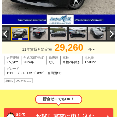
29,260
11年賃貸月額定額
円〜
走行距離
年式(初度登録)
修復歴
車検
排気量
2.5万km
2024年
なし
車検2年付き
1,500cc
グレード
15BD・ﾃﾞｨｽﾌﾟﾚｲｵｰﾃﾞｨｵﾅﾋﾞ・全周囲ｶﾒﾗ
0003451010
車両ID
貯金ゼロでもOK！
お試し審査に申し込む